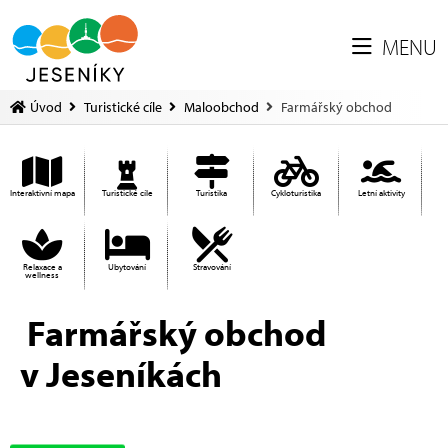
MENU
Úvod
Turistické cíle
Maloobchod
Farmářský obchod
Interaktivní mapa
Turistické cíle
Turistika
Cykloturistika
Letní aktivity
Relaxace a
Ubytování
Stravování
wellness
Farmářský obchod
v Jeseníkách