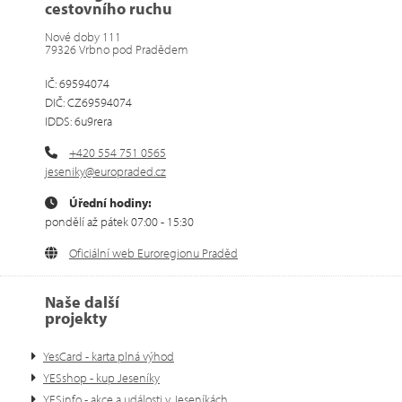
cestovního ruchu
Nové doby 111
79326 Vrbno pod Pradědem
IČ: 69594074
DIČ: CZ69594074
IDDS: 6u9rera
+420 554 751 0565
jeseniky@europraded.cz
Úřední hodiny:
pondělí až pátek 07:00 - 15:30
Oficiální web Euroregionu Praděd
Naše další
projekty
YesCard - karta plná výhod
YESshop - kup Jeseníky
YESinfo - akce a události v Jeseníkách