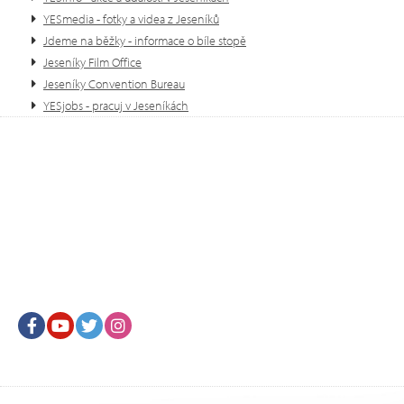
YESmedia - fotky a videa z Jeseníků
Jdeme na běžky - informace o bíle stopě
Jeseníky Film Office
Jeseníky Convention Bureau
YESjobs - pracuj v Jeseníkách
Facebook
Youtube
Twitter
Instagram