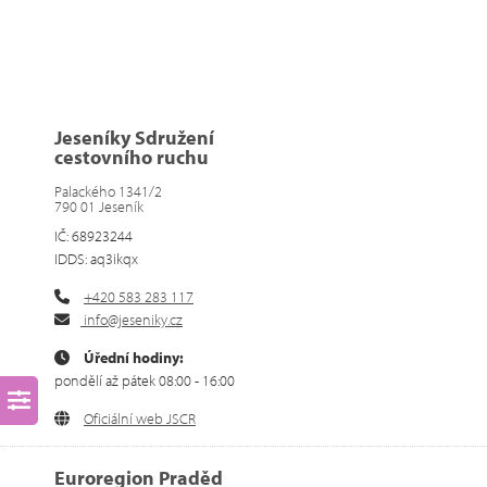
Jeseníky Sdružení
cestovního ruchu
Palackého 1341/2
790 01 Jeseník
IČ: 68923244
IDDS: aq3ikqx
+420 583 283 117
info@jeseniky.cz
Úřední hodiny:
pondělí až pátek 08:00 - 16:00
Oficiální web JSCR
Euroregion Praděd