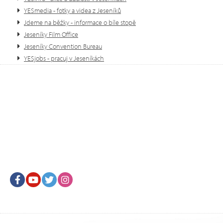
YESmedia - fotky a videa z Jeseníků
Jdeme na běžky - informace o bíle stopě
Jeseníky Film Office
Jeseníky Convention Bureau
YESjobs - pracuj v Jeseníkách
Facebook
Youtube
Twitter
Instagram