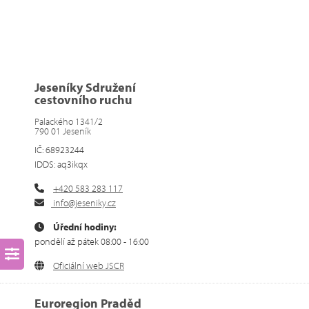
Jeseníky Sdružení
cestovního ruchu
Palackého 1341/2
790 01 Jeseník
IČ: 68923244
IDDS: aq3ikqx
+420 583 283 117
info@jeseniky.cz
Úřední hodiny:
pondělí až pátek 08:00 - 16:00
Oficiální web JSCR
Euroregion Praděd