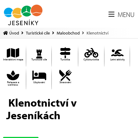
MENU
Úvod
Turistické cíle
Maloobchod
Klenotnictví
Interaktivní mapa
Turistické cíle
Turistika
Cykloturistika
Letní aktivity
Relaxace a
Ubytování
Stravování
wellness
Klenotnictví v
Jeseníkách