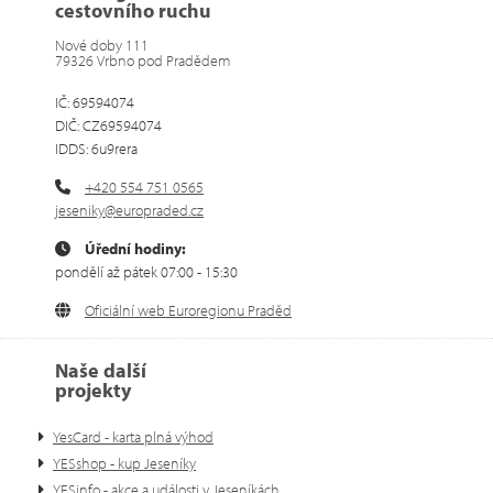
cestovního ruchu
Nové doby 111
79326 Vrbno pod Pradědem
IČ: 69594074
DIČ: CZ69594074
IDDS: 6u9rera
+420 554 751 0565
jeseniky@europraded.cz
Úřední hodiny:
pondělí až pátek 07:00 - 15:30
Oficiální web Euroregionu Praděd
Naše další
projekty
YesCard - karta plná výhod
YESshop - kup Jeseníky
YESinfo - akce a události v Jeseníkách