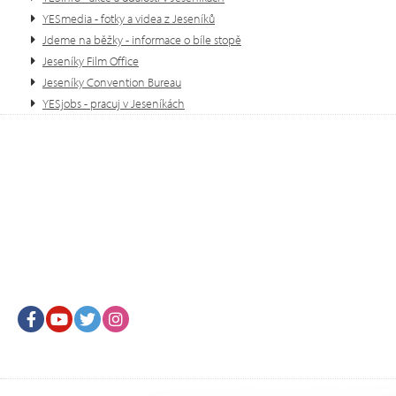
YESmedia - fotky a videa z Jeseníků
Jdeme na běžky - informace o bíle stopě
Jeseníky Film Office
Jeseníky Convention Bureau
YESjobs - pracuj v Jeseníkách
Facebook
Youtube
Twitter
Instagram