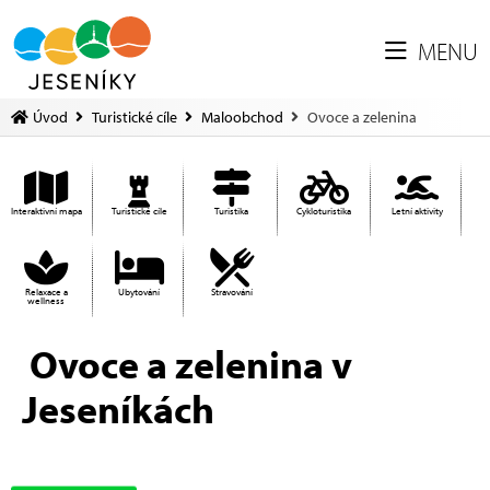
MENU
Úvod
Turistické cíle
Maloobchod
Ovoce a zelenina
Interaktivní mapa
Turistické cíle
Turistika
Cykloturistika
Letní aktivity
Relaxace a
Ubytování
Stravování
wellness
Ovoce a zelenina v
Jeseníkách