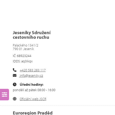
Jeseníky Sdružení
cestovního ruchu
Palackého 1341/2
790 01 Jeseník
IČ: 68923244
IDDS: aq3ikqx
+420 583 283 117
info@jeseniky.cz
Úřední hodiny:
pondělí až pátek 08:00 - 16:00
Oficiální web JSCR
Euroregion Praděd