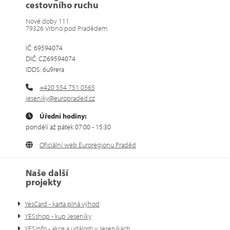
cestovního ruchu
Nové doby 111
79326 Vrbno pod Pradědem
IČ: 69594074
DIČ: CZ69594074
IDDS: 6u9rera
+420 554 751 0565
jeseniky@europraded.cz
Úřední hodiny:
pondělí až pátek 07:00 - 15:30
Oficiální web Euroregionu Praděd
Naše další
projekty
YesCard - karta plná výhod
YESshop - kup Jeseníky
YESinfo - akce a události v Jeseníkách