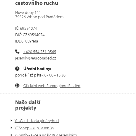
cestovního ruchu
Nové doby 111
79326 Vrbno pod Pradědem
IČ: 69594074
DIČ: CZ69594074
IDDS: 6u9rera
+420 554 751 0565
jeseniky@europraded.cz
Úřední hodiny:
pondělí až pátek 07:00 - 15:30
Oficiální web Euroregionu Praděd
Naše další
projekty
YesCard - karta plná výhod
YESshop - kup Jeseníky
YESinfo - akce a události v Jeseníkách