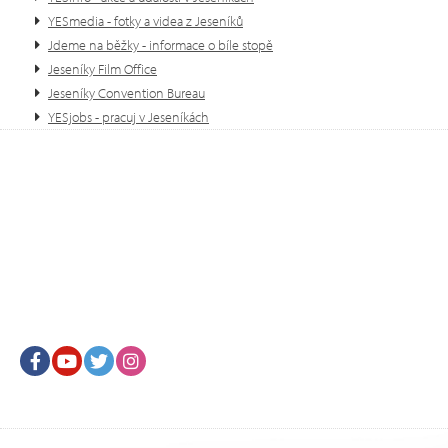
YESmedia - fotky a videa z Jeseníků
Jdeme na běžky - informace o bíle stopě
Jeseníky Film Office
Jeseníky Convention Bureau
YESjobs - pracuj v Jeseníkách
Facebook
Youtube
Twitter
Instagram