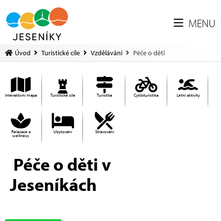
MENU
Úvod
Turistické cíle
Vzdělávání
Péče o děti
Interaktivní mapa
Turistické cíle
Turistika
Cykloturistika
Letní aktivity
Relaxace a
Ubytování
Stravování
wellness
Péče o děti v
Jeseníkách