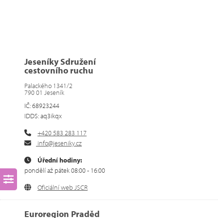
Jeseníky Sdružení
cestovního ruchu
Palackého 1341/2
790 01 Jeseník
IČ: 68923244
IDDS: aq3ikqx
+420 583 283 117
info@jeseniky.cz
Úřední hodiny:
pondělí až pátek 08:00 - 16:00
Oficiální web JSCR
Euroregion Praděd