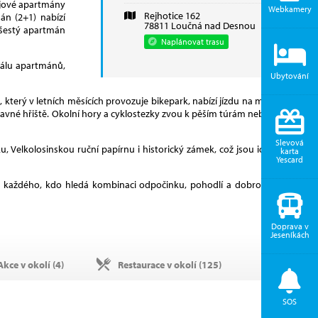
ojové apartmány
Webkamery
Rejhotice 162
án (2+1) nabízí
78811 Loučná nad Desnou
 šestý apartmán
Naplánovat trasu
reálu apartmánů,
Ubytování
, který v letních měsících provozuje bikepark, nabízí jízdu na minikárách,
ábavné hřiště. Okolní hory a cyklostezky zvou k pěším túrám nebo jízdě na
Slevová
, Velkolosinskou ruční papírnu i historický zámek, což jsou ideální tipy
karta
Yescard
o každého, kdo hledá kombinaci odpočinku, pohodlí a dobrodružství v
Doprava v
Jeseníkách
kce v okolí (
4
)
Restaurace v okolí (
125
)
SOS