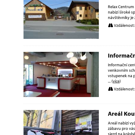
Relax Centrum 
nabízí široké s
návštěvníky je 
Vzdálenost:
Informačn
Informační cent
venkovním scho
vstupenek na př
... (
více
)
Vzdálenost:
Areál Kou
Areál nabízí vy
zábavu pro vás
sjezd na kolobě