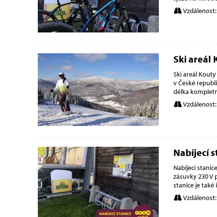
Vzdálenost:
Ski areál 
Ski areál Kouty
v České republi
délka komplet
Vzdálenost:
Nabíjecí s
Nabíjecí stani
zásuvky 230 V p
stanice je tak
Vzdálenost: