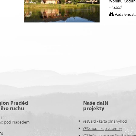
rybníku Kociá
... (
více
)
Vzdálenost:
gion Praděd
Naše další
ního ruchu
projekty
 111
YesCard - karta plná výhod
no pod Pradědem
YESshop - kup Jeseníky
74
YESinfo - akce a události v Jese