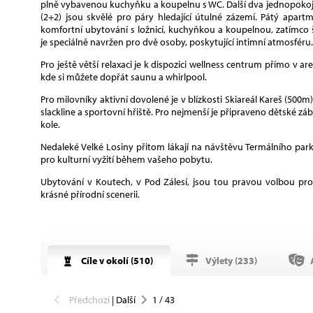
plně vybavenou kuchyňku a koupelnu s WC. Další dva jednopok
(2+2) jsou skvělé pro páry hledající útulné zázemí. Pátý apartm
komfortní ubytování s ložnicí, kuchyňkou a koupelnou, zatímco
je speciálně navržen pro dvě osoby, poskytující intimní atmosféru.
Pro ještě větší relaxaci je k dispozici wellness centrum přímo v a
kde si můžete dopřát saunu a whirlpool.
Pro milovníky aktivní dovolené je v blízkosti Skiareál Kareš (500m)
slackline a sportovní hřiště. Pro nejmenší je připraveno dětské z
kole.
Nedaleké Velké Losiny přitom lákají na návštěvu Termálního parku
pro kulturní vyžití během vašeho pobytu.
Ubytování v Koutech, v Pod Zálesí, jsou tou pravou volbou pr
krásné přírodní scenerii.
Cíle v okolí (
510
)
Výlety (
233
)
A
Předchozí
|
Další
1
/
43