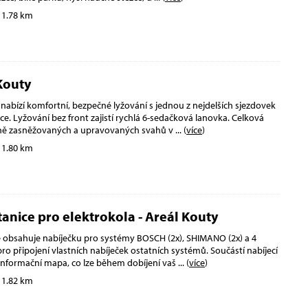
 1.78 km
Kouty
 nabízí komfortní, bezpečné lyžování s jednou z nejdelších sjezdovek
ce. Lyžování bez front zajistí rychlá 6-sedačková lanovka. Celková
ně zasněžovaných a upravovaných svahů v
... (
více
)
 1.80 km
tanice pro elektrokola - Areál Kouty
ce obsahuje nabíječku pro systémy BOSCH (2x), SHIMANO (2x) a 4
ro připojení vlastních nabíječek ostatních systémů. Součástí nabíjecí
é informační mapa, co lze během dobíjení vaš
... (
více
)
 1.82 km