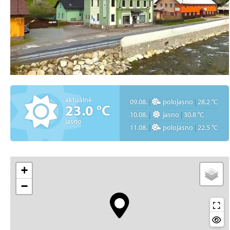
aktuálně
09.08.
|
polojasno
|
28.2 °C
23.0 °C
10.08.
|
jasno
|
30.8 °C
jasno
11.08.
|
polojasno
|
22.5 °C
+
−