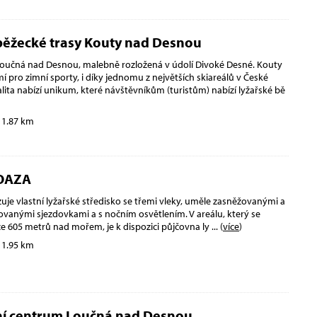
běžecké trasy Kouty nad Desnou
oučná nad Desnou, malebně rozložená v údolí Divoké Desné. Kouty
í pro zimní sporty, i díky jednomu z největších skiareálů v České
lita nabízí unikum, které návštěvníkům (turistům) nabízí lyžařské bě
 1.87 km
 OAZA
uje vlastní lyžařské středisko se třemi vleky, uměle zasněžovanými a
ovanými sjezdovkami a s nočním osvětlením. V areálu, který se
ce 605 metrů nad mořem, je k dispozici půjčovna ly
... (
více
)
 1.95 km
ní centrum Loučná nad Desnou