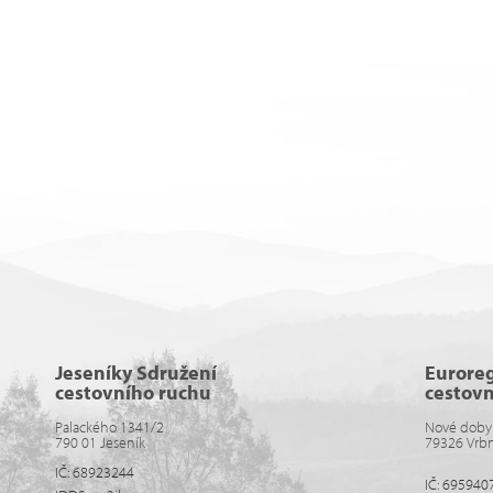
Jeseníky Sdružení
Eurore
cestovního ruchu
cestov
Palackého 1341/2
Nové doby
790 01 Jeseník
79326 Vrb
IČ: 68923244
IČ: 695940