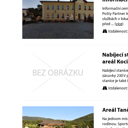
Informační cen
Pošty Partner I
službách v lok
před
... (
více
)
Vzdálenost:
Nabíjecí 
areál Koc
Nabíjecí stani
zásuvky 230 V p
stanice je tak
Vzdálenost:
Areál Tan
Na jednom míst
rodinou. Sporto