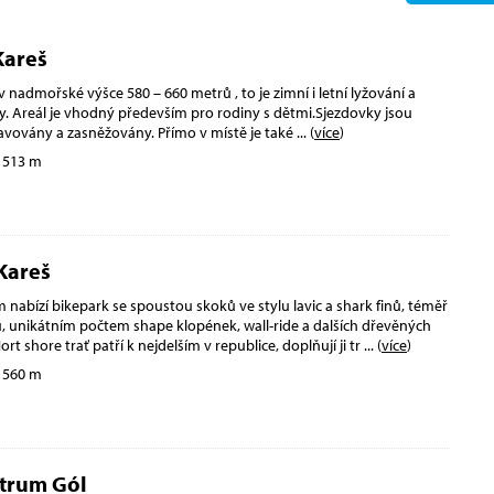
Kareš
 v nadmořské výšce 580 – 660 metrů , to je zimní i letní lyžování a
y. Areál je vhodný především pro rodiny s dětmi.Sjezdovky jsou
avovány a zasněžovány. Přímo v místě je také
... (
více
)
 513 m
Kareš
 nabízí bikepark se spoustou skoků ve stylu lavic a shark finů, téměř
, unikátním počtem shape klopének, wall-ride a dalších dřevěných
rt shore trať patří k nejdelším v republice, doplňují ji tr
... (
více
)
 560 m
trum Gól