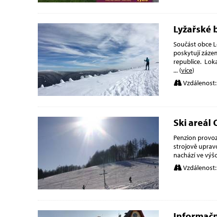
Lyžařské 
Součást obce L
poskytují zázem
republice. Loka
... (
více
)
Vzdálenost:
Ski areál
Penzion provoz
strojově uprav
nachází ve výš
Vzdálenost:
Informač