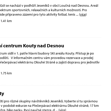
Gól se nachází v podhůří Jeseníků v obci Loučná nad Desnou. Areál
pektrum sportovních, relaxačních a kulturních možností. Pro
zde připraveno zázemí pro tyto aktivity fotbal, tenis
... (
více
)
 1.41 km
í centrum Kouty nad Desnou
rum sídlí v 1. patře hlavní budovy SKI areálu Kouty. Přístup je po
dišti. V informačním centru vám provedou rezervace a prodej
ečerpávací elektrárnu Dlouhé Stráně a zajistí dopravu pro jednotliv
 1.75 km
ty
žití pro různé skupiny návštěvníků Jeseníků. Vyberte si tu správnou
 v podobě exkurze na Přečerpávací elektrárnu Dlouhé stráně, 17 km
žce, bike parku, Rysí naučné stezce, d
... (
více
)