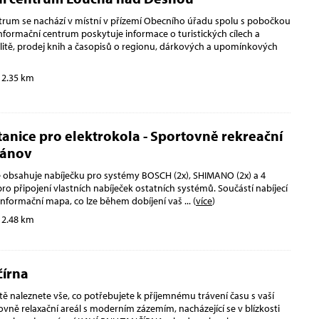
trum se nachází v místní v přízemí Obecního úřadu spolu s pobočkou
nformační centrum poskytuje informace o turistických cílech a
alitě, prodej knih a časopisů o regionu, dárkových a upomínkových
 2.35 km
stanice pro elektrokola - Sportovně rekreační
iánov
ce obsahuje nabíječku pro systémy BOSCH (2x), SHIMANO (2x) a 4
ro připojení vlastních nabíječek ostatních systémů. Součástí nabíjecí
é informační mapa, co lze během dobíjení vaš
... (
více
)
 2.48 km
čírna
ě naleznete vše, co potřebujete k příjemnému trávení času s vaší
vně relaxační areál s moderním zázemím, nacházející se v blízkosti