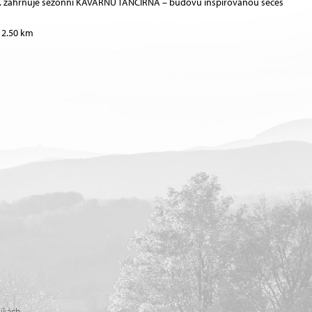
n, zahrnuje sezónní KAVÁRNU TANČÍRNA – budovu inspirovanou seces
 2.50 km
níkách