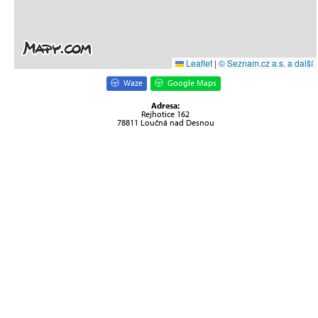
Leaflet
|
© Seznam.cz a.s. a další
Waze
Google Maps
Adresa:
Rejhotice 162
78811 Loučná nad Desnou