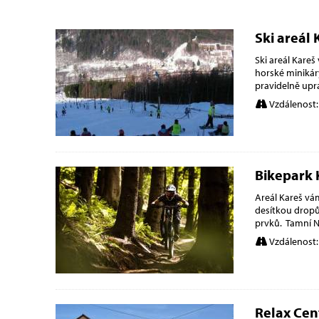
Ski areál 
Ski areál Kareš
horské minikár
pravidelně upr
Vzdálenost:
Bikepark 
Areál Kareš vám
desítkou dropů
prvků. Tamní No
Vzdálenost:
Relax Cen