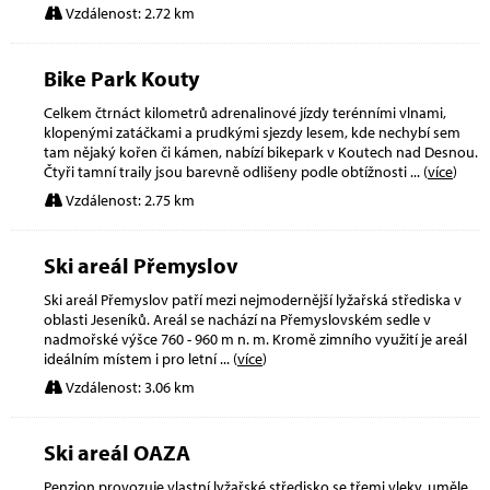
Vzdálenost: 2.72 km
Bike Park Kouty
Celkem čtrnáct kilometrů adrenalinové jízdy terénními vlnami,
klopenými zatáčkami a prudkými sjezdy lesem, kde nechybí sem
tam nějaký kořen či kámen, nabízí bikepark v Koutech nad Desnou.
Čtyři tamní traily jsou barevně odlišeny podle obtížnosti
... (
více
)
Vzdálenost: 2.75 km
Ski areál Přemyslov
Ski areál Přemyslov patří mezi nejmodernější lyžařská střediska v
oblasti Jeseníků. Areál se nachází na Přemyslovském sedle v
nadmořské výšce 760 - 960 m n. m. Kromě zimního využití je areál
ideálním místem i pro letní
... (
více
)
Vzdálenost: 3.06 km
Ski areál OAZA
Penzion provozuje vlastní lyžařské středisko se třemi vleky, uměle