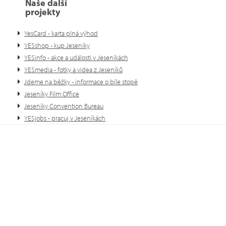
Naše další
projekty
YesCard - karta plná výhod
YESshop - kup Jeseníky
YESinfo - akce a události v Jeseníkách
YESmedia - fotky a videa z Jeseníků
Jdeme na běžky - informace o bíle stopě
Jeseníky Film Office
Jeseníky Convention Bureau
YESjobs - pracuj v Jeseníkách