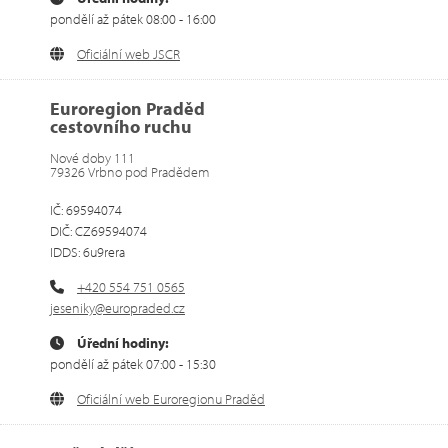
pondělí až pátek 08:00 - 16:00
Oficiální web JSCR
Euroregion Praděd
cestovního ruchu
Nové doby 111
79326 Vrbno pod Pradědem
IČ: 69594074
DIČ: CZ69594074
IDDS: 6u9rera
+420 554 751 0565
jeseniky@europraded.cz
Úřední hodiny:
pondělí až pátek 07:00 - 15:30
Oficiální web Euroregionu Praděd