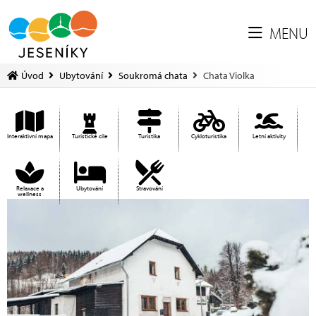
MENU
Úvod
Ubytování
Soukromá chata
Chata Violka
Interaktivní mapa
Turistické cíle
Turistika
Cykloturistika
Letní aktivity
Relaxace a
Ubytování
Stravování
wellness