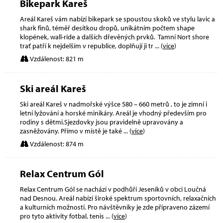
Bikepark Kareš
Areál Kareš vám nabízí bikepark se spoustou skoků ve stylu lavic a
shark finů, téměř desítkou dropů, unikátním počtem shape
klopének, wall-ride a dalších dřevěných prvků. Tamní Nort shore
trať patří k nejdelším v republice, doplňují ji tr
... (
více
)
Vzdálenost: 821 m
Ski areál Kareš
Ski areál Kareš v nadmořské výšce 580 – 660 metrů , to je zimní i
letní lyžování a horské minikáry. Areál je vhodný především pro
rodiny s dětmi.Sjezdovky jsou pravidelně upravovány a
zasněžovány. Přímo v místě je také
... (
více
)
Vzdálenost: 874 m
Relax Centrum Gól
Relax Centrum Gól se nachází v podhůří Jeseníků v obci Loučná
nad Desnou. Areál nabízí široké spektrum sportovních, relaxačních
a kulturních možností. Pro návštěvníky je zde připraveno zázemí
pro tyto aktivity fotbal, tenis
... (
více
)