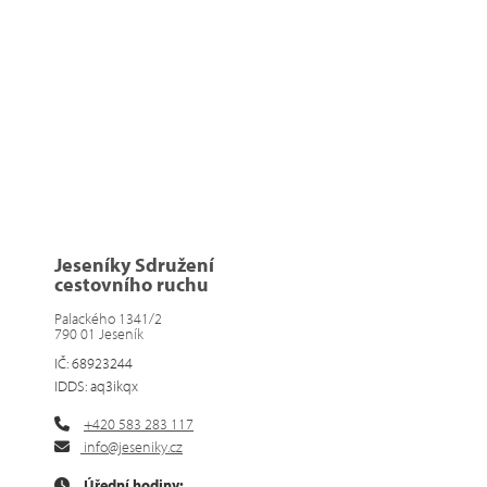
Jeseníky Sdružení
cestovního ruchu
Palackého 1341/2
790 01 Jeseník
IČ: 68923244
IDDS: aq3ikqx
+420 583 283 117
info@jeseniky.cz
Úřední hodiny: