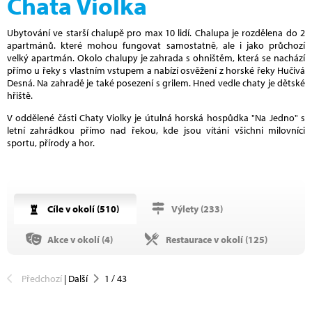
Chata Violka
Ubytování ve starší chalupě pro max 10 lidí. Chalupa je rozdělena do 2
apartmánů. které mohou fungovat samostatně, ale i jako průchozí
velký apartmán. Okolo chalupy je zahrada s ohništěm, která se nachází
přímo u řeky s vlastním vstupem a nabízí osvěžení z horské řeky Hučivá
Desná. Na zahradě je také posezení s grilem. Hned vedle chaty je dětské
hřiště.
V oddělené části Chaty Violky je útulná horská hospůdka "Na Jedno" s
letní zahrádkou přímo nad řekou, kde jsou vítáni všichni milovníci
sportu, přírody a hor.
Cíle v okolí (
510
)
Výlety (
233
)
Akce v okolí (
4
)
Restaurace v okolí (
125
)
Předchozí
|
Další
1
/
43