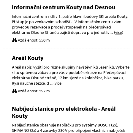
Informační centrum Kouty nad Desnou
Informační centrum sídlí v 1. patře hlavní budovy SKI areálu Kouty.
Přístup je po venkovním schodišti. V informačním centru vám
provedou rezervace a prodej vstupenek na přečerpávací
elektrárnu Dlouhé Stráně a zajistí dopravu pro jednotliv
... (
více
)
Vzdálenost: 550 m
Areál Kouty
Areál nabízí vyžití pro různé skupiny návštěvníků Jeseníků. Vyberte
si tu správnou zábavu pro vás v podobě exkurze na Přečerpávací
elektrárnu Dlouhé stráně, 17 km sjezd na koloběžce, bike parku,
Rysí naučné stezce, d
... (
více
)
Vzdálenost: 592 m
Nabíjecí stanice pro elektrokola - Areál
Kouty
Nabíjecí stanice obsahuje nabíječku pro systémy BOSCH (2x),
SHIMANO (2x) a 4 zásuvky 230 V pro připojení vlastních nabíječek