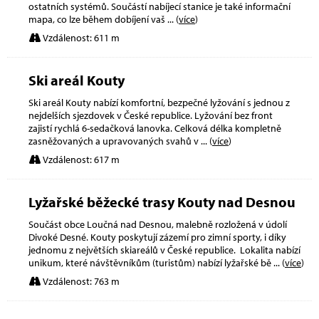
ostatních systémů. Součástí nabíjecí stanice je také informační
mapa, co lze během dobíjení vaš
... (
více
)
Vzdálenost: 611 m
Ski areál Kouty
Ski areál Kouty nabízí komfortní, bezpečné lyžování s jednou z
nejdelších sjezdovek v České republice. Lyžování bez front
zajistí rychlá 6-sedačková lanovka. Celková délka kompletně
zasněžovaných a upravovaných svahů v
... (
více
)
Vzdálenost: 617 m
Lyžařské běžecké trasy Kouty nad Desnou
Součást obce Loučná nad Desnou, malebně rozložená v údolí
Divoké Desné. Kouty poskytují zázemí pro zimní sporty, i díky
jednomu z největších skiareálů v České republice. Lokalita nabízí
unikum, které návštěvníkům (turistům) nabízí lyžařské bě
... (
více
)
Vzdálenost: 763 m