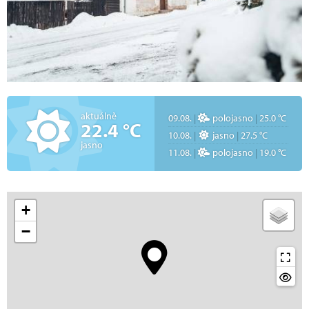
aktuálně
09.08.
|
polojasno
|
25.0 °C
22.4 °C
10.08.
|
jasno
|
27.5 °C
jasno
11.08.
|
polojasno
|
19.0 °C
+
−