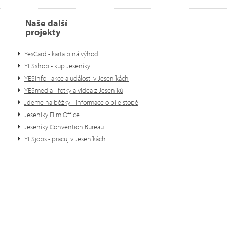
Naše další
projekty
YesCard - karta plná výhod
YESshop - kup Jeseníky
YESinfo - akce a události v Jeseníkách
YESmedia - fotky a videa z Jeseníků
Jdeme na běžky - informace o bíle stopě
Jeseníky Film Office
Jeseníky Convention Bureau
YESjobs - pracuj v Jeseníkách