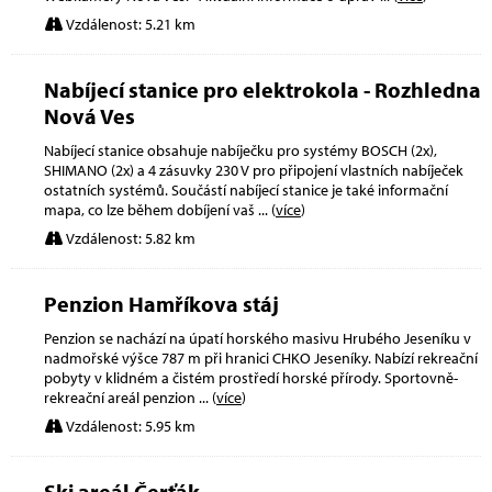
Vzdálenost: 5.21 km
Nabíjecí stanice pro elektrokola - Rozhledna
Nová Ves
Nabíjecí stanice obsahuje nabíječku pro systémy BOSCH (2x),
SHIMANO (2x) a 4 zásuvky 230 V pro připojení vlastních nabíječek
ostatních systémů. Součástí nabíjecí stanice je také informační
mapa, co lze během dobíjení vaš
... (
více
)
Vzdálenost: 5.82 km
Penzion Hamříkova stáj
Penzion se nachází na úpatí horského masivu Hrubého Jeseníku v
nadmořské výšce 787 m při hranici CHKO Jeseníky. Nabízí rekreační
pobyty v klidném a čistém prostředí horské přírody. Sportovně-
rekreační areál penzion
... (
více
)
Vzdálenost: 5.95 km
Ski areál Čerťák