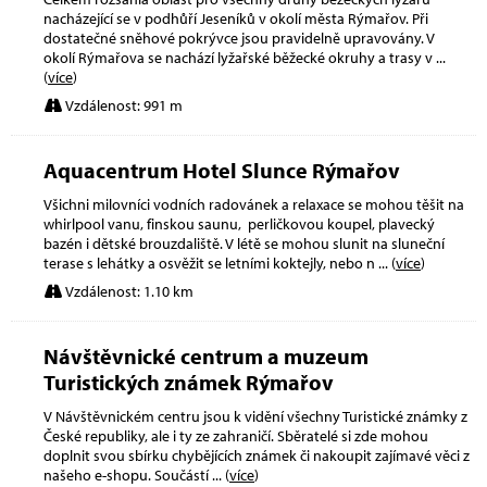
nacházející se v podhůří Jeseníků v okolí města Rýmařov. Při
dostatečné sněhové pokrývce jsou pravidelně upravovány. V
okolí Rýmařova se nachází lyžařské běžecké okruhy a trasy v
...
(
více
)
Vzdálenost: 991 m
Aquacentrum Hotel Slunce Rýmařov
Všichni milovníci vodních radovánek a relaxace se mohou těšit na
whirlpool vanu, finskou saunu, perličkovou koupel, plavecký
bazén i dětské brouzdaliště. V létě se mohou slunit na sluneční
terase s lehátky a osvěžit se letními koktejly, nebo n
... (
více
)
Vzdálenost: 1.10 km
Návštěvnické centrum a muzeum
Turistických známek Rýmařov
V Návštěvnickém centru jsou k vidění všechny Turistické známky z
České republiky, ale i ty ze zahraničí. Sběratelé si zde mohou
doplnit svou sbírku chybějících známek či nakoupit zajímavé věci z
našeho e-shopu. Součástí
... (
více
)