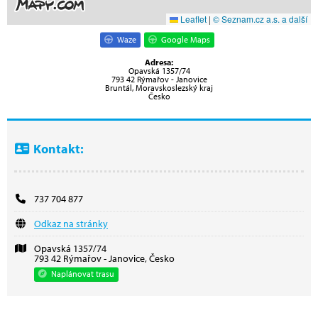
Leaflet
|
© Seznam.cz a.s. a další
Waze
Google Maps
Adresa:
Opavská 1357/74
793 42 Rýmařov - Janovice
Bruntál, Moravskoslezský kraj
Česko
Kontakt:
737 704 877
Odkaz na stránky
Opavská 1357/74
793 42 Rýmařov - Janovice, Česko
Naplánovat trasu