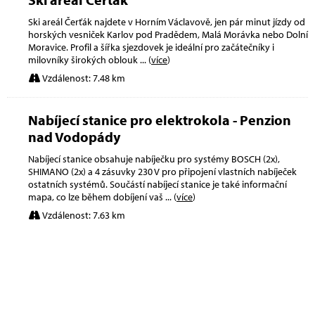
Ski areál Čerťák najdete v Horním Václavově, jen pár minut jízdy od
horských vesniček Karlov pod Pradědem, Malá Morávka nebo Dolní
Moravice. Profil a šířka sjezdovek je ideální pro začátečníky i
milovníky širokých oblouk
... (
více
)
Vzdálenost: 7.48 km
Nabíjecí stanice pro elektrokola - Penzion
nad Vodopády
Nabíjecí stanice obsahuje nabíječku pro systémy BOSCH (2x),
SHIMANO (2x) a 4 zásuvky 230 V pro připojení vlastních nabíječek
ostatních systémů. Součástí nabíjecí stanice je také informační
mapa, co lze během dobíjení vaš
... (
více
)
Vzdálenost: 7.63 km