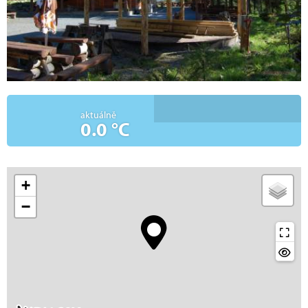
aktuálně
0.0 °C
+
−