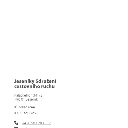
Jeseníky Sdružení
cestovního ruchu
Palackého 1341/2
790 01 Jeseník
IČ: 68923244
IDDS: aq3ikqx
+420 583 283 117