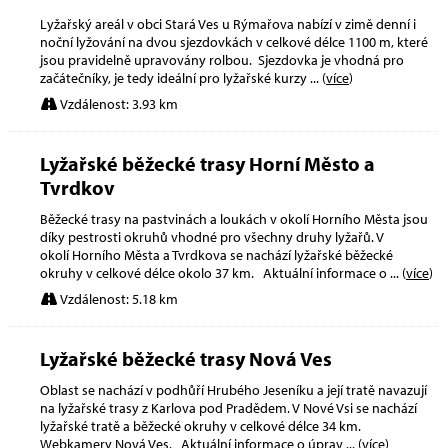
Lyžařský areál v obci Stará Ves u Rýmařova nabízí v zimě denní i
noční lyžování na dvou sjezdovkách v celkové délce 1100 m, které
jsou pravidelně upravovány rolbou. Sjezdovka je vhodná pro
začátečníky, je tedy ideální pro lyžařské kurzy
... (
více
)
Vzdálenost: 3.93 km
Lyžařské běžecké trasy Horní Město a
Tvrdkov
Běžecké trasy na pastvinách a loukách v okolí Horního Města jsou
díky pestrosti okruhů vhodné pro všechny druhy lyžařů. V
okolí Horního Města a Tvrdkova se nachází lyžařské běžecké
okruhy v celkové délce okolo 37 km. Aktuální informace o
... (
více
)
Vzdálenost: 5.18 km
Lyžařské běžecké trasy Nová Ves
Oblast se nachází v podhůří Hrubého Jeseníku a její tratě navazují
na lyžařské trasy z Karlova pod Pradědem. V Nové Vsi se nachází
lyžařské tratě a běžecké okruhy v celkové délce 34 km.
Webkamery Nová Ves. Aktuální informace o úprav
... (
více
)