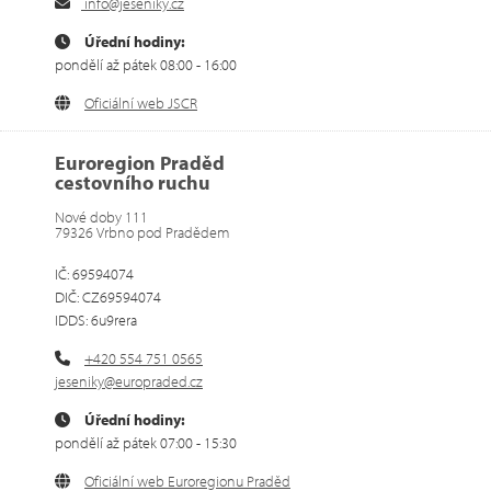
info@jeseniky.cz
Úřední hodiny:
pondělí až pátek 08:00 - 16:00
Oficiální web JSCR
Euroregion Praděd
cestovního ruchu
Nové doby 111
79326 Vrbno pod Pradědem
IČ: 69594074
DIČ: CZ69594074
IDDS: 6u9rera
+420 554 751 0565
jeseniky@europraded.cz
Úřední hodiny:
pondělí až pátek 07:00 - 15:30
Oficiální web Euroregionu Praděd