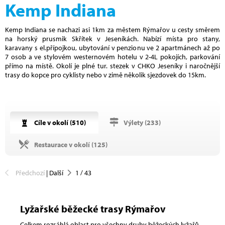
Kemp Indiana
Kemp Indiana se nachazi asi 1km za městem Rýmařov u cesty směrem
na horský prusmik Skřítek v Jeseníkách. Nabízí místa pro stany,
karavany s el.přípojkou, ubytování v penzionu ve 2 apartmánech až po
7 osob a ve stylovém westernovém hotelu v 2-4L pokojích, parkování
přímo na místě. Okolí je plné tur. stezek v CHKO Jeseníky i naročnější
trasy do kopce pro cyklisty nebo v zimě několik sjezdovek do 15km.
Cíle v okolí (
510
)
Výlety (
233
)
Restaurace v okolí (
125
)
Předchozí
|
Další
1
/
43
Lyžařské běžecké trasy Rýmařov
Celkem rozsáhlá oblast pro všechny druhy běžeckých lyžařů