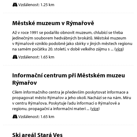
Vzdálenost: 1.25 km
Městské muzeum v Rýmařově
Až v roce 1991 se podařilo obnovit muzeum, chlubící se třeba
jedinečným souborem hedvábných brokátů. Městské muzeum
v Rýmařově vzniklo podobně jako sbírky v jiných městech regionu
na samém počátku 20. století, v době velkého zájmu s
... (
více
)
Vzdálenost: 1.65 km
Informační centrum při Městském muzeu
Rýmařov
Cílem informačního centra je především poskytovat informace a
propagovat město Rýmařov a jeho okolí. Nachází se na nám. Míru
v centru Rýmařova. Poskytuje řadu informací o Rýmařově a
regionu, propagační a informační materi
... (
více
)
Vzdálenost: 1.65 km
Ski areál Stará Ves