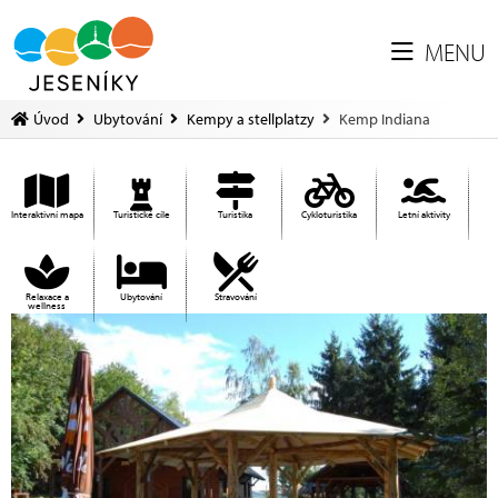
MENU
Úvod
Ubytování
Kempy a stellplatzy
Kemp Indiana
Interaktivní mapa
Turistické cíle
Turistika
Cykloturistika
Letní aktivity
Relaxace a
Ubytování
Stravování
wellness