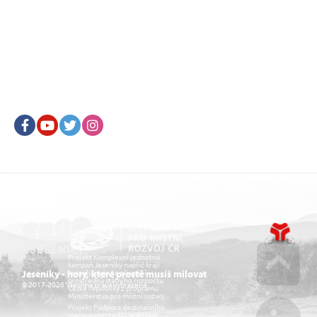
Facebook
Youtube
Twitter
Instagram
Projekt Komplexní jednotná
kampaň Jeseníky napříč kraji
je realizován za přispění
Jeseníky - hory, které prostě musíš milovat
prostředků státního rozpočtu
© 2017-2026 Všechna práva vyhrazena.
České republiky z programu
Go u
Ministerstva pro místní rozvoj.
Projekt Podpora destinačního
managementu TO Jeseníky-