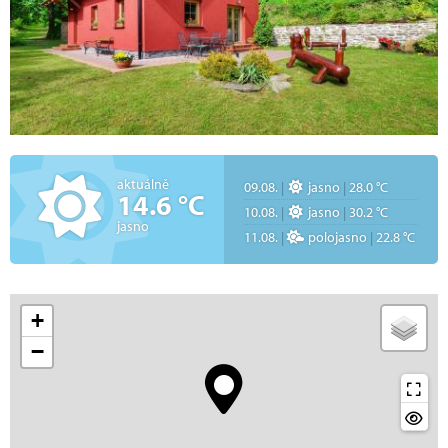
aktuálně
09.08.
|
jasno
|
28.0 °C
14.6 °C
10.08.
|
jasno
|
30.2 °C
jasno
11.08.
|
polojasno
|
22.8 °C
+
−