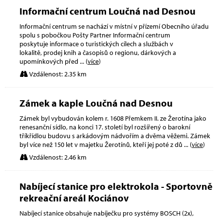
Informační centrum Loučná nad Desnou
Informační centrum se nachází v místní v přízemí Obecního úřadu
spolu s pobočkou Pošty Partner Informační centrum
poskytuje informace o turistických cílech a službách v
lokalitě, prodej knih a časopisů o regionu, dárkových a
upomínkových před
... (
více
)
Vzdálenost: 2.35 km
Zámek a kaple Loučná nad Desnou
Zámek byl vybudován kolem r. 1608 Přemkem II. ze Žerotína jako
renesanční sídlo, na konci 17. století byl rozšířený o barokní
tříkřídlou budovu s arkádovým nádvořím a dvěma věžemi. Zámek
byl více než 150 let v majetku Žerotínů, kteří jej poté z dů
... (
více
)
Vzdálenost: 2.46 km
Nabíjecí stanice pro elektrokola - Sportovně
rekreační areál Kociánov
Nabíjecí stanice obsahuje nabíječku pro systémy BOSCH (2x),