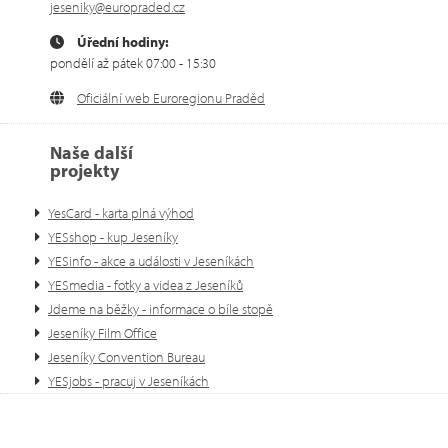
jeseniky@europraded.cz
Úřední hodiny:
pondělí až pátek 07:00 - 15:30
Oficiální web Euroregionu Praděd
Naše další
projekty
YesCard - karta plná výhod
YESshop - kup Jeseníky
YESinfo - akce a události v Jeseníkách
YESmedia - fotky a videa z Jeseníků
Jdeme na běžky - informace o bíle stopě
Jeseníky Film Office
Jeseníky Convention Bureau
YESjobs - pracuj v Jeseníkách