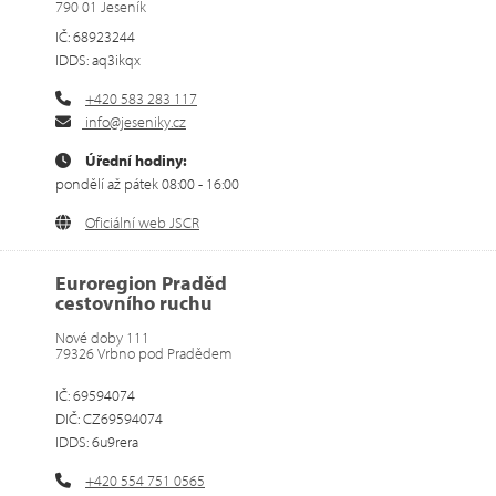
790 01 Jeseník
IČ: 68923244
IDDS: aq3ikqx
+420 583 283 117
info@jeseniky.cz
Úřední hodiny:
pondělí až pátek 08:00 - 16:00
Oficiální web JSCR
Euroregion Praděd
cestovního ruchu
Nové doby 111
79326 Vrbno pod Pradědem
IČ: 69594074
DIČ: CZ69594074
IDDS: 6u9rera
+420 554 751 0565