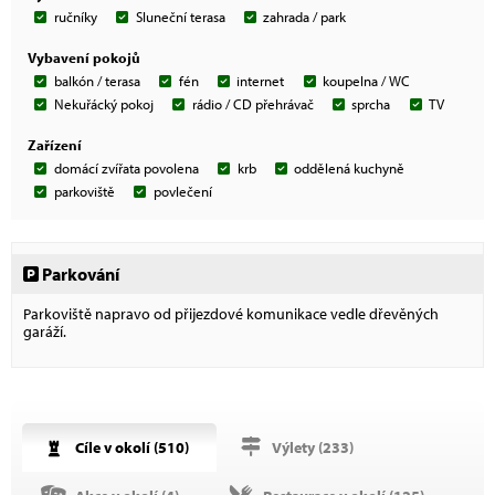
ručníky
Sluneční terasa
zahrada / park
Vybavení pokojů
balkón / terasa
fén
internet
koupelna / WC
Nekuřácký pokoj
rádio / CD přehrávač
sprcha
TV
Zařízení
domácí zvířata povolena
krb
oddělená kuchyně
parkoviště
povlečení
Parkování
Parkoviště napravo od přijezdové komunikace vedle dřevěných
garáží.
Cíle v okolí (
510
)
Výlety (
233
)