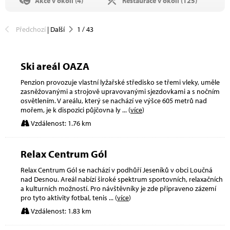
Akce v okolí (
4
)
Restaurace v okolí (
125
)
Předchozí
|
Další
1
/
43
Ski areál OAZA
Penzion provozuje vlastní lyžařské středisko se třemi vleky, uměle
zasněžovanými a strojově upravovanými sjezdovkami a s nočním
osvětlením. V areálu, který se nachází ve výšce 605 metrů nad
mořem, je k dispozici půjčovna ly
... (
více
)
Vzdálenost: 1.76 km
Relax Centrum Gól
Relax Centrum Gól se nachází v podhůří Jeseníků v obci Loučná
nad Desnou. Areál nabízí široké spektrum sportovních, relaxačních
a kulturních možností. Pro návštěvníky je zde připraveno zázemí
pro tyto aktivity fotbal, tenis
... (
více
)
Vzdálenost: 1.83 km