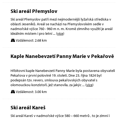
Ski areál Přemyslov
Ski areál Přemyslov patří mezi nejmodernější lyžařská střediska v
oblasti Jeseníků. Areál se nachází na Přemyslovském sedle v
nadmořské výšce 760 - 960 m n. m. Kromě zimního využití je areál
ideálním místem i pro letní
... (
více
)
Vzdálenost: 2.68 km
Kaple Nanebevzetí Panny Marie v Pekařově
Hřbitovní kaple Nanebevzetí Panny Marie byla postavena obyvateli
Pekařova v první polovině 19. století. Dne 23. října 1824 byl
podepsán tzv. revers, smlouva pekařovských obyvatel s
olomouckou konzistoří, jež stanovila, za jakýc
... (
více
)
Vzdálenost: 3.00 km
Ski areál Kareš
Ski areál Kareš v nadmořské výšce 580 – 660 metrů , to je zimní i