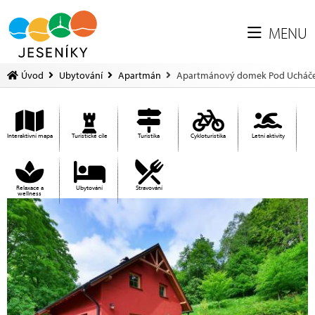
MENU
Úvod
Ubytování
Apartmán
Apartmánový domek Pod Ucháče
Interaktivní mapa
Turistické cíle
Turistika
Cykloturistika
Letní aktivity
Relaxace a
Ubytování
Stravování
wellness