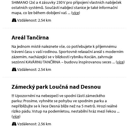
SHIMANO (2x) a 4 zásuvky 230 V pro připojení vlastních nabíječek
ostatních systémů. Součástí nabíjecí stanice je také informační
mapa, co lze během dobíjení vaš
... (
více
)
Vzdálenost: 2.54 km
Areál Tančírna
Na jednom místě naleznete vše, co potřebujete k příjemnému
trávení času s vaší rodinou. Sportovně relaxační areál s moderním
zázemím, nacházející se v blízkosti rybníku Kocián, zahrnuje
sezónní KAVÁRNU TANČÍRNA – budovu inspirovanou seces
... (
více
)
Vzdálenost: 2.54 km
Zámecký park Loučná nad Desnou
!!! Upozornění na nebezpečí ve spodní části zámeckého
parku: Prosíme, vyhněte se pohybu ve spodním parku a
nepřibližujte se k řece Desná blíže než na 5 metrů. Hrozí reálné
riziko pádu. Vstup na podemletou, nestabilní hráz mezi řekou
...
(
více
)
Vzdálenost: 2.56 km