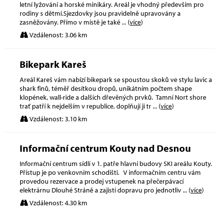
letní lyžování a horské minikáry. Areál je vhodný především pro
rodiny s dětmi.Sjezdovky jsou pravidelně upravovány a
zasněžovány. Přímo v místě je také
... (
více
)
Vzdálenost: 3.06 km
Bikepark Kareš
Areál Kareš vám nabízí bikepark se spoustou skoků ve stylu lavic a
shark finů, téměř desítkou dropů, unikátním počtem shape
klopének, wall-ride a dalších dřevěných prvků. Tamní Nort shore
trať patří k nejdelším v republice, doplňují ji tr
... (
více
)
Vzdálenost: 3.10 km
Informační centrum Kouty nad Desnou
Informační centrum sídlí v 1. patře hlavní budovy SKI areálu Kouty.
Přístup je po venkovním schodišti. V informačním centru vám
provedou rezervace a prodej vstupenek na přečerpávací
elektrárnu Dlouhé Stráně a zajistí dopravu pro jednotliv
... (
více
)
Vzdálenost: 4.30 km