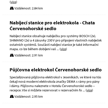
(
více
)
Vzdálenost: 2.84 km
Nabíjecí stanice pro elektrokola - Chata
Červenohorské sedlo
Nabíjecí stanice obsahuje nabíječku pro systémy BOSCH (2x),
SHIMANO (2x) a 4 zásuvky 230 V pro připojení vlastních nabíječek
ostatních systémů. Součástí nabíjecí stanice je také informační
mapa, co lze během dobíjení vaš
... (
více
)
Vzdálenost: 2.91 km
Půjčovna elektrokol Červenohorské sedlo
Specializovaná půjčovna elektrokol v Jeseníkách, ve které na Vás
čekají nová moderní elektrokola značky DEMA s rámy pro pány
i dámy. Půjčovnu naleznete v Hotelu Červenohorské sedlo –
recepce. Vše si můžete rezervovat v rezervačním fo
... (
více
)
Vzdálenost: 2.95 km