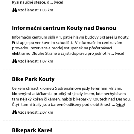
Rysí naučné stezce, d
... (
více
)
Vzdálenost: 1.03 km
Informační centrum Kouty nad Desnou
Informační centrum sídlí v 1. patře hlavní budovy SKI areálu Kouty.
Přístup je po venkovním schodišti. V informačním centru vám
provedou rezervace a prodej vstupenek na přečerpávací
elektrárnu Dlouhé Stráně a zajistí dopravu pro jednotliv
... (
více
)
Vzdálenost: 1.07 km
Bike Park Kouty
Celkem čtrnáct kilometrů adrenalinové jízdy terénními vlnami,
klopenými zatáčkami a prudkými sjezdy lesem, kde nechybí sem
tam nějaký kořen či kámen, nabízí bikepark v Koutech nad Desnou.
Čtyři tamní traily jsou barevně odlišeny podle obtížnosti
... (
více
)
Vzdálenost: 2.07 km
Bikepark Kareš