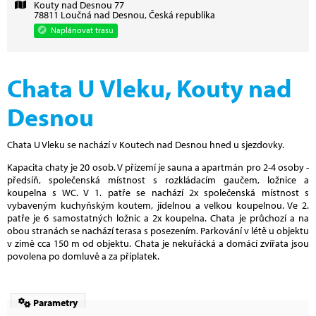
Kouty nad Desnou 77
78811 Loučná nad Desnou, Česká republika
Naplánovat trasu
Chata U Vleku, Kouty nad
Desnou
Chata U Vleku se nachází v Koutech nad Desnou hned u sjezdovky.
Kapacita chaty je 20 osob. V přízemí je sauna a apartmán pro 2-4 osoby -
předsíň, společenská místnost s rozkládacím gaučem, ložnice a
koupelna s WC. V 1. patře se nachází 2x společenská místnost s
vybaveným kuchyňským koutem, jídelnou a velkou koupelnou. Ve 2.
patře je 6 samostatných ložnic a 2x koupelna. Chata je průchozí a na
obou stranách se nachází terasa s posezením. Parkování v létě u objektu
v zimě cca 150 m od objektu. Chata je nekuřácká a domácí zvířata jsou
povolena po domluvě a za příplatek.
Parametry