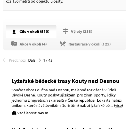
cca 150 metrů od objektu u cesty.
Cíle v okolí (
510
)
Výlety (
233
)
Akce v okolí (
4
)
Restaurace v okolí (
125
)
Předchozí
|
Další
1
/
43
Lyžařské běžecké trasy Kouty nad Desnou
Součást obce Loučná nad Desnou, malebně rozložená v údolí
Divoké Desné. Kouty poskytují zázemí pro zimní sporty, i díky
jednomu z největších skiareálů v České republice. Lokalita nabízí
unikum, které návštěvníkům (turistům) nabízí lyžařské bě
... (
více
)
Vzdálenost: 949 m