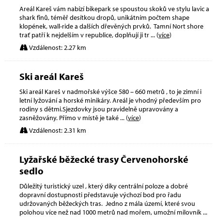
Areál Kareš vám nabízí bikepark se spoustou skoků ve stylu lavic a
shark finů, téměř desítkou dropů, unikátním počtem shape
klopének, wall-ride a dalších dřevěných prvků. Tamní Nort shore
trať patří k nejdelším v republice, doplňují ji tr
... (
více
)
Vzdálenost: 2.27 km
Ski areál Kareš
Ski areál Kareš v nadmořské výšce 580 – 660 metrů , to je zimní i
letní lyžování a horské minikáry. Areál je vhodný především pro
rodiny s dětmi.Sjezdovky jsou pravidelně upravovány a
zasněžovány. Přímo v místě je také
... (
více
)
Vzdálenost: 2.31 km
Lyžařské běžecké trasy Červenohorské
sedlo
Důležitý turistický uzel , který díky centrální poloze a dobré
dopravní dostupnosti představuje výchozí bod pro řadu
udržovaných běžeckých tras. Jedno z mála území, které svou
polohou více než nad 1000 metrů nad mořem, umožní milovník
...