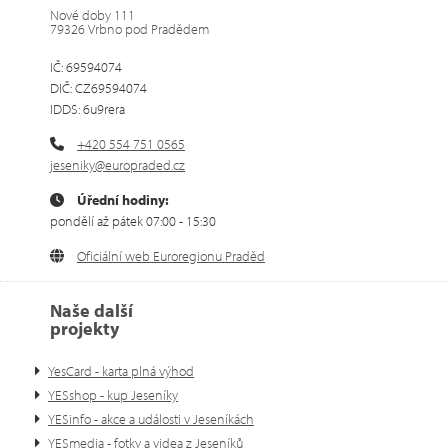
Nové doby 111
79326 Vrbno pod Pradědem
IČ: 69594074
DIČ: CZ69594074
IDDS: 6u9rera
+420 554 751 0565
jeseniky@europraded.cz
Úřední hodiny:
pondělí až pátek 07:00 - 15:30
Oficiální web Euroregionu Praděd
Naše další
projekty
YesCard - karta plná výhod
YESshop - kup Jeseníky
YESinfo - akce a události v Jeseníkách
YESmedia - fotky a videa z Jeseníků