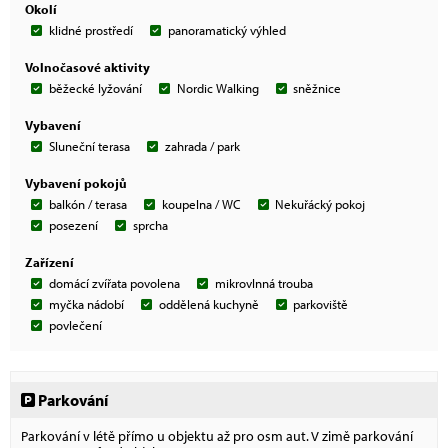
Okolí
klidné prostředí
panoramatický výhled
Volnočasové aktivity
běžecké lyžování
Nordic Walking
sněžnice
Vybavení
Sluneční terasa
zahrada / park
Vybavení pokojů
balkón / terasa
koupelna / WC
Nekuřácký pokoj
posezení
sprcha
Zařízení
domácí zvířata povolena
mikrovlnná trouba
myčka nádobí
oddělená kuchyně
parkoviště
povlečení
Parkování
Parkování v létě přímo u objektu až pro osm aut. V zimě parkování