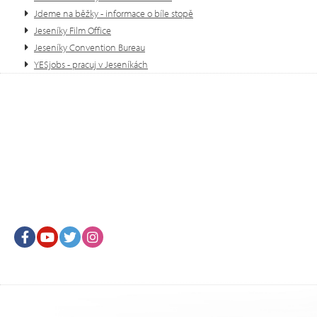
Jdeme na běžky - informace o bíle stopě
Jeseníky Film Office
Jeseníky Convention Bureau
YESjobs - pracuj v Jeseníkách
Facebook
Youtube
Twitter
Instagram