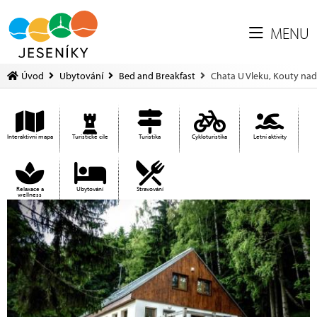
MENU
Úvod
Ubytování
Bed and Breakfast
Chata U Vleku, Kouty na
Interaktivní mapa
Turistické cíle
Turistika
Cykloturistika
Letní aktivity
Relaxace a
Ubytování
Stravování
wellness