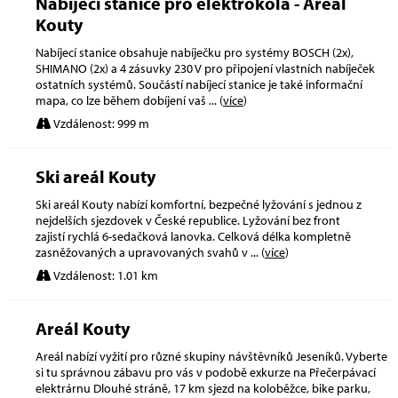
Nabíjecí stanice pro elektrokola - Areál
Kouty
Nabíjecí stanice obsahuje nabíječku pro systémy BOSCH (2x),
SHIMANO (2x) a 4 zásuvky 230 V pro připojení vlastních nabíječek
ostatních systémů. Součástí nabíjecí stanice je také informační
mapa, co lze během dobíjení vaš
... (
více
)
Vzdálenost: 999 m
Ski areál Kouty
Ski areál Kouty nabízí komfortní, bezpečné lyžování s jednou z
nejdelších sjezdovek v České republice. Lyžování bez front
zajistí rychlá 6-sedačková lanovka. Celková délka kompletně
zasněžovaných a upravovaných svahů v
... (
více
)
Vzdálenost: 1.01 km
Areál Kouty
Areál nabízí vyžití pro různé skupiny návštěvníků Jeseníků. Vyberte
si tu správnou zábavu pro vás v podobě exkurze na Přečerpávací
elektrárnu Dlouhé stráně, 17 km sjezd na koloběžce, bike parku,