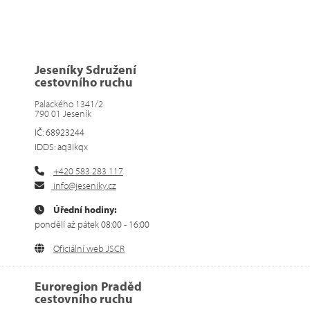
Jeseníky Sdružení
cestovního ruchu
Palackého 1341/2
790 01 Jeseník
IČ: 68923244
IDDS: aq3ikqx
+420 583 283 117
info@jeseniky.cz
Úřední hodiny:
pondělí až pátek 08:00 - 16:00
Oficiální web JSCR
Euroregion Praděd
cestovního ruchu