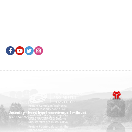
Facebook
Youtube
Twitter
Instagram
Projekt Komplexní jednotná
kampaň Jeseníky napříč kraji
je realizován za přispění
Jeseníky - hory, které prostě musíš milovat
prostředků státního rozpočtu
© 2017-2026 Všechna práva vyhrazena.
České republiky z programu
Go u
Ministerstva pro místní rozvoj.
Projekt Podpora destinačního
managementu TO Jeseníky-