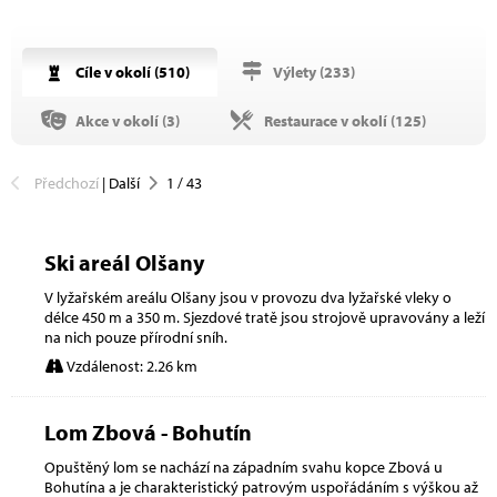
Cíle v okolí (
510
)
Výlety (
233
)
Akce v okolí (
3
)
Restaurace v okolí (
125
)
Předchozí
|
Další
1
/
43
Ski areál Olšany
V lyžařském areálu Olšany jsou v provozu dva lyžařské vleky o
délce 450 m a 350 m. Sjezdové tratě jsou strojově upravovány a leží
na nich pouze přírodní sníh.
Vzdálenost: 2.26 km
Lom Zbová - Bohutín
Opuštěný lom se nachází na západním svahu kopce Zbová u
Bohutína a je charakteristický patrovým uspořádáním s výškou až