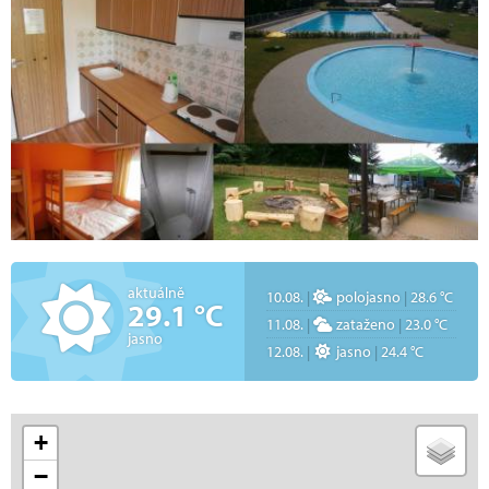
aktuálně
10.08.
|
polojasno
|
28.6 °C
29.1 °C
11.08.
|
zataženo
|
23.0 °C
jasno
12.08.
|
jasno
|
24.4 °C
+
−