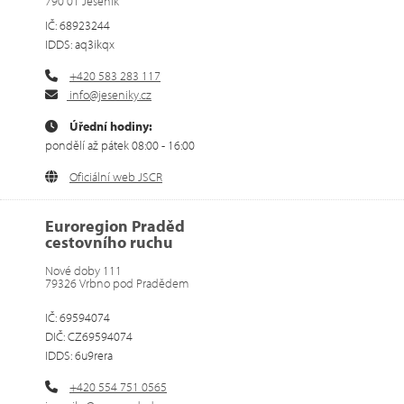
790 01 Jeseník
IČ: 68923244
IDDS: aq3ikqx
+420 583 283 117
info@jeseniky.cz
Úřední hodiny:
pondělí až pátek 08:00 - 16:00
Oficiální web JSCR
Euroregion Praděd
cestovního ruchu
Nové doby 111
79326 Vrbno pod Pradědem
IČ: 69594074
DIČ: CZ69594074
IDDS: 6u9rera
+420 554 751 0565