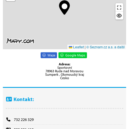
Leaflet
|
© Seznam.cz a.s. a další
Waze
Google Maps
Adresa:
Sportovní
78963 Ruda nad Moravou
Šumperk , Olomoucký kraj
Česko
Kontakt:
732 226 329