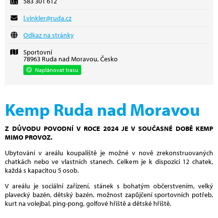
583 301 612
l.vinkler@ruda.cz
Odkaz na stránky
Sportovní
78963 Ruda nad Moravou, Česko
Naplánovat trasu
Kemp Ruda nad Moravou
Z DŮVODU POVODNÍ V ROCE 2024 JE V SOUČASNÉ DOBĚ KEMP
MIMO PROVOZ.
Ubytování v areálu koupaliště je možné v nově zrekonstruovaných
chatkách nebo ve vlastních stanech. Celkem je k dispozici 12 chatek,
každá s kapacitou 5 osob.
V areálu je sociální zařízení, stánek s bohatým občerstvením, velký
plavecký bazén, dětský bazén, možnost zapůjčení sportovních potřeb,
kurt na volejbal, ping-pong, golfové hřiště a dětské hřiště.