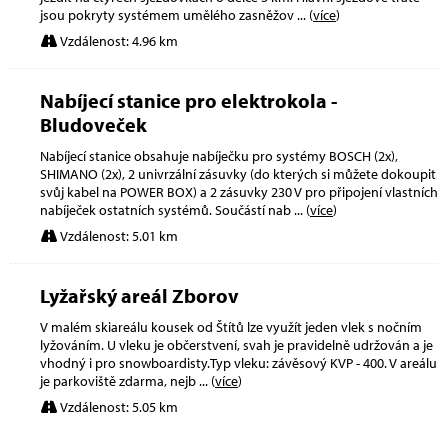
jsou pokryty systémem umělého zasněžov
... (
více
)
Vzdálenost: 4.96 km
Nabíjecí stanice pro elektrokola -
Bludoveček
Nabíjecí stanice obsahuje nabíječku pro systémy BOSCH (2x),
SHIMANO (2x), 2 univrzální zásuvky (do kterých si můžete dokoupit
svůj kabel na POWER BOX) a 2 zásuvky 230 V pro připojení vlastních
nabíječek ostatních systémů. Součástí nab
... (
více
)
Vzdálenost: 5.01 km
Lyžařský areál Zborov
V malém skiareálu kousek od Štítů lze využít jeden vlek s nočním
lyžováním. U vleku je občerstvení, svah je pravidelně udržován a je
vhodný i pro snowboardisty.Typ vleku: závěsový KVP - 400. V areálu
je parkoviště zdarma, nejb
... (
více
)
Vzdálenost: 5.05 km