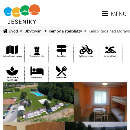
MENU
Úvod
Ubytování
Kempy a stellplatzy
Kemp Ruda nad Morav
Interaktivní mapa
Turistické cíle
Turistika
Cykloturistika
Letní aktivity
Relaxace a
Ubytování
Stravování
wellness