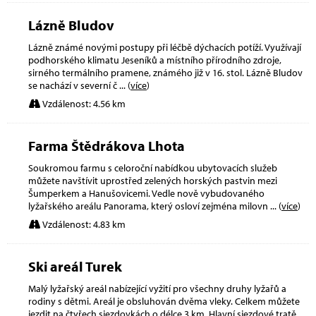
Lázně Bludov
Lázně známé novými postupy při léčbě dýchacích potíží. Využívají
podhorského klimatu Jeseníků a místního přírodního zdroje,
sirného termálního pramene, známého již v 16. stol. Lázně Bludov
se nachází v severní č
... (
více
)
Vzdálenost: 4.56 km
Farma Štědrákova Lhota
Soukromou farmu s celoroční nabídkou ubytovacích služeb
můžete navštívit uprostřed zelených horských pastvin mezi
Šumperkem a Hanušovicemi. Vedle nově vybudovaného
lyžařského areálu Panorama, který osloví zejména milovn
... (
více
)
Vzdálenost: 4.83 km
Ski areál Turek
Malý lyžařský areál nabízející vyžití pro všechny druhy lyžařů a
rodiny s dětmi. Areál je obsluhován dvěma vleky. Celkem můžete
jezdit na čtyřech sjezdovkách o délce 3 km. Hlavní sjezdové tratě