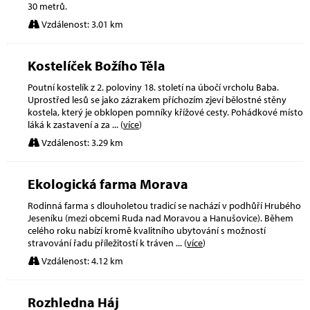
30 metrů.
Vzdálenost: 3.01 km
Kostelíček Božího Těla
Poutní kostelík z 2. poloviny 18. století na úbočí vrcholu Baba.
Uprostřed lesů se jako zázrakem příchozím zjeví bělostné stěny
kostela, který je obklopen pomníky křížové cesty. Pohádkové místo
láká k zastavení a za
... (
více
)
Vzdálenost: 3.29 km
Ekologická farma Morava
Rodinná farma s dlouholetou tradicí se nachází v podhůří Hrubého
Jeseníku (mezi obcemi Ruda nad Moravou a Hanušovice). Během
celého roku nabízí kromě kvalitního ubytování s možností
stravování řadu příležitostí k tráven
... (
více
)
Vzdálenost: 4.12 km
Rozhledna Háj