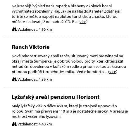
Nejkrásnější výhled na Šumperk a hřebeny okolních hor si
vychutnáte z rozhledny Háj. Jak se na Háj dostanete? Zdatnější
turisté se můžou napojit na žlutou turistickou značku, kterou
můžete sledovat již od nádraží ČD. P
... (
více
)
Vzdálenost: 4.16 km
Ranch Viktorie
Nově rekonstruovaný areál ranče, situovaný mezi pastvinami na
okraji města Šumperka, je dobrou volbou pro ty, kteří chtějí zažít
netradiční dovolenou v koňském sedle a přitom se toulat krásnou
přírodou podhůří Hrubého Jeseníku. Vedle komfortn
... (
více
)
Vzdálenost: 4.39 km
Lyžařský areál penzionu Horizont
Malý lyžařský vlek o délce 460 m, který je strojově upravován
rolbou. Svah má převýšení 110 m a je dostatečně široký. V areálu je
možnost večerního lyžování.
Vzdálenost: 4.40 km