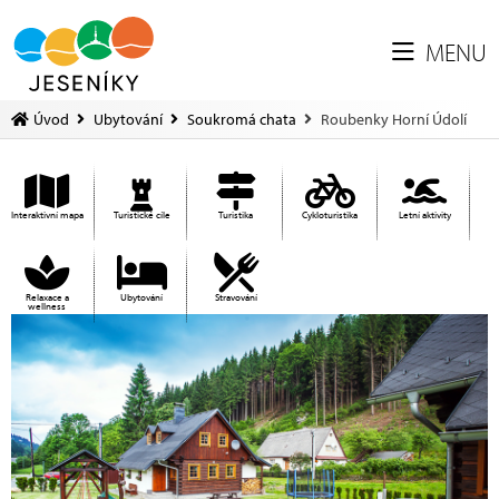
MENU
Úvod
Ubytování
Soukromá chata
Roubenky Horní Údolí
Interaktivní mapa
Turistické cíle
Turistika
Cykloturistika
Letní aktivity
Relaxace a
Ubytování
Stravování
wellness