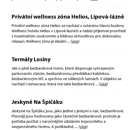
Privátní wellness zóna Helios, Lipová-lázně
Privátní wellness zóna Helios se nachází v suterénu hlavní budovy
Wellness hotelu Helios v Lipové-lázních a nabízí příjemné prostředí
s maximálním soukromím a klidnou atmosférou pro dokonalou
relaxaci. Wellness zóna je ideální
... (
více
)
Termály Losiny
Jde o plně bezbariérové místo, které disponuje vyhrazeným
parkovacím stáním, bezbariérovou převklékací kabinkou,
bezbariérovým WC a sprchou ve sdílených šatnách. V objektu se
nachází i restaurace, která má také bezbariérový
... (
více
)
Jeskyně Na Špičáku
Jeskyně na Špičáku jsou, jako jediné z jeskyní u nás, bezbariérové.
Přesněji jsou hodnoceny jako částečně bezbariérové, protože je
potřeba počítat s náročnějším zdoláním kopcovitého a
nezpevněného terénu. K podkladně,
... (
více
)