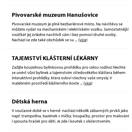
Pivovarské muzeum Hanušovice
Pivovarské muzeum je plně bezbariérové místo. Na návštěvu se
můžete vydat na mechanickém i elektrickém vozíku. Samostatnější
vozíčkář jej zvládne navštívit sám i bez pomocí druhé osoby.
Nachází se zde také obchůdek se su
... (
více
)
TAJEMSTVÍ KLÁŠTERNÍ LÉKÁRNY
Zažijte kouzelnou bylinkovou prohlídku pro celou rodinu! Nechte
se unést vůní bylinek a tajemstvím středověkého kláštera během
interaktivní prohlídky, která osloví všechny vaše smysly. V
malebném prostředí klášterního koste
... (
více
)
Dětská herna
V současné době se v herně nachází několik zábavných prvků jako
např. trampolína, bazének s míčky, houpačky, prostor pro malování
i spousta hraček pro děti. Je zde i koutek s občerstvením.