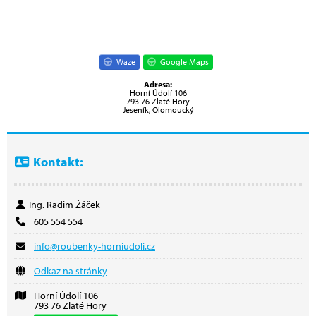
Waze
Google Maps
Adresa:
Horní Údolí 106
793 76 Zlaté Hory
Jeseník, Olomoucký
Kontakt:
Ing. Radim Žáček
605 554 554
info@roubenky-horniudoli.cz
Odkaz na stránky
Horní Údolí 106
793 76 Zlaté Hory