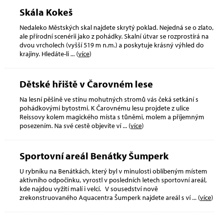
Skála Kokeš
Nedaleko Městských skal najdete skrytý poklad. Nejedná se o zlato,
ale přírodní scenérii jako z pohádky. Skalní útvar se rozprostírá na
dvou vrcholech (vyšší 519 m n.m.) a poskytuje krásný výhled do
krajiny. Hledáte-li
... (
více
)
Dětské hřiště v Čarovném lese
Na lesní pěšině ve stínu mohutných stromů vás čeká setkání s
pohádkovými bytostmi. K Čarovnému lesu projdete z ulice
Reissovy kolem magického místa s tůněmi, molem a příjemným
posezením. Na své cestě objevíte ví
... (
více
)
Sportovní areál Benátky Šumperk
U rybníku na Benátkách, který byl v minulosti oblíbeným místem
aktivního odpočinku, vyrostl v posledních letech sportovní areál,
kde najdou vyžití malí i velcí. V sousedství nově
zrekonstruovaného Aquacentra Šumperk najdete areál s ví
... (
více
)