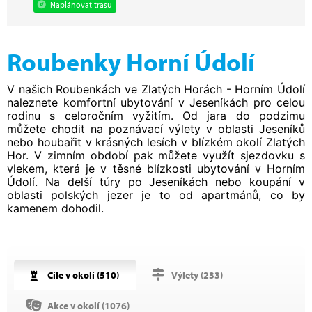
Naplánovat trasu
Roubenky Horní Údolí
V našich Roubenkách ve Zlatých Horách - Horním Údolí
naleznete komfortní ubytování v Jeseníkách pro celou
rodinu s celoročním vyžitím. Od jara do podzimu
můžete chodit na poznávací výlety v oblasti Jeseníků
nebo houbařit v krásných lesích v blízkém okolí Zlatých
Hor. V zimním období pak můžete využít sjezdovku s
vlekem, která je v těsné blízkosti ubytování v Horním
Údolí. Na delší túry po Jeseníkách nebo koupání v
oblasti polských jezer je to od apartmánů, co by
kamenem dohodil.
Cíle v okolí (
510
)
Výlety (
233
)
Akce v okolí (
1076
)