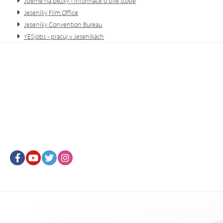
Jdeme na běžky - informace o bíle stopě
Jeseníky Film Office
Jeseníky Convention Bureau
YESjobs - pracuj v Jeseníkách
Facebook
Youtube
Twitter
Instagram