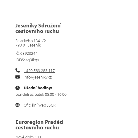
Jeseníky Sdružení
cestovního ruchu
Palackého 1341/2
790 01 Jeseník
IČ: 68923244
IDDS: aq3ikqx
+420 583 283 117
info@jeseniky.cz
Úřední hodiny:
pondělí až pátek 08:00 - 16:00
Oficiální web JSCR
Euroregion Praděd
cestovního ruchu
Nové doby 111