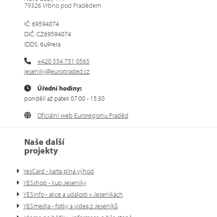
79326 Vrbno pod Pradědem
IČ: 69594074
DIČ: CZ69594074
IDDS: 6u9rera
+420 554 751 0565
jeseniky@europraded.cz
Úřední hodiny:
pondělí až pátek 07:00 - 15:30
Oficiální web Euroregionu Praděd
Naše další
projekty
YesCard - karta plná výhod
YESshop - kup Jeseníky
YESinfo - akce a události v Jeseníkách
YESmedia - fotky a videa z Jeseníků