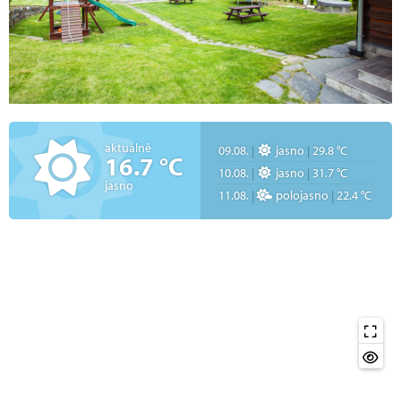
aktuálně
09.08.
|
jasno
|
29.8 °C
16.7 °C
10.08.
|
jasno
|
31.7 °C
jasno
11.08.
|
polojasno
|
22.4 °C