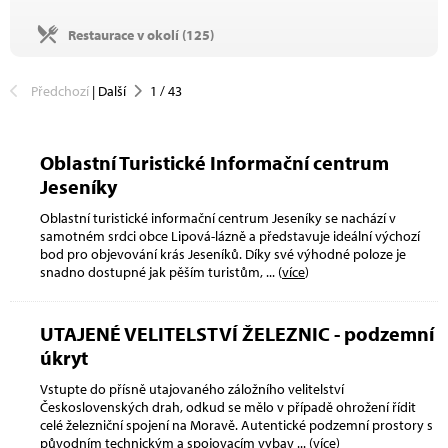
Restaurace v okolí (
125
)
Předchozí
|
Další
1
/
43
Oblastní Turistické Informační centrum
Jeseníky
Oblastní turistické informační centrum Jeseníky se nachází v
samotném srdci obce Lipová-lázně a představuje ideální výchozí
bod pro objevování krás Jeseníků. Díky své výhodné poloze je
snadno dostupné jak pěším turistům,
... (
více
)
UTAJENÉ VELITELSTVÍ ŽELEZNIC - podzemní
úkryt
Vstupte do přísně utajovaného záložního velitelství
Československých drah, odkud se mělo v případě ohrožení řídit
celé železniční spojení na Moravě. Autentické podzemní prostory s
původním technickým a spojovacím vybav
... (
více
)