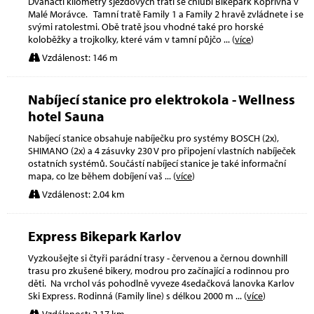
Dvanácti kilometry sjezdových tratí se chlubí Bikepark Kopřivná v
Malé Morávce. Tamní tratě Family 1 a Family 2 hravě zvládnete i se
svými ratolestmi. Obě tratě jsou vhodné také pro horské
koloběžky a trojkolky, které vám v tamní půjčo
... (
více
)
Vzdálenost: 146 m
Nabíjecí stanice pro elektrokola - Wellness
hotel Sauna
Nabíjecí stanice obsahuje nabíječku pro systémy BOSCH (2x),
SHIMANO (2x) a 4 zásuvky 230 V pro připojení vlastních nabíječek
ostatních systémů. Součástí nabíjecí stanice je také informační
mapa, co lze během dobíjení vaš
... (
více
)
Vzdálenost: 2.04 km
Express Bikepark Karlov
Vyzkoušejte si čtyři parádní trasy - červenou a černou downhill
trasu pro zkušené bikery, modrou pro začínající a rodinnou pro
děti. Na vrchol vás pohodlně vyveze 4sedačková lanovka Karlov
Ski Express. Rodinná (Family line) s délkou 2000 m
... (
více
)
Vzdálenost: 2.17 km