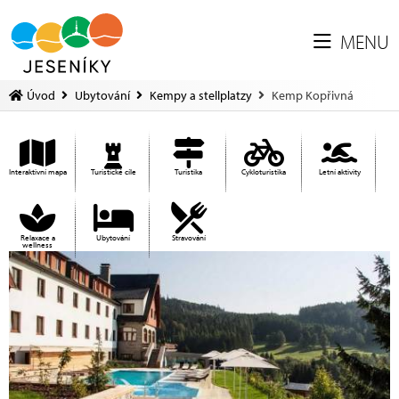
MENU
Úvod
Ubytování
Kempy a stellplatzy
Kemp Kopřivná
Interaktivní mapa
Turistické cíle
Turistika
Cykloturistika
Letní aktivity
Relaxace a
Ubytování
Stravování
wellness