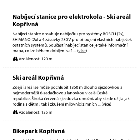
Nabíjecí stanice pro elektrokola - Ski areál
Kopřivná
Nabíjecí stanice obsahuje nabíječku pro systémy BOSCH (2x),
SHIMANO (2x) a 4 zásuvky 230 V pro připojení vlastních nabíječek
ostatních systémů. Součástí nabíjecí stanice je také informační
mapa, co lze během dobíjení vaš
... (
více
)
Vzdálenost: 120 m
Ski areál Kopřivná
Zdejší areál se může pochlubit 1350 m dlouho sjezdovkou a
nejmodernější 6-sedačkovou lanovkou v celé České
republice. Široká červená sjezdovka umožní, aby si zde užijla jak
rodina s dětmi, tak i zkušení milovníci zimních
... (
více
)
Vzdálenost: 135 m
Bikepark Kopřivná