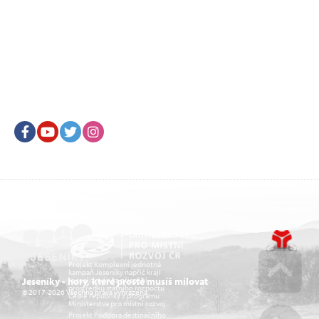
Facebook
Youtube
Twitter
Instagram
Projekt Komplexní jednotná
kampaň Jeseníky napříč kraji
je realizován za přispění
Jeseníky - hory, které prostě musíš milovat
prostředků státního rozpočtu
© 2017-2026 Všechna práva vyhrazena.
České republiky z programu
Go u
Ministerstva pro místní rozvoj.
Projekt Podpora destinačního