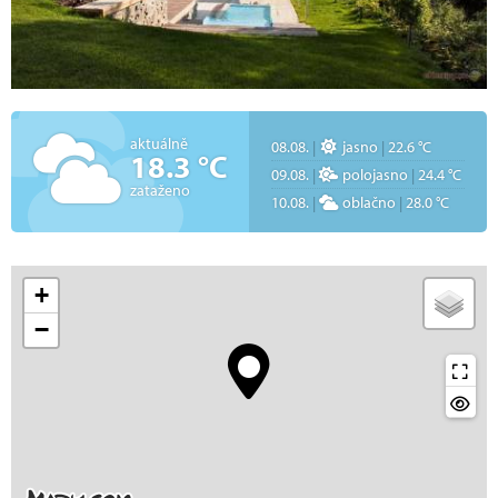
aktuálně
08.08.
|
jasno
|
22.6 °C
18.3 °C
09.08.
|
polojasno
|
24.4 °C
zataženo
10.08.
|
oblačno
|
28.0 °C
+
−