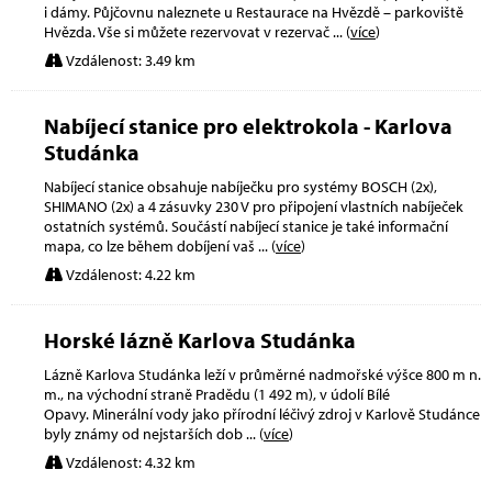
i dámy. Půjčovnu naleznete u Restaurace na Hvězdě – parkoviště
Hvězda. Vše si můžete rezervovat v rezervač
... (
více
)
Vzdálenost: 3.49 km
Nabíjecí stanice pro elektrokola - Karlova
Studánka
Nabíjecí stanice obsahuje nabíječku pro systémy BOSCH (2x),
SHIMANO (2x) a 4 zásuvky 230 V pro připojení vlastních nabíječek
ostatních systémů. Součástí nabíjecí stanice je také informační
mapa, co lze během dobíjení vaš
... (
více
)
Vzdálenost: 4.22 km
Horské lázně Karlova Studánka
Lázně Karlova Studánka leží v průměrné nadmořské výšce 800 m n.
m., na východní straně Pradědu (1 492 m), v údolí Bílé
Opavy. Minerální vody jako přírodní léčivý zdroj v Karlově Studánce
byly známy od nejstarších dob
... (
více
)
Vzdálenost: 4.32 km