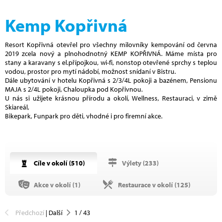
Kemp Kopřivná
Resort Kopřivná otevřel pro všechny milovníky kempování od června
2019 zcela nový a plnohodnotný KEMP KOPŘIVNÁ. Máme místa pro
stany a karavany s el.přípojkou, wi-fi, nonstop otevřené sprchy s teplou
vodou, prostor pro mytí nádobí, možnost snídaní v Bistru.
Dále ubytování v hotelu Kopřivná s 2/3/4L pokoji a bazénem, Pensionu
MAJA s 2/4L pokoji, Chaloupka pod Kopřivnou.
U nás si užijete krásnou přírodu a okolí, Wellness, Restauraci, v zimě
Skiareál,
Bikepark, Funpark pro děti, vhodné i pro firemní akce.
Cíle v okolí (
510
)
Výlety (
233
)
Akce v okolí (
1
)
Restaurace v okolí (
125
)
Předchozí
|
Další
1
/
43