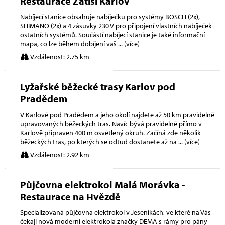
Restaurace Zátiší Karlov
Nabíjecí stanice obsahuje nabíječku pro systémy BOSCH (2x),
SHIMANO (2x) a 4 zásuvky 230 V pro připojení vlastních nabíječek
ostatních systémů. Součástí nabíjecí stanice je také informační
mapa, co lze během dobíjení vaš
... (
více
)
Vzdálenost: 2.75 km
Lyžařské běžecké trasy Karlov pod
Pradědem
V Karlově pod Pradědem a jeho okolí najdete až 50 km pravidelně
upravovaných běžeckých tras. Navíc bývá pravidelně přímo v
Karlově připraven 400 m osvětlený okruh. Začíná zde několik
běžeckých tras, po kterých se odtud dostanete až na
... (
více
)
Vzdálenost: 2.92 km
Půjčovna elektrokol Malá Morávka -
Restaurace na Hvězdě
Specializovaná půjčovna elektrokol v Jeseníkách, ve které na Vás
čekají nová moderní elektrokola značky DEMA s rámy pro pány