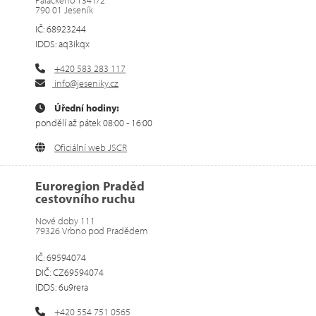
790 01 Jeseník
IČ: 68923244
IDDS: aq3ikqx
+420 583 283 117
info@jeseniky.cz
Úřední hodiny:
pondělí až pátek 08:00 - 16:00
Oficiální web JSCR
Euroregion Praděd
cestovního ruchu
Nové doby 111
79326 Vrbno pod Pradědem
IČ: 69594074
DIČ: CZ69594074
IDDS: 6u9rera
+420 554 751 0565