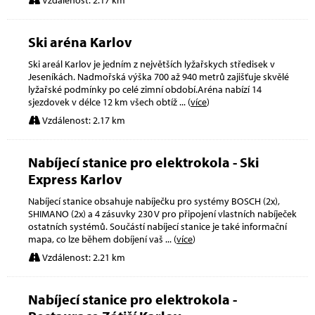
Ski aréna Karlov
Ski areál Karlov je jedním z největších lyžařskych středisek v
Jeseníkách. Nadmořská výška 700 až 940 metrů zajišťuje skvělé
lyžařské podmínky po celé zimní období.Aréna nabízí 14
sjezdovek v délce 12 km všech obtíž
... (
více
)
Vzdálenost: 2.17 km
Nabíjecí stanice pro elektrokola - Ski
Express Karlov
Nabíjecí stanice obsahuje nabíječku pro systémy BOSCH (2x),
SHIMANO (2x) a 4 zásuvky 230 V pro připojení vlastních nabíječek
ostatních systémů. Součástí nabíjecí stanice je také informační
mapa, co lze během dobíjení vaš
... (
více
)
Vzdálenost: 2.21 km
Nabíjecí stanice pro elektrokola -