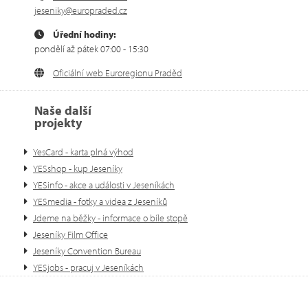
jeseniky@europraded.cz
Úřední hodiny:
pondělí až pátek 07:00 - 15:30
Oficiální web Euroregionu Praděd
Naše další
projekty
YesCard - karta plná výhod
YESshop - kup Jeseníky
YESinfo - akce a události v Jeseníkách
YESmedia - fotky a videa z Jeseníků
Jdeme na běžky - informace o bíle stopě
Jeseníky Film Office
Jeseníky Convention Bureau
YESjobs - pracuj v Jeseníkách