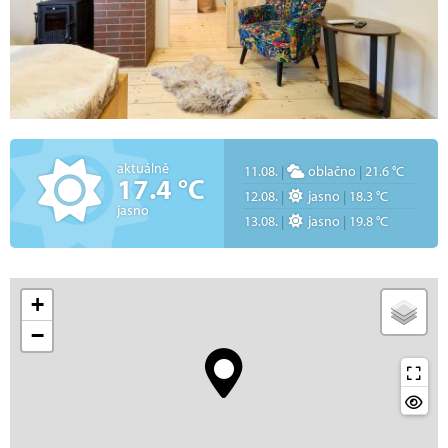
aktuálně
11.08.
|
oblačno
|
21.6 °C
17.4 °C
12.08.
|
jasno
|
18.3 °C
jasno
13.08.
|
jasno
|
19.8 °C
+
−