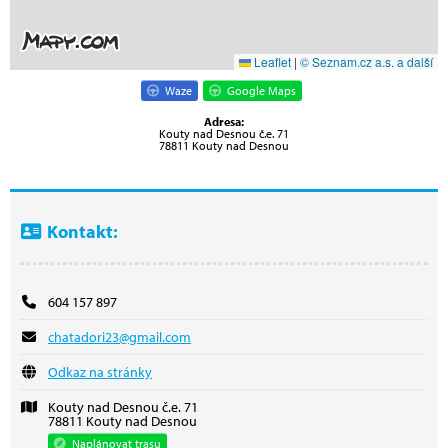
Leaflet
|
© Seznam.cz a.s. a další
Waze
Google Maps
Adresa:
Kouty nad Desnou č.e. 71
78811 Kouty nad Desnou
Kontakt:
604 157 897
chatadori23@gmail.com
Odkaz na stránky
Kouty nad Desnou č.e. 71
78811 Kouty nad Desnou
Naplánovat trasu