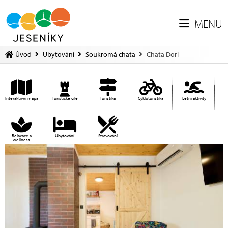
MENU
Úvod
Ubytování
Soukromá chata
Chata Dori
Interaktivní mapa
Turistické cíle
Turistika
Cykloturistika
Letní aktivity
Relaxace a
Ubytování
Stravování
wellness