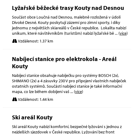
Lyžařské běžecké trasy Kouty nad Desnou
Součást obce Loučná nad Desnou, malebně rozložená v údolí
Divoké Desné. Kouty poskytují zázemí pro zimní sporty, i díky
jednomu z největších skiareálů v České republice. Lokalita nabízí
unikum, které návštěvníkům (turistům) nabízí lyžařské bě
... (
více
)
Vzdálenost: 1.37 km
Nabíjecí stanice pro elektrokola - Areál
Kouty
Nabíjecí stanice obsahuje nabíječku pro systémy BOSCH (2x),
SHIMANO (2x) a 4 zásuvky 230 V pro připojení vlastních nabíječek
ostatních systémů. Součástí nabíjecí stanice je také informační
mapa, co lze během dobíjení vaš
... (
více
)
Vzdálenost: 1.44 km
Ski areál Kouty
Ski areál Kouty nabízí komfortní, bezpečné lyžování s jednou z
nejdelších sjezdovek v České republice. Lyžování bez front