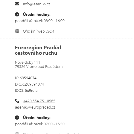
info@jeseniky.cz
Úřední hodiny:
pondělí až pátek 08:00 - 16:00
Oficiální web JSCR
Euroregion Praděd
cestovního ruchu
Nové doby 111
79326 Vrbno pod Pradědem
IČ: 69594074
DIČ: CZ69594074
IDDS: 6u9rera
+420 554 751 0565
jeseniky@europraded.cz
Úřední hodiny:
pondělí až pátek 07:00 - 15:30