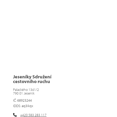
Jeseníky Sdružení
cestovního ruchu
Palackého 1341/2
790 01 Jeseník
IČ: 68923244
IDDS: aq3ikqx
+420 583 283 117