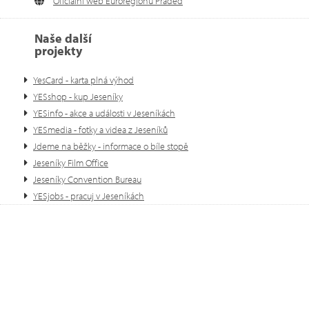
Oficiální web Euroregionu Praděd
Naše další
projekty
YesCard - karta plná výhod
YESshop - kup Jeseníky
YESinfo - akce a události v Jeseníkách
YESmedia - fotky a videa z Jeseníků
Jdeme na běžky - informace o bíle stopě
Jeseníky Film Office
Jeseníky Convention Bureau
YESjobs - pracuj v Jeseníkách