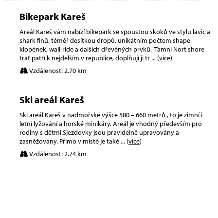
Bikepark Kareš
Areál Kareš vám nabízí bikepark se spoustou skoků ve stylu lavic a
shark finů, téměř desítkou dropů, unikátním počtem shape
klopének, wall-ride a dalších dřevěných prvků. Tamní Nort shore
trať patří k nejdelším v republice, doplňují ji tr
... (
více
)
Vzdálenost: 2.70 km
Ski areál Kareš
Ski areál Kareš v nadmořské výšce 580 – 660 metrů , to je zimní i
letní lyžování a horské minikáry. Areál je vhodný především pro
rodiny s dětmi.Sjezdovky jsou pravidelně upravovány a
zasněžovány. Přímo v místě je také
... (
více
)
Vzdálenost: 2.74 km