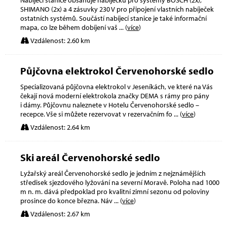
SHIMANO (2x) a 4 zásuvky 230 V pro připojení vlastních nabíječek
ostatních systémů. Součástí nabíjecí stanice je také informační
mapa, co lze během dobíjení vaš
... (
více
)
Vzdálenost: 2.60 km
Půjčovna elektrokol Červenohorské sedlo
Specializovaná půjčovna elektrokol v Jeseníkách, ve které na Vás
čekají nová moderní elektrokola značky DEMA s rámy pro pány
i dámy. Půjčovnu naleznete v Hotelu Červenohorské sedlo –
recepce. Vše si můžete rezervovat v rezervačním fo
... (
více
)
Vzdálenost: 2.64 km
Ski areál Červenohorské sedlo
Lyžařský areál Červenohorské sedlo je jedním z nejznámějších
středisek sjezdového lyžování na severní Moravě. Poloha nad 1000
m n. m. dává předpoklad pro kvalitní zimní sezonu od poloviny
prosince do konce března. Náv
... (
více
)
Vzdálenost: 2.67 km