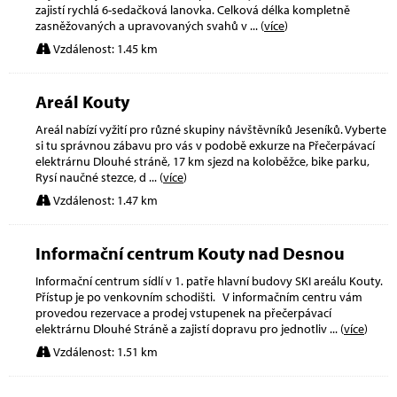
zajistí rychlá 6-sedačková lanovka. Celková délka kompletně
zasněžovaných a upravovaných svahů v
... (
více
)
Vzdálenost: 1.45 km
Areál Kouty
Areál nabízí vyžití pro různé skupiny návštěvníků Jeseníků. Vyberte
si tu správnou zábavu pro vás v podobě exkurze na Přečerpávací
elektrárnu Dlouhé stráně, 17 km sjezd na koloběžce, bike parku,
Rysí naučné stezce, d
... (
více
)
Vzdálenost: 1.47 km
Informační centrum Kouty nad Desnou
Informační centrum sídlí v 1. patře hlavní budovy SKI areálu Kouty.
Přístup je po venkovním schodišti. V informačním centru vám
provedou rezervace a prodej vstupenek na přečerpávací
elektrárnu Dlouhé Stráně a zajistí dopravu pro jednotliv
... (
více
)
Vzdálenost: 1.51 km