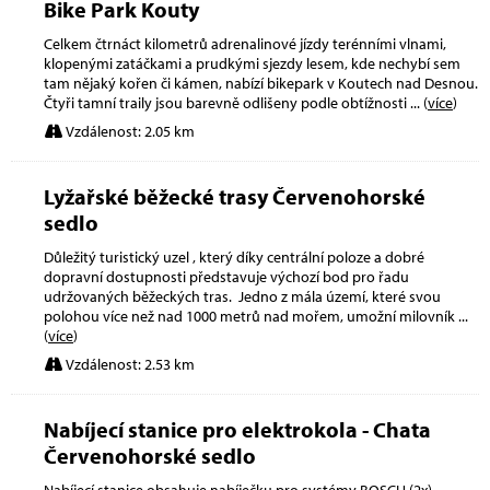
Bike Park Kouty
Celkem čtrnáct kilometrů adrenalinové jízdy terénními vlnami,
klopenými zatáčkami a prudkými sjezdy lesem, kde nechybí sem
tam nějaký kořen či kámen, nabízí bikepark v Koutech nad Desnou.
Čtyři tamní traily jsou barevně odlišeny podle obtížnosti
... (
více
)
Vzdálenost: 2.05 km
Lyžařské běžecké trasy Červenohorské
sedlo
Důležitý turistický uzel , který díky centrální poloze a dobré
dopravní dostupnosti představuje výchozí bod pro řadu
udržovaných běžeckých tras. Jedno z mála území, které svou
polohou více než nad 1000 metrů nad mořem, umožní milovník
...
(
více
)
Vzdálenost: 2.53 km
Nabíjecí stanice pro elektrokola - Chata
Červenohorské sedlo
Nabíjecí stanice obsahuje nabíječku pro systémy BOSCH (2x),