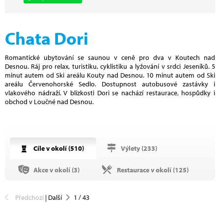
Chata Dori
Romantické ubytování se saunou v ceně pro dva v Koutech nad
Desnou. Ráj pro relax, turistiku, cyklistiku a lyžování v srdci Jeseníků. 5
minut autem od Ski areálu Kouty nad Desnou. 10 minut autem od Ski
areálu Červenohorské Sedlo. Dostupnost autobusové zastávky i
vlakového nádraží. V blízkosti Dori se nachází restaurace, hospůdky i
obchod v Loučné nad Desnou.
Cíle v okolí (
510
)
Výlety (
233
)
Akce v okolí (
3
)
Restaurace v okolí (
125
)
Předchozí
|
Další
1
/
43