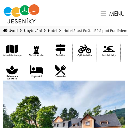
MENU
Úvod
Ubytování
Hotel
Hotel Stará Pošta, Bělá pod Pradědem
Interaktivní mapa
Turistické cíle
Turistika
Cykloturistika
Letní aktivity
Relaxace a
Ubytování
Stravování
wellness