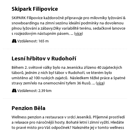
Skipark Filipovice
SKIPARK Filipovice každoročně připravuje pro milovníky lyžování &
snowboardingu na zimní sezónu ideální podmínky na dovolenou
plnou lyžování a zábavy.Díky variabilitě terénu, sedačkové lanovce
s rozjezdovým nástupním pásem,
... (
více
)
Vzdálenost: 165 m
Lesní hřbitov v Rudohoří
Během 2. světové války bylo na Jesenicku zřízeno 40 zajateckých
táborů, jedním z nich byl tábor v Rudohoří, ve kterém bylo
umístěno až 100 ruských zajatců. Následkem těžké práce a špatné
stravy zemřelo na onemocnění tyfem 36 Rusů.
... (
více
)
Vzdálenost: 2.39 km
Penzion Běla
Wellness penzion a restaurace v srdci Jeseníků. Příjemné prostředí
a relaxace pro náročnější hosty. Bohaté letní i zimní vyžití. Hledáte
to pravé místo pro Váš odpočinek? Nalezněte jej v tomto wellness