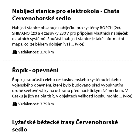
Nabíjecí stanice pro elektrokola - Chata
Červenohorské sedlo
Nabíjecí stanice obsahuje nabíječku pro systémy BOSCH (2x),
SHIMANO (2x) a 4 zásuvky 230 V pro připojení vlastních nabíječek
ostatních systémů. Součástí nabíjecí stanice je také informační
mapa, co lze během dobíjení vaš
... (
více
)
Vzdálenost: 3.76 km
Řopík - opevnění
Řopík je součástí celého československého systému lehkého
vojenského opevnění, které bylo budováno před vypuknutím
druhé světové války na ochranu před nacistickým Německem. V
Česku je jich na pět tisíc, v objektech velikosti řopíku mohlo
... (
více
)
Vzdálenost: 3.79 km
Lyžařské běžecké trasy Červenohorské
sedlo