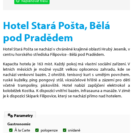
Naplánovat trasu
Hotel Stará Pošta, Bělá
pod Pradědem
Hotel Stará Pošta se nachází v chráněné krajinné oblasti Hrubý Jeseník, v
centru horského střediska Filipovice - Bělá pod Pradědem.
Kapacita hotelu je 163 míst. Každý pokoj má vlastní sociální zařízení. V
letních měsících je možné využít velkou oplocenou zahradu, kde se
nachází venkovní bazén, 2 ohniště, tenisový kurt s umělým povrchem,
ruské kuželky, ping pongový stůl, víceúčelové hřiště a zázemí pro děti
včetně trampolíny, pískoviště. Hotel nabízí zapůjčení elektrokol a
koloběžek Kostka. K dispozici vnitřní bazén, infrasauna a masáže. V zimě
je k dispozici Skipark Filipovice, který se nachází přímo nad hotelem.
Parametry
Gastronomie
À la Carte
polopenze
snídaně