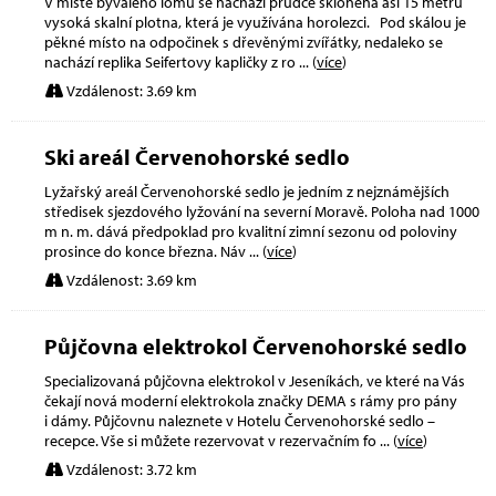
V místě bývalého lomu se nachází prudce skloněná asi 15 metrů
vysoká skalní plotna, která je využívána horolezci. Pod skálou je
pěkné místo na odpočinek s dřevěnými zvířátky, nedaleko se
nachází replika Seifertovy kapličky z ro
... (
více
)
Vzdálenost: 3.69 km
Ski areál Červenohorské sedlo
Lyžařský areál Červenohorské sedlo je jedním z nejznámějších
středisek sjezdového lyžování na severní Moravě. Poloha nad 1000
m n. m. dává předpoklad pro kvalitní zimní sezonu od poloviny
prosince do konce března. Náv
... (
více
)
Vzdálenost: 3.69 km
Půjčovna elektrokol Červenohorské sedlo
Specializovaná půjčovna elektrokol v Jeseníkách, ve které na Vás
čekají nová moderní elektrokola značky DEMA s rámy pro pány
i dámy. Půjčovnu naleznete v Hotelu Červenohorské sedlo –
recepce. Vše si můžete rezervovat v rezervačním fo
... (
více
)
Vzdálenost: 3.72 km