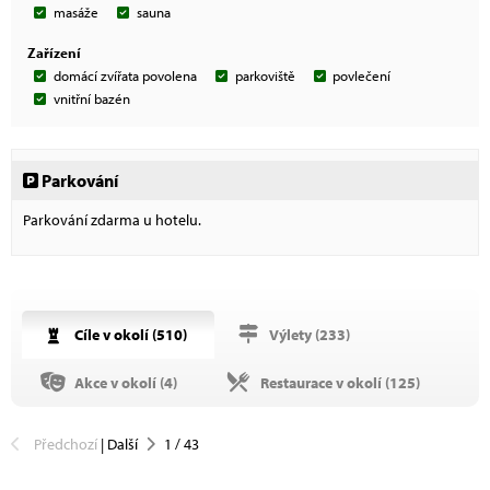
masáže
sauna
Zařízení
domácí zvířata povolena
parkoviště
povlečení
vnitřní bazén
Parkování
Parkování zdarma u hotelu.
Cíle v okolí (
510
)
Výlety (
233
)
Akce v okolí (
4
)
Restaurace v okolí (
125
)
Předchozí
|
Další
1
/
43