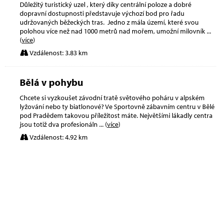
Důležitý turistický uzel , který díky centrální poloze a dobré
dopravní dostupnosti představuje výchozí bod pro řadu
udržovaných běžeckých tras. Jedno z mála území, které svou
polohou více než nad 1000 metrů nad mořem, umožní milovník
...
(
více
)
Vzdálenost: 3.83 km
Bělá v pohybu
Chcete si vyzkoušet závodní tratě světového poháru v alpském
lyžování nebo ty biatlonové? Ve Sportovně zábavním centru v Bělé
pod Pradědem takovou příležitost máte. Největšími lákadly centra
jsou totiž dva profesionáln
... (
více
)
Vzdálenost: 4.92 km