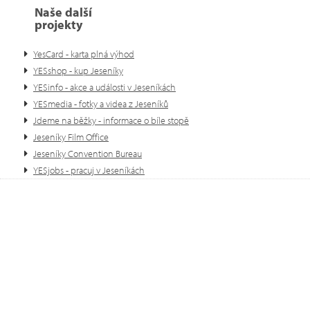
Naše další
projekty
YesCard - karta plná výhod
YESshop - kup Jeseníky
YESinfo - akce a události v Jeseníkách
YESmedia - fotky a videa z Jeseníků
Jdeme na běžky - informace o bíle stopě
Jeseníky Film Office
Jeseníky Convention Bureau
YESjobs - pracuj v Jeseníkách