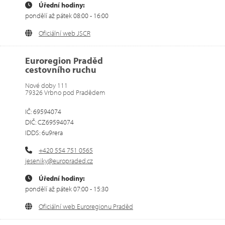
Úřední hodiny:
pondělí až pátek 08:00 - 16:00
Oficiální web JSCR
Euroregion Praděd
cestovního ruchu
Nové doby 111
79326 Vrbno pod Pradědem
IČ: 69594074
DIČ: CZ69594074
IDDS: 6u9rera
+420 554 751 0565
jeseniky@europraded.cz
Úřední hodiny:
pondělí až pátek 07:00 - 15:30
Oficiální web Euroregionu Praděd