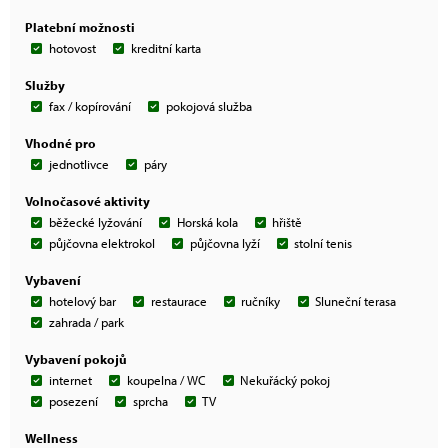
Platební možnosti
hotovost
kreditní karta
Služby
fax / kopírování
pokojová služba
Vhodné pro
jednotlivce
páry
Volnočasové aktivity
běžecké lyžování
Horská kola
hřiště
půjčovna elektrokol
půjčovna lyží
stolní tenis
Vybavení
hotelový bar
restaurace
ručníky
Sluneční terasa
zahrada / park
Vybavení pokojů
internet
koupelna / WC
Nekuřácký pokoj
posezení
sprcha
TV
Wellness