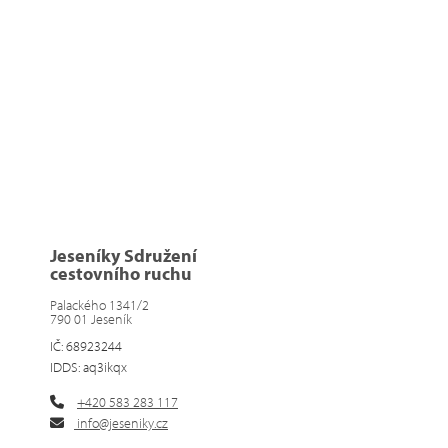
Jeseníky Sdružení
cestovního ruchu
Palackého 1341/2
790 01 Jeseník
IČ: 68923244
IDDS: aq3ikqx
+420 583 283 117
info@jeseniky.cz