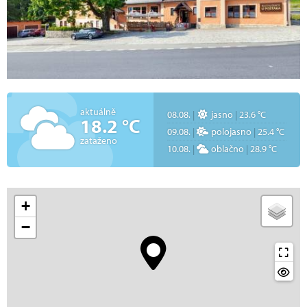
aktuálně
08.08.
|
jasno
|
23.6 °C
18.2 °C
09.08.
|
polojasno
|
25.4 °C
zataženo
10.08.
|
oblačno
|
28.9 °C
+
−