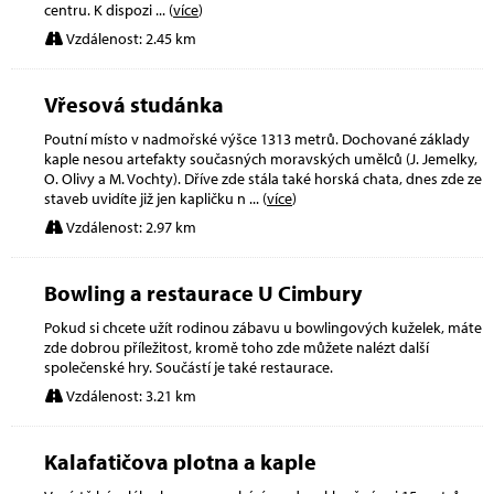
centru. K dispozi
... (
více
)
Vzdálenost: 2.45 km
Vřesová studánka
Poutní místo v nadmořské výšce 1313 metrů. Dochované základy
kaple nesou artefakty současných moravských umělců (J. Jemelky,
O. Olivy a M. Vochty). Dříve zde stála také horská chata, dnes zde ze
staveb uvidíte již jen kapličku n
... (
více
)
Vzdálenost: 2.97 km
Bowling a restaurace U Cimbury
Pokud si chcete užít rodinou zábavu u bowlingových kuželek, máte
zde dobrou příležitost, kromě toho zde můžete nalézt další
společenské hry. Součástí je také restaurace.
Vzdálenost: 3.21 km
Kalafatičova plotna a kaple