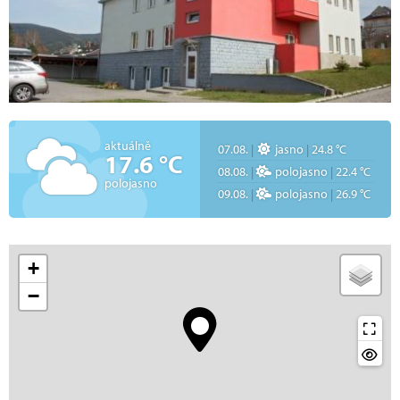
aktuálně
07.08.
|
jasno
|
24.8 °C
17.6 °C
08.08.
|
polojasno
|
22.4 °C
polojasno
09.08.
|
polojasno
|
26.9 °C
+
−