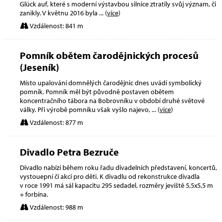
Glück auf, které s moderní výstavbou silnice ztratily svůj význam, či
zanikly. V květnu 2016 byla
... (
více
)
Vzdálenost: 841 m
Pomník obětem čarodějnických procesů
(Jeseník)
Místo upalování domnělých čarodějnic dnes uvádí symbolický
pomník. Pomník měl být původně postaven obětem
koncentračního tábora na Bobrovníku v období druhé světové
války. Při výrobě pomníku však vyšlo najevo,
... (
více
)
Vzdálenost: 877 m
Divadlo Petra Bezruče
Divadlo nabízí během roku řadu divadelních představení, koncertů,
vystouepní či akcí pro děti. K divadlu od rekonstrukce divadla
v roce 1991 má sál kapacitu 295 sedadel, rozměry jeviště 5,5x5,5 m
+ forbína.
Vzdálenost: 988 m