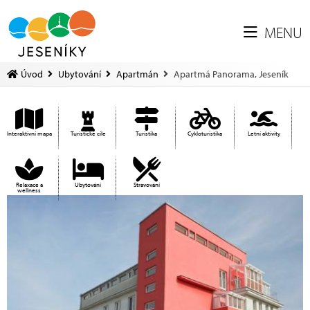
MENU
Úvod
Ubytování
Apartmán
Apartmá Panorama, Jeseník
Interaktivní mapa
Turistické cíle
Turistika
Cykloturistika
Letní aktivity
Relaxace a
Ubytování
Stravování
wellness