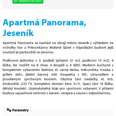
Naplánovat trasu
Apartmá Panorama,
Jeseník
Apartmá Panorama se nachází na okraji města Jeseník s výhledem na
vrcholky hor a Priessnitzovy léčebné lázně v třípodlažní budově jejíž
součástí je parkoviště se závorou.
Podkrovní jednotka v 3. podlaží (přízemí 31 m2, podkroví 15 m2). 4
lůžka, lze rozšířit na 8 (max. 4 dospělí a 4 děti). Moderní kuchyně s
kompletním vybavením (lednice, el. varná deska, mikrovlnka, trouba s
grilem atd.), jídelní barový stůl. Koupelna s WC, umyvadlem a
proskleným sprchovým koutem. Obytná část (sedačky, el. krb,
širokoúhlá LCD TV, kompletní domácí kino 5+1). Spací část (4 lůžka,
dětský koutek). Uzamykatelná kóje pro sportovní vybavení. V přízemí
budovy squashové centrum s barem, recepce a sauna s odpočívárnou.
Parametry