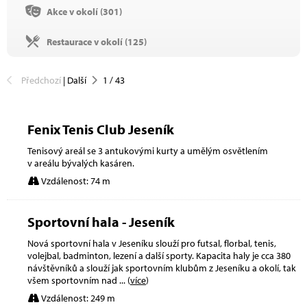
Akce v okolí (
301
)
Restaurace v okolí (
125
)
Předchozí
|
Další
1
/
43
Fenix Tenis Club Jeseník
Tenisový areál se 3 antukovými kurty a umělým osvětlením
v areálu bývalých kasáren.
Vzdálenost: 74 m
Sportovní hala - Jeseník
Nová sportovní hala v Jeseníku slouží pro futsal, florbal, tenis,
volejbal, badminton, lezení a další sporty. Kapacita haly je cca 380
návštěvníků a slouží jak sportovním klubům z Jeseníku a okolí, tak
všem sportovním nad
... (
více
)
Vzdálenost: 249 m