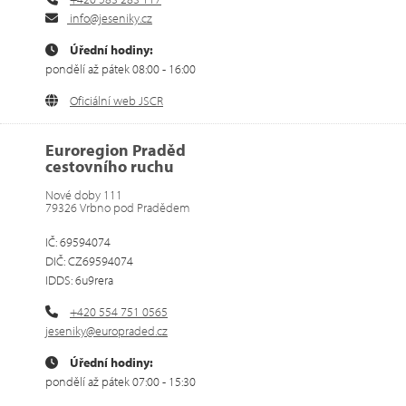
info@jeseniky.cz
Úřední hodiny:
pondělí až pátek 08:00 - 16:00
Oficiální web JSCR
Euroregion Praděd
cestovního ruchu
Nové doby 111
79326 Vrbno pod Pradědem
IČ: 69594074
DIČ: CZ69594074
IDDS: 6u9rera
+420 554 751 0565
jeseniky@europraded.cz
Úřední hodiny:
pondělí až pátek 07:00 - 15:30