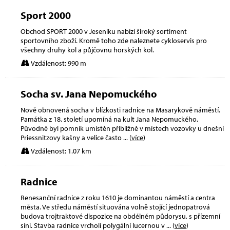
Sport 2000
Obchod SPORT 2000 v Jeseníku nabízí široký sortiment
sportovního zboží. Kromě toho zde naleznete cykloservis pro
všechny druhy kol a půjčovnu horských kol.
Vzdálenost: 990 m
Socha sv. Jana Nepomuckého
Nově obnovená socha v blízkosti radnice na Masarykově náměstí.
Památka z 18. století upomíná na kult Jana Nepomuckého.
Původně byl pomník umístěn přibližně v místech vozovky u dnešní
Priessnitzovy kašny a velice často
... (
více
)
Vzdálenost: 1.07 km
Radnice
Renesanční radnice z roku 1610 je dominantou náměstí a centra
města. Ve středu náměstí situována volně stojící jednopatrová
budova trojtraktové dispozice na obdélném půdorysu, s přízemní
síni. Stavba radnice vrcholí polygální lucernou v
... (
více
)