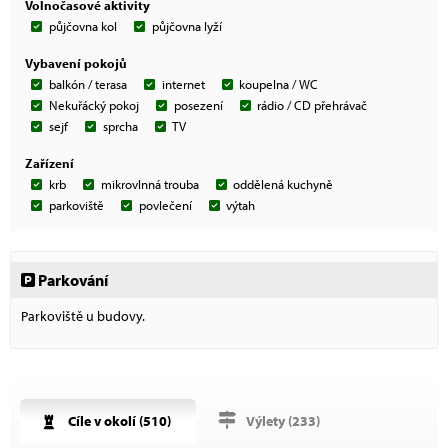
Volnočasové aktivity
půjčovna kol
půjčovna lyží
Vybavení pokojů
balkón / terasa
internet
koupelna / WC
Nekuřácký pokoj
posezení
rádio / CD přehrávač
sejf
sprcha
TV
Zařízení
krb
mikrovlnná trouba
oddělená kuchyně
parkoviště
povlečení
výtah
Parkování
Parkoviště u budovy.
Cíle v okolí (
510
)
Výlety (
233
)