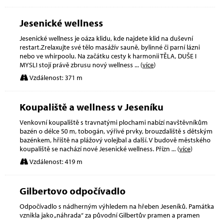
Jesenické wellness
Jesenické wellness je oáza klidu, kde najdete klid na duševní
restart.Zrelaxujte své tělo masážív sauně, bylinné či parní lázni
nebo ve whirpoolu. Na začátku cesty k harmonii TĚLA, DUŠE I
MYSLI stojí právě zbrusu nový wellness
... (
více
)
Vzdálenost: 371 m
Koupaliště a wellness v Jeseníku
Venkovní koupaliště s travnatými plochami nabízí navštěvníkům
bazén o délce 50 m, tobogán, výřivé prvky, brouzdaliště s dětským
bazénkem, hřiště na plážový volejbal a další. V budově městského
koupaliště se nachází nové Jesenické wellness. Přízn
... (
více
)
Vzdálenost: 419 m
Gilbertovo odpočívadlo
Odpočívadlo s nádherným výhledem na hřeben Jeseníků. Památka
vznikla jako „náhrada“ za původní Gilbertův pramen a pramen