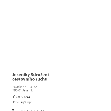
Jeseníky Sdružení
cestovního ruchu
Palackého 1341/2
790 01 Jeseník
IČ: 68923244
IDDS: aq3ikqx
+420 583 283 117