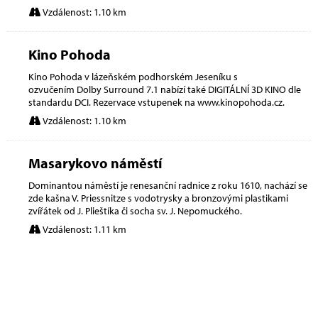
Vzdálenost: 1.10 km
Kino Pohoda
Kino Pohoda v lázeňském podhorském Jeseníku s
ozvučením Dolby Surround 7.1 nabízí také DIGITÁLNÍ 3D KINO dle
standardu DCI. Rezervace vstupenek na www.kinopohoda.cz.
Vzdálenost: 1.10 km
Masarykovo náměstí
Dominantou náměstí je renesanční radnice z roku 1610, nachází se
zde kašna V. Priessnitze s vodotrysky a bronzovými plastikami
zvířátek od J. Plieštíka či socha sv. J. Nepomuckého.
Vzdálenost: 1.11 km