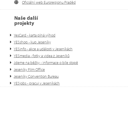
Oficiální web Euroregionu Praděd
Naše další
projekty
YesCard - karta plná výhod
YESshop - kup Jeseníky
YESinfo - akce a události v Jeseníkách
YESmedia - fotky a videa z Jeseníků
Jdeme na běžky - informace o bíle stopě
Jeseníky Film Office
Jeseníky Convention Bureau
YESjobs - pracuj v Jeseníkách