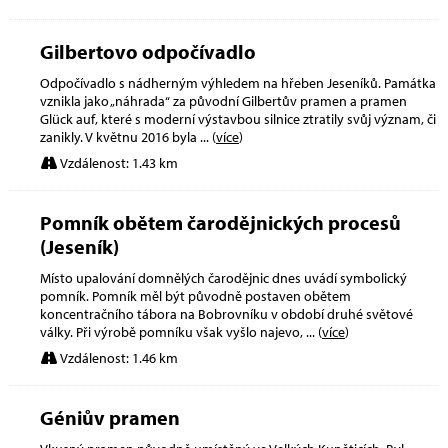
Gilbertovo odpočívadlo
Odpočívadlo s nádherným výhledem na hřeben Jeseníků. Památka
vznikla jako „náhrada“ za původní Gilbertův pramen a pramen
Glück auf, které s moderní výstavbou silnice ztratily svůj význam, či
zanikly. V květnu 2016 byla
... (
více
)
Vzdálenost: 1.43 km
Pomník obětem čarodějnických procesů
(Jeseník)
Místo upalování domnělých čarodějnic dnes uvádí symbolický
pomník. Pomník měl být původně postaven obětem
koncentračního tábora na Bobrovníku v období druhé světové
války. Při výrobě pomníku však vyšlo najevo,
... (
více
)
Vzdálenost: 1.46 km
Géniův pramen