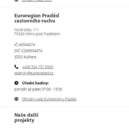
Euroregion Praděd
cestovního ruchu
Nové doby 111
79326 Vrbno pod Pradědem
IČ: 69594074
DIČ: CZ69594074
IDDS: 6u9rera
+420 554 751 0565
jeseniky@europraded.cz
Úřední hodiny:
pondělí až pátek 07:00 - 15:30
Oficiální web Euroregionu Praděd
Naše další
projekty