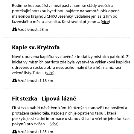
Rodinné hospodářství mezi pastvinami se stády oveček a
protékající horskou bystřinou najdete na samotě, obklopené
malebnou krajinou CHKO Jeseníky, vzdálené jen asi 2 km od
lázeňského města Jeseníku. Ke strávení příjemn
... (
více
)
Vzdálenost: 58 m
Kaple sv. Kryštofa
Nově upravená kaplička vystavěná z iniciativy místních patriotů. Z
iniciativy místních patriotů zde byla vystavěna výklenková kaplička
s dřevěnou soškou obra nesoucího malé dítě a hůl, na níž raší
zelené listy. Tuto
... (
více
)
Vzdálenost: 1.18 km
Fit stezka - Lipová-lázně
Fit stezka nabízí návštěvníkům 10 různých stanovišť na posílení a
protažení celého těla. Každé z nich je opatřeno tabulí, která
poskytuje základní informace o stanovišti, a to včetně jeho funkce,
pokynů pro cvičen
... (
více
)
Vzdálenost: 1.35 km