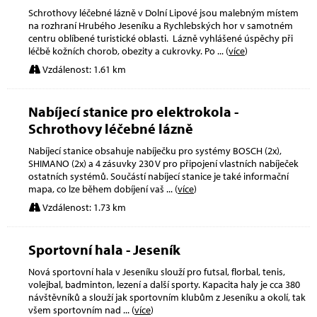
Schrothovy léčebné lázně v Dolní Lipové jsou malebným místem
na rozhraní Hrubého Jeseníku a Rychlebských hor v samotném
centru oblíbené turistické oblasti. Lázně vyhlášené úspěchy při
léčbě kožních chorob, obezity a cukrovky. Po
... (
více
)
Vzdálenost: 1.61 km
Nabíjecí stanice pro elektrokola -
Schrothovy léčebné lázně
Nabíjecí stanice obsahuje nabíječku pro systémy BOSCH (2x),
SHIMANO (2x) a 4 zásuvky 230 V pro připojení vlastních nabíječek
ostatních systémů. Součástí nabíjecí stanice je také informační
mapa, co lze během dobíjení vaš
... (
více
)
Vzdálenost: 1.73 km
Sportovní hala - Jeseník
Nová sportovní hala v Jeseníku slouží pro futsal, florbal, tenis,
volejbal, badminton, lezení a další sporty. Kapacita haly je cca 380
návštěvníků a slouží jak sportovním klubům z Jeseníku a okolí, tak
všem sportovním nad
... (
více
)