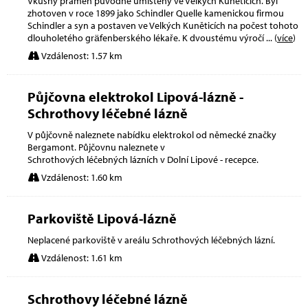
Vkusný pramen původně umístěný ve Velkých Kuněticích. Byl
zhotoven v roce 1899 jako Schindler Quelle kamenickou firmou
Schindler a syn a postaven ve Velkých Kuněticích na počest tohoto
dlouholetého gräfenberského lékaře. K dvoustému výročí
... (
více
)
Vzdálenost: 1.57 km
Půjčovna elektrokol Lipová-lázně -
Schrothovy léčebné lázně
V půjčovně naleznete nabídku elektrokol od německé značky
Bergamont. Půjčovnu naleznete v
Schrothových léčebných lázních v Dolní Lipové - recepce.
Vzdálenost: 1.60 km
Parkoviště Lipová-lázně
Neplacené parkoviště v areálu Schrothových léčebných lázní.
Vzdálenost: 1.61 km
Schrothovy léčebné lázně