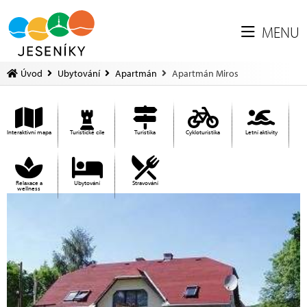
MENU
Úvod
Ubytování
Apartmán
Apartmán Miros
Interaktivní mapa
Turistické cíle
Turistika
Cykloturistika
Letní aktivity
Relaxace a
Ubytování
Stravování
wellness