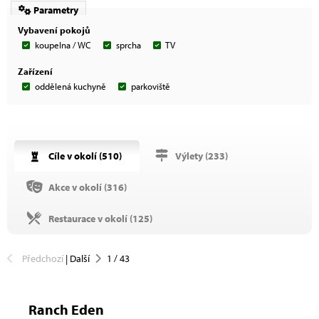
Parametry
Vybavení pokojů
koupelna / WC
sprcha
TV
Zařízení
oddělená kuchyně
parkoviště
Cíle v okolí (
510
)
Výlety (
233
)
Akce v okolí (
316
)
Restaurace v okolí (
125
)
Předchozí
|
Další
1
/
43
Ranch Eden