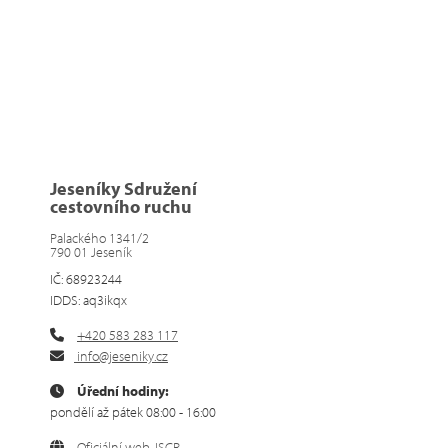
Jeseníky Sdružení
cestovního ruchu
Palackého 1341/2
790 01 Jeseník
IČ: 68923244
IDDS: aq3ikqx
+420 583 283 117
info@jeseniky.cz
Úřední hodiny:
pondělí až pátek 08:00 - 16:00
Oficiální web JSCR