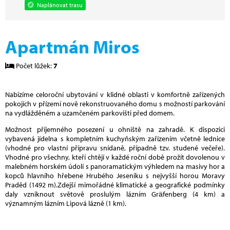
Naplánovat trasu
Apartmán Miros
Počet lůžek:
7
Nabízíme celoroční ubytování v klidné oblasti v komfortně zařízených
pokojích v přízemí nově rekonstruovaného domu s možností parkování
na vydlážděném a uzamčeném parkovišti před domem.
Možnost příjemného posezení u ohniště na zahradě. K dispozici
vybavená jídelna s kompletním kuchyňským zařízením včetně lednice
(vhodné pro vlastní přípravu snídaně, případně tzv. studené večeře).
Vhodné pro všechny, kteří chtějí v každé roční době prožít dovolenou v
malebném horském údolí s panoramatickým výhledem na masivy hor a
kopců hlavního hřebene Hrubého Jeseníku s nejvyšší horou Moravy
Praděd (1492 m).Zdejší mimořádné klimatické a geografické podmínky
daly vzniknout světově proslulým lázním Gräfenberg (4 km) a
významným lázním Lipová lázně (1 km).