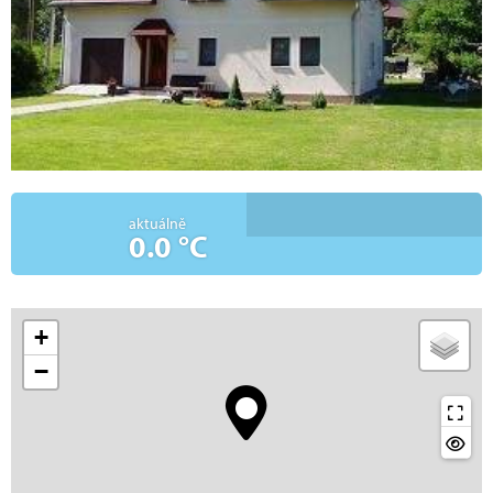
aktuálně
0.0 °C
+
−