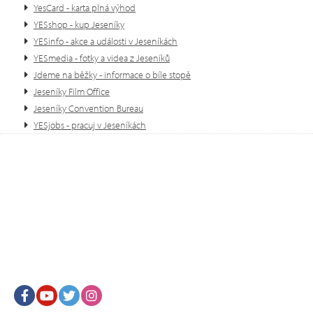
YesCard - karta plná výhod
YESshop - kup Jeseníky
YESinfo - akce a události v Jeseníkách
YESmedia - fotky a videa z Jeseníků
Jdeme na běžky - informace o bíle stopě
Jeseníky Film Office
Jeseníky Convention Bureau
YESjobs - pracuj v Jeseníkách
Facebook
Youtube
Twitter
Instagram