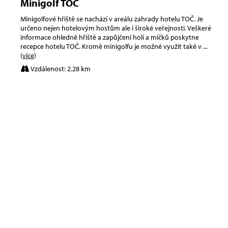
Minigolf TOČ
Minigolfové hřiště se nachází v areálu zahrady hotelu TOČ. Je
určeno nejen hotelovým hostům ale i široké veřejnosti. Veškeré
informace ohledně hřiště a zapůjčení holí a míčků poskytne
recepce hotelu TOČ. Kromě minigolfu je možné využít také v
...
(
více
)
Vzdálenost: 2.28 km