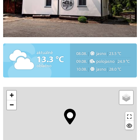
aktuálně
08.08.
|
jasno
|
23.5 °C
13.3 °C
09.08.
|
polojasno
|
24.9 °C
oblačno
10.08.
|
jasno
|
28.0 °C
+
−