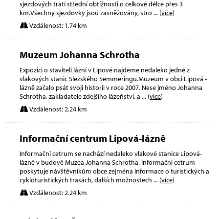
sjezdových tratí střední obtížnosti o celkové délce přes 3
km.Všechny sjezdovky jsou zasněžovány, stro
... (
více
)
Vzdálenost: 1.74 km
Muzeum Johanna Schrotha
Expozici o staviteli lázní v Lipové najdeme nedaleko jedné z
vlakových stanic Slezského Semmeringu.Muzeum v obci Lipová -
lázně začalo psát svoji historii v roce 2007. Nese jméno Johanna
Schrotha, zakladatele zdejšího lázeňství, a
... (
více
)
Vzdálenost: 2.24 km
Informační centrum Lipová-lázně
Informační cetrum se nachází nedaleko vlakové stanice Lipová-
lázně v budově Muzea Johanna Schrotha. Informační cetrum
poskytuje návštěvníkům obce zejména informace o turistických a
cykloturistických trasách, dalších možnostech
... (
více
)
Vzdálenost: 2.24 km