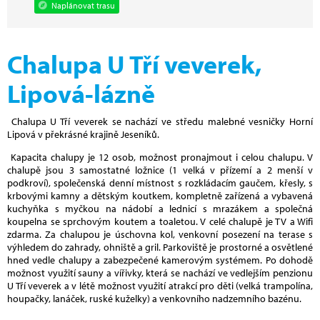
Naplánovat trasu
Chalupa U Tří veverek,
Lipová-lázně
Chalupa U Tří veverek se nachází ve středu malebné vesničky Horní
Lipová v překrásné krajině Jeseníků.
Kapacita chalupy je 12 osob, možnost pronajmout i celou chalupu. V
chalupě jsou 3 samostatné ložnice (1 velká v přízemí a 2 menší v
podkroví), společenská denní místnost s rozkládacím gaučem, křesly, s
krbovými kamny a dětským koutkem, kompletně zařízená a vybavená
kuchyňka s myčkou na nádobí a lednicí s mrazákem a společná
koupelna se sprchovým koutem a toaletou. V celé chalupě je TV a Wifi
zdarma. Za chalupou je úschovna kol, venkovní posezení na terase s
výhledem do zahrady, ohniště a gril. Parkoviště je prostorné a osvětlené
hned vedle chalupy a zabezpečené kamerovým systémem. Po dohodě
možnost využití sauny a vířivky, která se nachází ve vedlejším penzionu
U Tří veverek a v létě možnost využití atrakcí pro děti (velká trampolína,
houpačky, lanáček, ruské kuželky) a venkovního nadzemního bazénu.