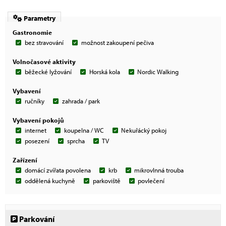
Parametry
Gastronomie
bez stravování
možnost zakoupení pečiva
Volnočasové aktivity
běžecké lyžování
Horská kola
Nordic Walking
Vybavení
ručníky
zahrada / park
Vybavení pokojů
internet
koupelna / WC
Nekuřácký pokoj
posezení
sprcha
TV
Zařízení
domácí zvířata povolena
krb
mikrovlnná trouba
oddělená kuchyně
parkoviště
povlečení
Parkování