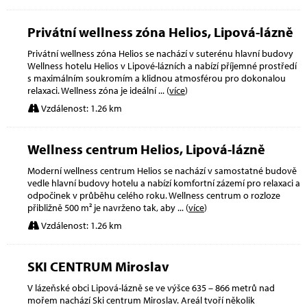
Privátní wellness zóna Helios, Lipová-lázně
Privátní wellness zóna Helios se nachází v suterénu hlavní budovy
Wellness hotelu Helios v Lipové-lázních a nabízí příjemné prostředí
s maximálním soukromím a klidnou atmosférou pro dokonalou
relaxaci. Wellness zóna je ideální
... (
více
)
Vzdálenost: 1.26 km
Wellness centrum Helios, Lipová-lázně
Moderní wellness centrum Helios se nachází v samostatné budově
vedle hlavní budovy hotelu a nabízí komfortní zázemí pro relaxaci a
odpočinek v průběhu celého roku. Wellness centrum o rozloze
přibližně 500 m² je navrženo tak, aby
... (
více
)
Vzdálenost: 1.26 km
SKI CENTRUM Miroslav
V lázeňské obci Lipová-lázně se ve výšce 635 – 866 metrů nad
mořem nachází Ski centrum Miroslav. Areál tvoří několik