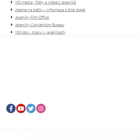
YESmedia - fotky a videa z Jeseníků
Jdeme na běžky - informace o bíle stopě
Jeseníky Film Office
Jeseníky Convention Bureau
YESjobs - pracuj v Jeseníkách
Facebook
Youtube
Twitter
Instagram