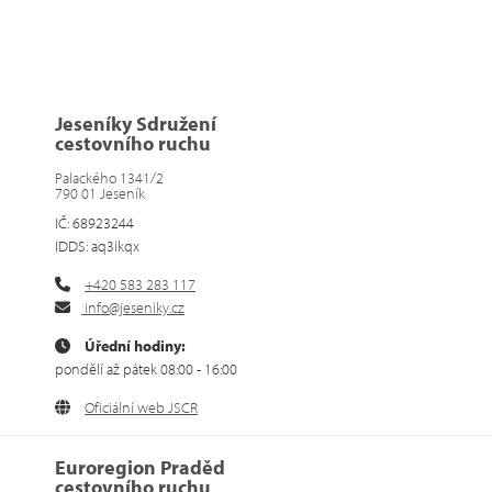
Jeseníky Sdružení
cestovního ruchu
Palackého 1341/2
790 01 Jeseník
IČ: 68923244
IDDS: aq3ikqx
+420 583 283 117
info@jeseniky.cz
Úřední hodiny:
pondělí až pátek 08:00 - 16:00
Oficiální web JSCR
Euroregion Praděd
cestovního ruchu