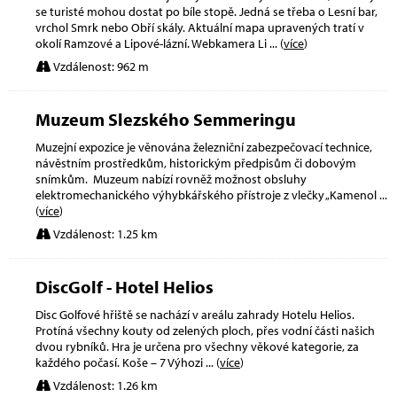
se turisté mohou dostat po bíle stopě. Jedná se třeba o Lesní bar,
vrchol Smrk nebo Obří skály. Aktuální mapa upravených tratí v
okolí Ramzové a Lipové-lázní. Webkamera Li
... (
více
)
Vzdálenost: 962 m
Muzeum Slezského Semmeringu
Muzejní expozice je věnována železniční zabezpečovací technice,
návěstním prostředkům, historickým předpisům či dobovým
snímkům. Muzeum nabízí rovněž možnost obsluhy
elektromechanického výhybkářského přístroje z vlečky „Kamenol
...
(
více
)
Vzdálenost: 1.25 km
DiscGolf - Hotel Helios
Disc Golfové hřiště se nachází v areálu zahrady Hotelu Helios.
Protíná všechny kouty od zelených ploch, přes vodní části našich
dvou rybníků. Hra je určena pro všechny věkové kategorie, za
každého počasí. Koše – 7 Výhozi
... (
více
)
Vzdálenost: 1.26 km