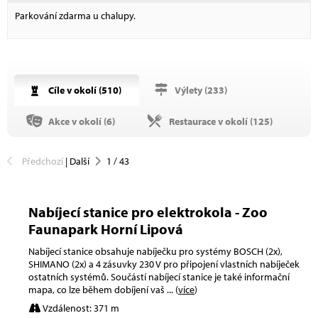
Parkování zdarma u chalupy.
Cíle v okolí (
510
)
Výlety (
233
)
Akce v okolí (
6
)
Restaurace v okolí (
125
)
Předchozí
|
Další
1
/
43
Nabíjecí stanice pro elektrokola - Zoo
Faunapark Horní Lipová
Nabíjecí stanice obsahuje nabíječku pro systémy BOSCH (2x),
SHIMANO (2x) a 4 zásuvky 230 V pro připojení vlastních nabíječek
ostatních systémů. Součástí nabíjecí stanice je také informační
mapa, co lze během dobíjení vaš
... (
více
)
Vzdálenost: 371 m