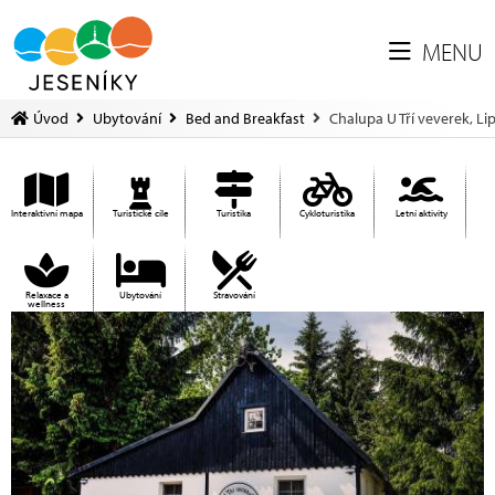
MENU
Úvod
Ubytování
Bed and Breakfast
Chalupa U Tří veverek, Li
Interaktivní mapa
Turistické cíle
Turistika
Cykloturistika
Letní aktivity
Relaxace a
Ubytování
Stravování
wellness