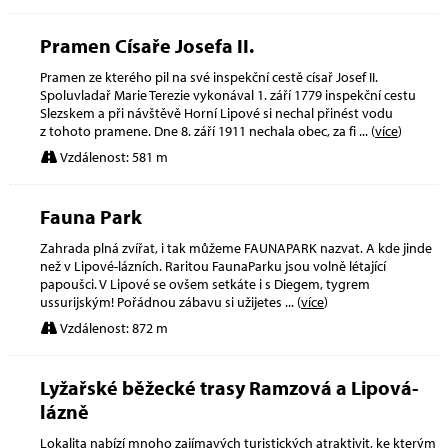
Pramen Císaře Josefa II.
Pramen ze kterého pil na své inspekční cestě císař Josef II.
Spoluvladař Marie Terezie vykonával 1. září 1779 inspekční cestu
Slezskem a při návštěvě Horní Lipové si nechal přinést vodu
z tohoto pramene. Dne 8. září 1911 nechala obec, za fi
... (
více
)
Vzdálenost: 581 m
Fauna Park
Zahrada plná zvířat, i tak můžeme FAUNAPARK nazvat. A kde jinde
než v Lipové-lázních. Raritou FaunaParku jsou volně létající
papoušci. V Lipové se ovšem setkáte i s Diegem, tygrem
ussurijským! Pořádnou zábavu si užijetes
... (
více
)
Vzdálenost: 872 m
Lyžařské běžecké trasy Ramzová a Lipová-
lázně
Lokalita nabízí mnoho zajímavých turistických atraktivit, ke kterým