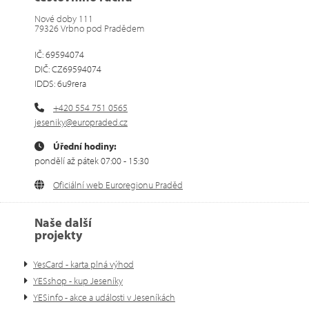
Nové doby 111
79326 Vrbno pod Pradědem
IČ: 69594074
DIČ: CZ69594074
IDDS: 6u9rera
+420 554 751 0565
jeseniky@europraded.cz
Úřední hodiny:
pondělí až pátek 07:00 - 15:30
Oficiální web Euroregionu Praděd
Naše další
projekty
YesCard - karta plná výhod
YESshop - kup Jeseníky
YESinfo - akce a události v Jeseníkách