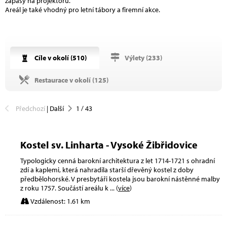
zápasy na projektoru.
Areál je také vhodný pro letní tábory a firemní akce.
Cíle v okolí (
510
)
Výlety (
233
)
Restaurace v okolí (
125
)
Předchozí
|
Další
1
/
43
Kostel sv. Linharta - Vysoké Žibřidovice
Typologicky cenná barokní architektura z let 1714-1721 s ohradní
zdí a kaplemi, která nahradila starší dřevěný kostel z doby
předbělohorské. V presbytáři kostela jsou barokní nástěnné malby
z roku 1757. Součástí areálu k
... (
více
)
Vzdálenost: 1.61 km