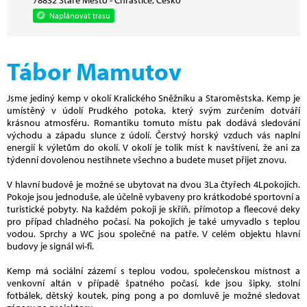
Naplánovat trasu
Tábor Mamutov
Jsme jediný kemp v okolí Kralického Sněžníku a Staroměstska. Kemp je
umístěný v údolí Prudkého potoka, který svým zurčením dotváří
krásnou atmosféru. Romantiku tomuto místu pak dodává sledování
východu a západu slunce z údolí. Čerstvý horský vzduch vás naplní
energií k výletům do okolí. V okolí je tolik míst k navštívení, že ani za
týdenní dovolenou nestihnete všechno a budete muset přijet znovu.
V hlavní budově je možné se ubytovat na dvou 3La čtyřech 4Lpokojích.
Pokoje jsou jednoduše, ale účelně vybaveny pro krátkodobé sportovní a
turistické pobyty. Na každém pokoji je skříň, přímotop a fleecové deky
pro případ chladného počasí. Na pokojích je také umyvadlo s teplou
vodou. Sprchy a WC jsou společné na patře. V celém objektu hlavní
budovy je signál wi-fi.
Kemp má sociální zázemí s teplou vodou, společenskou místnost a
venkovní altán v případě špatného počasí, kde jsou šipky, stolní
fotbálek, dětský koutek, ping pong a po domluvě je možné sledovat