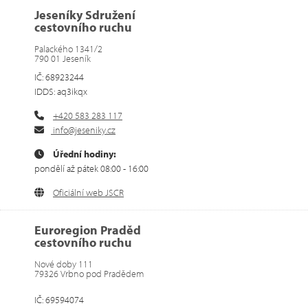
Jeseníky Sdružení
cestovního ruchu
Palackého 1341/2
790 01 Jeseník
IČ: 68923244
IDDS: aq3ikqx
+420 583 283 117
info@jeseniky.cz
Úřední hodiny:
pondělí až pátek 08:00 - 16:00
Oficiální web JSCR
Euroregion Praděd
cestovního ruchu
Nové doby 111
79326 Vrbno pod Pradědem
IČ: 69594074