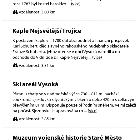
roce 1783 byl kostel barokizo
... (
více
)
Vzdálenost: 3.00 km
Kaple Nejsvětější Trojice
K postavení kaple v r. 1780 dal obci podnět a finanční příspěvek
Karl Schubert, děd slavného rakouského hudebního skladatele
Franze Schuberta, jehož otec se v obci Vysoká narodil a do
odchodu do Vídni zde žil. Kaple Nejsvětěj
... (
více
)
Vzdálenost: 3.31 km
Ski areál Vysoká
Přímo u chaty se v nadmořské výšce 730 – 811 m. nachází
soukromá sjezdovka s lyžařským vlekem o délce 420 m s celkovým
převýšením 81 m. Disponuje pouze přírodním sněhem, velmi záleží
na počasí. Sjezdovka je upravována ro
... (
více
)
Vzdálenost: 3.85 km
Muzeum vojenské historie Staré Město