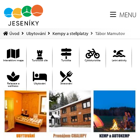
MENU
Úvod
Ubytování
Kempy a stellplatzy
Tábor Mamutov
Interaktivní mapa
Turistické cíle
Turistika
Cykloturistika
Letní aktivity
Relaxace a
Ubytování
Stravování
wellness