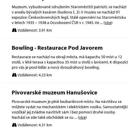
Muzeum, vybudované sdružením Staroměstští patrioti, se nachází
v areálu bývalých kasáren (budova č. 2). V muzeu se nachází tři
expozice: Československých legií, Stálé opevnění na Staroměstsku
v letech 1935 – 1938 a Osvobození ČSR v r. 1945. Ve
... (
více
)
Vzdálenost: 3.91 km
Bowling - Restaurace Pod Javorem
Restaurace se nachází na okraji města, má kapacitu 50 míst u 12
stolů, v létě terasa s kapacitou 35 míst u stolů s lavicemi. K dispozici
pro vás je pool-biliár a nový dvoudráhový bowling.
Vzdálenost: 4.23 km
Pivovarské muzeum Hanušovice
Pivovarské muzeum je plně bezbariérové místo. Na návštěvu se
můžete vydat na mechanickém i elektrickém vozíku. Samostatnější
vozíčkář jej zvládne navštívit sám i bez pomocí druhé osoby.
Nachází se zde také obchůdek se su
... (
více
)
Vzdálenost: 4.31 km