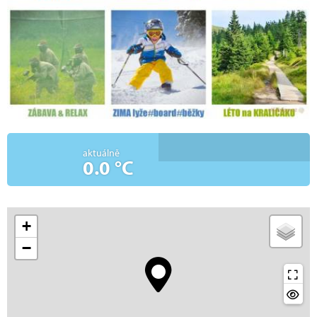
aktuálně
0.0 °C
+
−