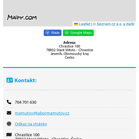
Leaflet
|
© Seznam.cz a.s. a další
Waze
Google Maps
Adresa:
Chrastice 100
78832 Staré Město - Chrastice
Jeseník, Olomoucký kraj
Česko
Kontakt:
704 701 630
mamutov@tabormamutov.cz
Odkaz na stránky
Chrastice 100
78832 Staré Město - Chrastice, Česko