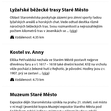
Lyžařské běžecké trasy Staré Město
Oblast Staroměstska poskytuje zázemí pro zimní sporty řadou
lyžařských areálů a horských chat. Vede odtud desítka různě
náročných běžeckých tras. Svou rozmanitostí a nejrozsáhlejším
počtem kilometrů tras v Jeseníkách se
... (
více
)
Vzdálenost: 4.35 km
Kostel sv. Anny
Eliška Petřvaldská nechala ve Starém Městě postavit nejprve
dřevěnou faru a v l. 1617 – 1618 také dnešní kostel. Kříž na vrcholu
věže pochází z železné huti z Rejhotic, je původní. Hodiny jsou z r.
1907, prý se zastavi
... (
více
)
Vzdálenost: 4.73 km
Muzeum Staré Město
Expozice dějin Staroměstska vznikla na prahu 21. století, své místo
v ní mají i jesenické kopce.Muzejní expozice Starého Města pod