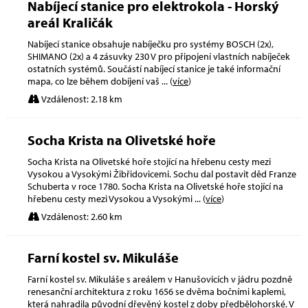
Nabíjecí stanice pro elektrokola - Horský
areál Kraličák
Nabíjecí stanice obsahuje nabíječku pro systémy BOSCH (2x),
SHIMANO (2x) a 4 zásuvky 230 V pro připojení vlastních nabíječek
ostatních systémů. Součástí nabíjecí stanice je také informační
mapa, co lze během dobíjení vaš
... (
více
)
Vzdálenost: 2.18 km
Socha Krista na Olivetské hoře
Socha Krista na Olivetské hoře stojící na hřebenu cesty mezi
Vysokou a Vysokými Žibřidovicemi. Sochu dal postavit děd Franze
Schuberta v roce 1780. Socha Krista na Olivetské hoře stojící na
hřebenu cesty mezi Vysokou a Vysokými
... (
více
)
Vzdálenost: 2.60 km
Farní kostel sv. Mikuláše
Farní kostel sv. Mikuláše s areálem v Hanušovicích v jádru pozdně
renesanční architektura z roku 1656 se dvěma bočními kaplemi,
která nahradila původní dřevěný kostel z doby předbělohorské. V