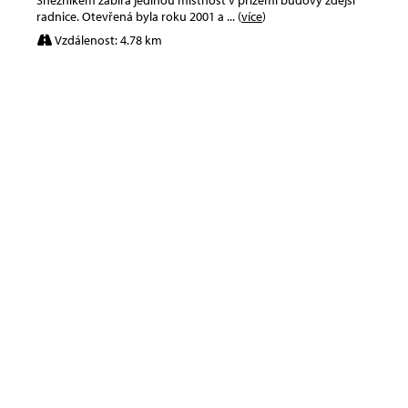
Sněžníkem zabírá jedinou místnost v přízemí budovy zdejší
radnice. Otevřená byla roku 2001 a
... (
více
)
Vzdálenost: 4.78 km