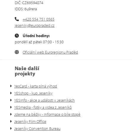
DIČ: CZ69594074
IDDS: 6u9rera
+420 554 751 0565
jeseniky@europraded.cz
Úřední hodiny:
pondělí až pátek 07:00 - 15:30
Oficiální web Euroregionu Praděd
Naše další
projekty
YesCard - karta plná výhod
YESshop - kup Jeseníky
YESinfo - akce a události v Jeseníkách
YESmedia - fotky a videa z Jeseníků
Jdeme na běžky - informace o bíle stopě
Jeseníky Film Office
Jeseníky Convention Bureau