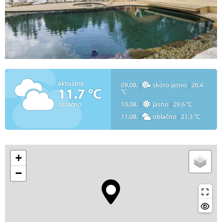
aktuálně
09.08.
|
skoro jasno
|
26.4
11.7 °C
°C
oblačno
10.08.
|
jasno
|
29.6 °C
11.08.
|
oblačno
|
21.3 °C
+
−