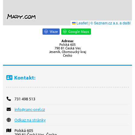
Leaflet
|
© Seznam.cz a.s. a další
Waze
Google Maps
Adresa:
Polská 605
790 81 Česká Ves
Jeseník, Olomoucký kraj
Česko
Kontakt:
731 498 513
info@ranc-orel.cz
Odkaz na stránky
Polská 605
790 81 Česká Ves, Česko