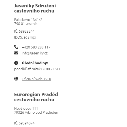
Jeseníky Sdružení
cestovního ruchu
Palackého 1341/2
790 01 Jeseník
IČ: 68923244
IDDS: aq3ikqx
+420 583 283 117
info@jeseniky.cz
Úřední hodiny:
pondělí až pátek 08:00 - 16:00
Oficiální web JSCR
Euroregion Praděd
cestovního ruchu
Nové doby 111
79326 Vrbno pod Pradědem
IČ: 69594074