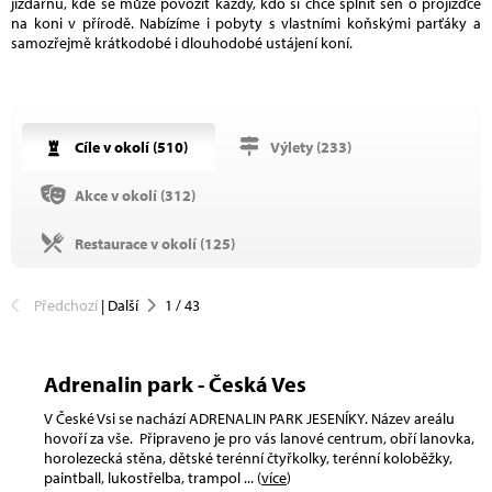
jízdárnu, kde se může povozit každý, kdo si chce splnit sen o projížďce
na koni v přírodě. Nabízíme i pobyty s vlastními koňskými parťáky a
samozřejmě krátkodobé i dlouhodobé ustájení koní.
Cíle v okolí (
510
)
Výlety (
233
)
Akce v okolí (
312
)
Restaurace v okolí (
125
)
Předchozí
|
Další
1
/
43
Adrenalin park - Česká Ves
V České Vsi se nachází ADRENALIN PARK JESENÍKY. Název areálu
hovoří za vše. Připraveno je pro vás lanové centrum, obří lanovka,
horolezecká stěna, dětské terénní čtyřkolky, terénní koloběžky,
paintball, lukostřelba, trampol
... (
více
)