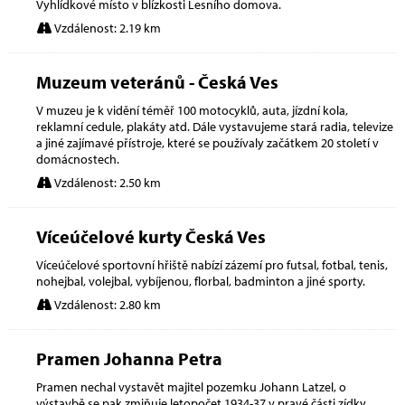
Vyhlídkové místo v blízkosti Lesního domova.
Vzdálenost: 2.19 km
Muzeum veteránů - Česká Ves
V muzeu je k vidění téměř 100 motocyklů, auta, jízdní kola,
reklamní cedule, plakáty atd. Dále vystavujeme stará radia, televize
a jiné zajímavé přístroje, které se používaly začátkem 20 století v
domácnostech.
Vzdálenost: 2.50 km
Víceúčelové kurty Česká Ves
Víceúčelové sportovní hřiště nabízí zázemí pro futsal, fotbal, tenis,
nohejbal, volejbal, vybíjenou, florbal, badminton a jiné sporty.
Vzdálenost: 2.80 km
Pramen Johanna Petra
Pramen nechal vystavět majitel pozemku Johann Latzel, o
výstavbě se pak zmiňuje letopočet 1934-37 v pravé části zídky