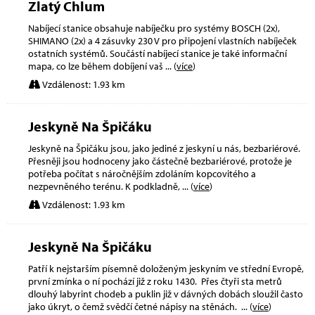
Zlatý Chlum
Nabíjecí stanice obsahuje nabíječku pro systémy BOSCH (2x),
SHIMANO (2x) a 4 zásuvky 230 V pro připojení vlastních nabíječek
ostatních systémů. Součástí nabíjecí stanice je také informační
mapa, co lze během dobíjení vaš
... (
více
)
Vzdálenost: 1.93 km
Jeskyně Na Špičáku
Jeskyně na Špičáku jsou, jako jediné z jeskyní u nás, bezbariérové.
Přesněji jsou hodnoceny jako částečně bezbariérové, protože je
potřeba počítat s náročnějším zdoláním kopcovitého a
nezpevněného terénu. K podkladně,
... (
více
)
Vzdálenost: 1.93 km
Jeskyně Na Špičáku
Patří k nejstarším písemně doloženým jeskyním ve střední Evropě,
první zmínka o ní pochází již z roku 1430. Přes čtyři sta metrů
dlouhý labyrint chodeb a puklin již v dávných dobách sloužil často
jako úkryt, o čemž svědčí četné nápisy na stěnách.
... (
více
)