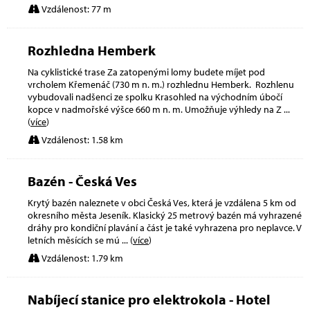
Vzdálenost: 77 m
Rozhledna Hemberk
Na cyklistické trase Za zatopenými lomy budete míjet pod
vrcholem Křemenáč (730 m n. m.) rozhlednu Hemberk. Rozhlenu
vybudovali nadšenci ze spolku Krasohled na východním úbočí
kopce v nadmořské výšce 660 m n. m. Umožňuje výhledy na Z
...
(
více
)
Vzdálenost: 1.58 km
Bazén - Česká Ves
Krytý bazén naleznete v obci Česká Ves, která je vzdálena 5 km od
okresního města Jeseník. Klasický 25 metrový bazén má vyhrazené
dráhy pro kondiční plavání a část je také vyhrazena pro neplavce. V
letních měsících se mú
... (
více
)
Vzdálenost: 1.79 km
Nabíjecí stanice pro elektrokola - Hotel