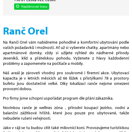
Naplánovat trasu
Ranč Orel
Na Ranči Orel vám nabídneme pohodlné a komfortní ubytování podle
vašich požadavků i možností. Ať už si vyberete chatky, apartmány nebo
apartmánové domky, vždy si užijete výhled do nádherné přírody
Jeseníků, klid a přátelskou pohodu. Vyženete z hlavy každodenní
problémy a zapomenete na počítače a mobily.
Náš areál je zároveň vhodný pro soukromé i firemní akce. Ubytovací
kapacita je v letních měsících až 66 lůžek s přistýlkami 78 a prostory
bufetu jsou dostatečně velké. Díky lokalizaci ranče nejsme omezeni
provozní dobou.
Pro firmy jsme schopni uspořádat program dle přání zákazníka.
Novinkou ranče je wellnes zóna , přírodní koupací jezírko, vodní a
balanční zážitkové hřiště, které jsou pouze pro ubytované, takže
nebudete rušeni veřejností.
Jako v ráji se tu budou cítit také milovníci koní. Provozujeme turistickou