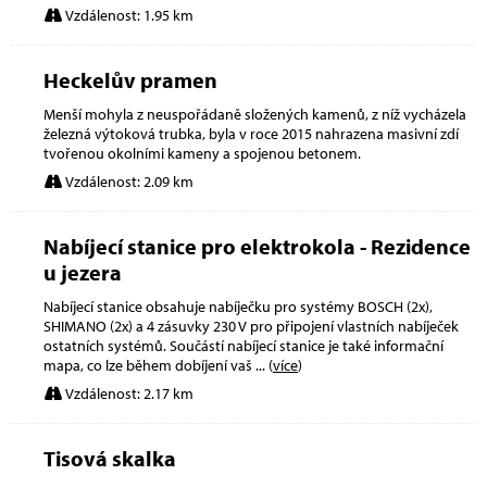
Vzdálenost: 1.95 km
Heckelův pramen
Menší mohyla z neuspořádaně složených kamenů, z níž vycházela
železná výtoková trubka, byla v roce 2015 nahrazena masivní zdí
tvořenou okolními kameny a spojenou betonem.
Vzdálenost: 2.09 km
Nabíjecí stanice pro elektrokola - Rezidence
u jezera
Nabíjecí stanice obsahuje nabíječku pro systémy BOSCH (2x),
SHIMANO (2x) a 4 zásuvky 230 V pro připojení vlastních nabíječek
ostatních systémů. Součástí nabíjecí stanice je také informační
mapa, co lze během dobíjení vaš
... (
více
)
Vzdálenost: 2.17 km
Tisová skalka