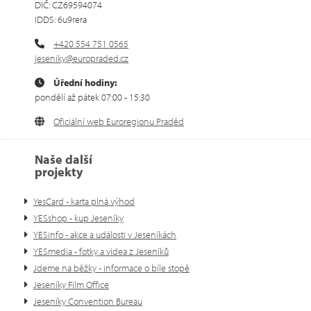
DIČ: CZ69594074
IDDS: 6u9rera
+420 554 751 0565
jeseniky@europraded.cz
Úřední hodiny:
pondělí až pátek 07:00 - 15:30
Oficiální web Euroregionu Praděd
Naše další
projekty
YesCard - karta plná výhod
YESshop - kup Jeseníky
YESinfo - akce a události v Jeseníkách
YESmedia - fotky a videa z Jeseníků
Jdeme na běžky - informace o bíle stopě
Jeseníky Film Office
Jeseníky Convention Bureau