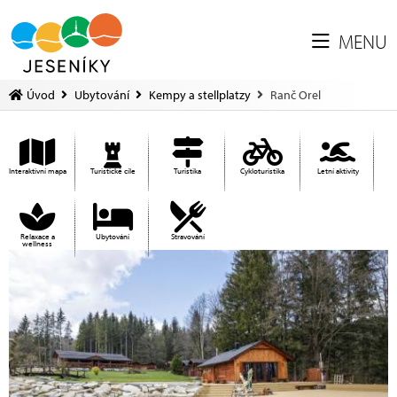
MENU
Úvod
Ubytování
Kempy a stellplatzy
Ranč Orel
Interaktivní mapa
Turistické cíle
Turistika
Cykloturistika
Letní aktivity
Relaxace a
Ubytování
Stravování
wellness