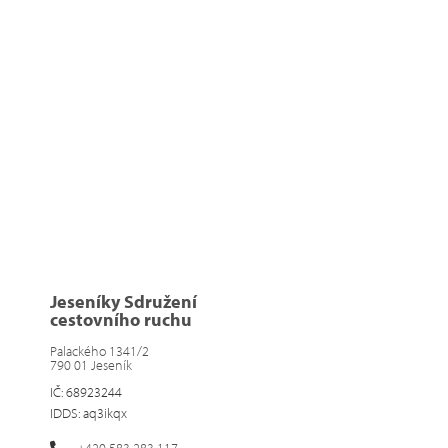
Jeseníky Sdružení
cestovního ruchu
Palackého 1341/2
790 01 Jeseník
IČ: 68923244
IDDS: aq3ikqx
+420 583 283 117