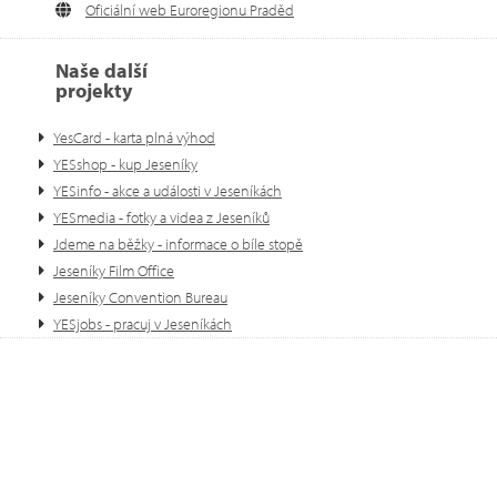
Oficiální web Euroregionu Praděd
Naše další
projekty
YesCard - karta plná výhod
YESshop - kup Jeseníky
YESinfo - akce a události v Jeseníkách
YESmedia - fotky a videa z Jeseníků
Jdeme na běžky - informace o bíle stopě
Jeseníky Film Office
Jeseníky Convention Bureau
YESjobs - pracuj v Jeseníkách