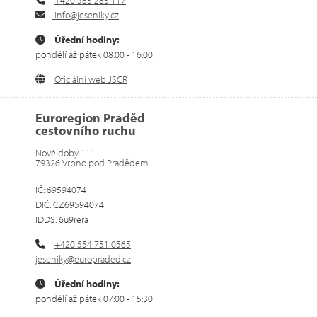
info@jeseniky.cz
Úřední hodiny:
pondělí až pátek 08:00 - 16:00
Oficiální web JSCR
Euroregion Praděd
cestovního ruchu
Nové doby 111
79326 Vrbno pod Pradědem
IČ: 69594074
DIČ: CZ69594074
IDDS: 6u9rera
+420 554 751 0565
jeseniky@europraded.cz
Úřední hodiny:
pondělí až pátek 07:00 - 15:30