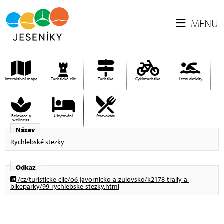
MENU
Interaktivní mapa
Turistické cíle
Turistika
Cykloturistika
Letní aktivity
Relaxace a
Ubytování
Stravování
wellness
Název
Rychlebské stezky
Odkaz
/cz/turisticke-cile/o6-javornicko-a-zulovsko/k2178-traily-a-
bikeparky/99-rychlebske-stezky.html