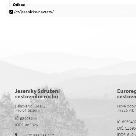
Odkaz
/cz/jesenicke-navraty/
Jeseníky Sdružení
Eurore
cestovního ruchu
cestov
Palackého 1341/2
Nové doby
790 01 Jeseník
79326 Vrb
IČ: 68923244
IČ: 695940
IDDS: aq3ikqx
DIČ: CZ69
IDDS: 6u9r
+420 583 283 117