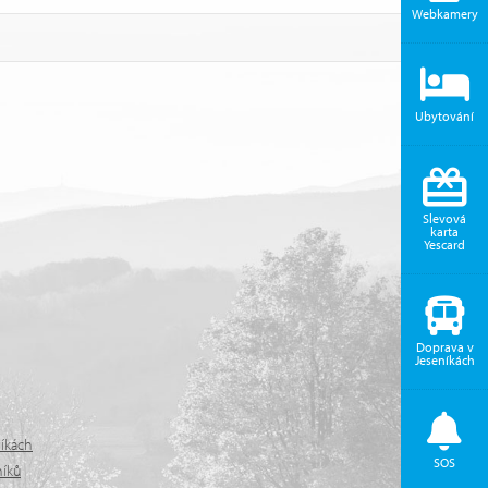
Webkamery
Ubytování
Slevová
karta
Yescard
Doprava v
Jeseníkách
níkách
SOS
níků