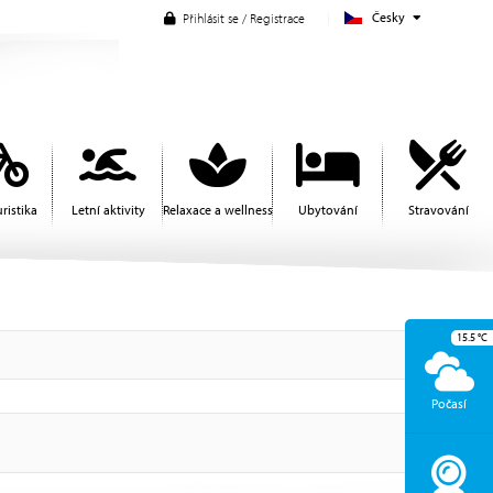
Česky
Přihlásit se / Registrace
ristika
Letní aktivity
Relaxace a wellness
Ubytování
Stravování
15.5
°C
Počasí