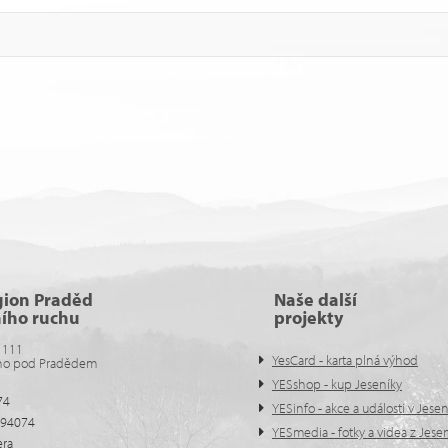
gion Praděd
Naše další
ního ruchu
projekty
 111
YesCard - karta plná výhod
no pod Pradědem
YESshop - kup Jeseníky
74
YESinfo - akce a události v Jese
594074
YESmedia - fotky a videa z Jese
era