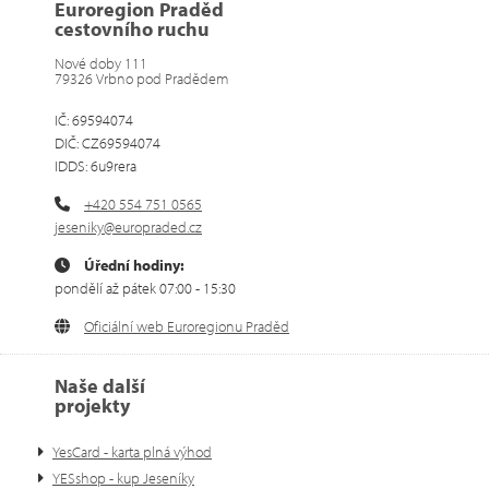
Euroregion Praděd
cestovního ruchu
Nové doby 111
79326 Vrbno pod Pradědem
IČ: 69594074
DIČ: CZ69594074
IDDS: 6u9rera
+420 554 751 0565
jeseniky@europraded.cz
Úřední hodiny:
pondělí až pátek 07:00 - 15:30
Oficiální web Euroregionu Praděd
Naše další
projekty
YesCard - karta plná výhod
YESshop - kup Jeseníky