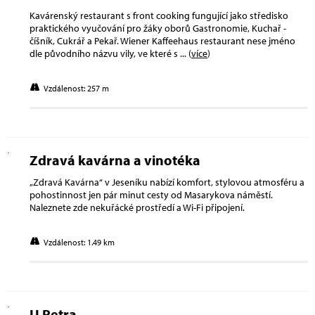
Kavárenský restaurant s front cooking fungující jako středisko
praktického vyučování pro žáky oborů Gastronomie, Kuchař -
číšník, Cukrář a Pekař. Wiener Kaffeehaus restaurant nese jméno
dle původního názvu vily, ve které s
... (
více
)
Vzdálenost: 257 m
Zdravá kavárna a vinotéka
„Zdravá Kavárna“ v Jeseníku nabízí komfort, stylovou atmosféru a
pohostinnost jen pár minut cesty od Masarykova náměstí.
Naleznete zde nekuřácké prostředí a Wi-Fi připojení.
Vzdálenost: 1.49 km
U Petra