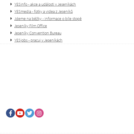
YESinfo - akce a události v Jeseníkách
YESmedia - fotky a videa z Jeseníků
Jdeme na běžky - informace o bíle stopě
Jeseníky Film Office
Jeseníky Convention Bureau
YESjobs - pracuj v Jeseníkách
Facebook
Youtube
Twitter
Instagram