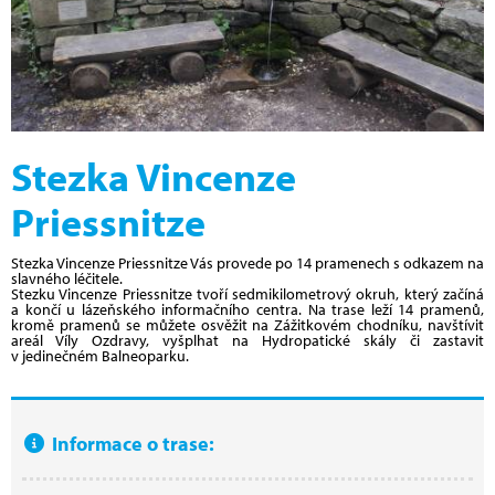
Stezka Vincenze
Priessnitze
Stezka Vincenze Priessnitze Vás provede po 14 pramenech s odkazem na
slavného léčitele.
Stezku Vincenze Priessnitze tvoří sedmikilometrový okruh, který začíná
a končí u lázeňského informačního centra. Na trase leží 14 pramenů,
kromě pramenů se můžete osvěžit na Zážitkovém chodníku, navštívit
areál Víly Ozdravy, vyšplhat na Hydropatické skály či zastavit
v jedinečném Balneoparku.
Informace o trase: