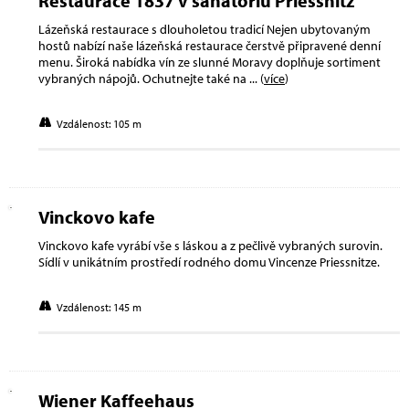
Restaurace 1837 v sanatoriu Priessnitz
Lázeňská restaurace s dlouholetou tradicí Nejen ubytovaným
hostů nabízí naše lázeňská restaurace čerstvě připravené denní
menu. Široká nabídka vín ze slunné Moravy doplňuje sortiment
vybraných nápojů. Ochutnejte také na
... (
více
)
Vzdálenost: 105 m
Vinckovo kafe
Vinckovo kafe vyrábí vše s láskou a z pečlivě vybraných surovin.
Sídlí v unikátním prostředí rodného domu Vincenze Priessnitze.
Vzdálenost: 145 m
Wiener Kaffeehaus