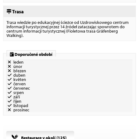
Trasa
Trasa wiedzie po edukacyjnej ścieżce od Uzdrowiskowego centrum
informacji turystycznej przez 14 źródeł zataczając spowrotem do
centrum informacji turystycznej (Fioletowa trasa Gräfenberg
Walking).
Doporučené období
leden
únor
březen
duben
květen
červen
červenec
srpen
září
říjen
listopad
prosinec
Restaurace v okolí (
125
)