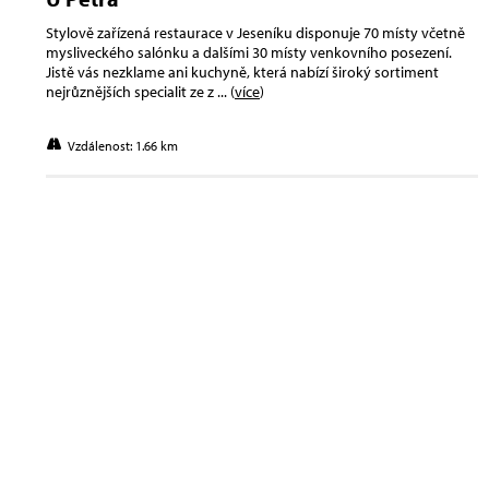
Stylově zařízená restaurace v Jeseníku disponuje 70 místy včetně
mysliveckého salónku a dalšími 30 místy venkovního posezení.
Jistě vás nezklame ani kuchyně, která nabízí široký sortiment
nejrůznějších specialit ze z
... (
více
)
Vzdálenost: 1.66 km