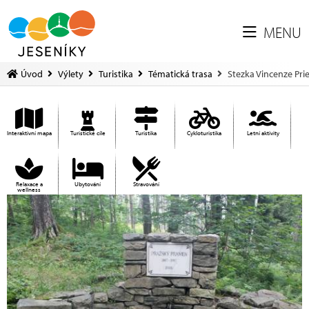
MENU
Úvod
Výlety
Turistika
Tématická trasa
Stezka Vincenze Pri
Interaktivní mapa
Turistické cíle
Turistika
Cykloturistika
Letní aktivity
Relaxace a
Ubytování
Stravování
wellness