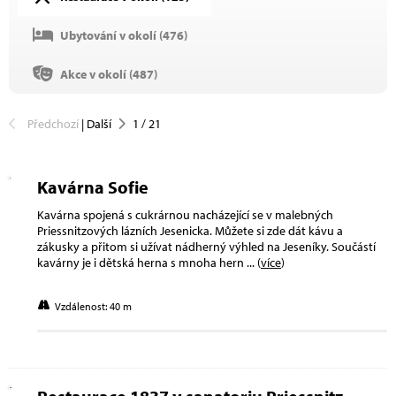
Ubytování v okolí (
476
)
Akce v okolí (
487
)
Předchozí
|
Další
1
/
21
Kavárna Sofie
Kavárna spojená s cukrárnou nacházející se v malebných
Priessnitzových lázních Jesenicka. Můžete si zde dát kávu a
zákusky a přitom si užívat nádherný výhled na Jeseníky. Součástí
kavárny je i dětská herna s mnoha hern
... (
více
)
Vzdálenost: 40 m