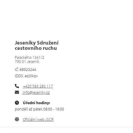
Jeseníky Sdružení
cestovního ruchu
Palackého 1341/2
790 01 Jeseník
IČ: 68923244
IDDS: aq3ikqx
+420 583 283 117
info@jeseniky.cz
Úřední hodiny:
pondělí až pátek 08:00 - 16:00
Oficiální web JSCR