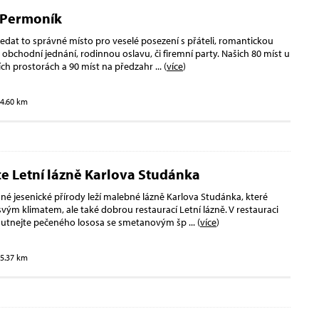
 Permoník
edat to správné místo pro veselé posezení s přáteli, romantickou
é obchodní jednání, rodinnou oslavu, či firemní party. Našich 80 míst u
ních prostorách a 90 míst na předzahr
... (
více
)
14.60 km
e Letní lázně Karlova Studánka
né jesenické přírody leží malebné lázně Karlova Studánka, které
svým klimatem, ale také dobrou restaurací Letní lázně. V restauraci
chutnejte pečeného lososa se smetanovým šp
... (
více
)
15.37 km