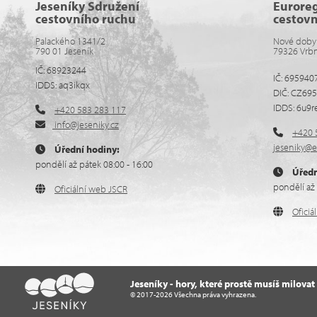
Jeseníky Sdružení
Eurore
cestovního ruchu
cestov
Palackého 1341/2
Nové doby
790 01 Jeseník
79326 Vrb
IČ: 68923244
IČ: 695940
IDDS: aq3ikqx
DIČ: CZ69
IDDS: 6u9r
+420 583 283 117
info@jeseniky.cz
+420 
jeseniky@e
Úřední hodiny:
pondělí až pátek 08:00 - 16:00
Úředn
pondělí až 
Oficiální web JSCR
Ofici
Jeseníky - hory, které prostě musíš milovat
© 2017-2026 Všechna práva vyhrazena.