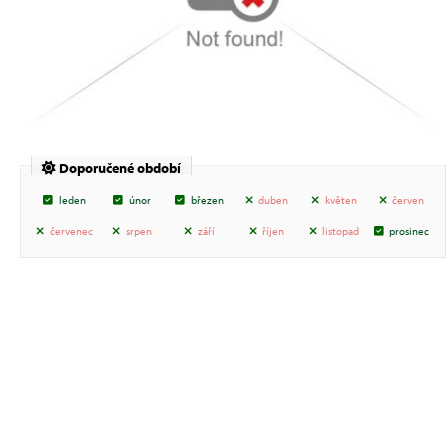
Doporučené období
leden
únor
březen
duben
květen
červen
červenec
srpen
září
říjen
listopad
prosinec