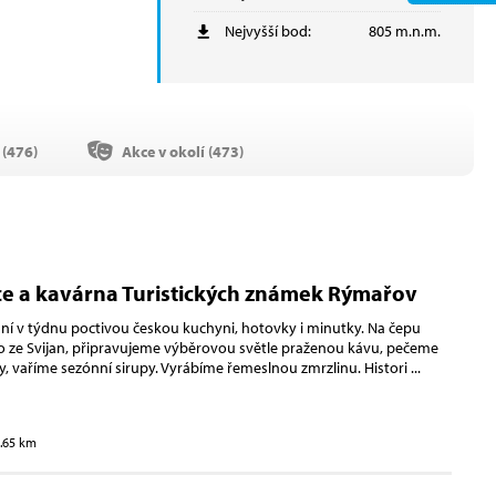
Nejvyšší bod:
805 m.n.m.
(
476
)
Akce v okolí (
473
)
e a kavárna Turistických známek Rýmařov
í v týdnu poctivou českou kuchyni, hotovky i minutky. Na čepu
 ze Svijan, připravujeme výběrovou světle praženou kávu, pečeme
y, vaříme sezónní sirupy. Vyrábíme řemeslnou zmrzlinu. Histori
...
1.65 km