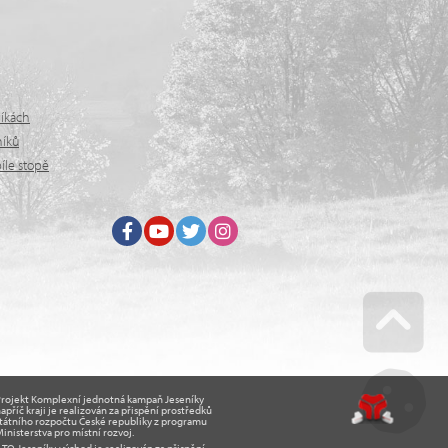
níkách
níků
íle stopě
Facebook
Youtube
Twitter
Instagram
Go u
Projekt Komplexní jednotná kampaň Jeseníky
apříč kraji je realizován za přispění prostředků
tátního rozpočtu České republiky z programu
inisterstva pro místní rozvoj.