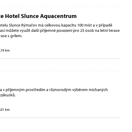
ce Hotel Slunce Aquacentrum
telu Slunce Rýmařov má celkovou kapacitu 100 míst a v případě
así můžete využít další příjemné posezení pro 25 osob na letní terase
rase s grilem.
1.74 km
na s příjemným prostředím a různorodým výběrem míchaných
 zákusků.
2.01 km