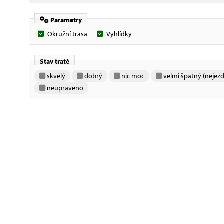
Parametry
Okružní trasa
Vyhlídky
Stav tratě
skvělý
dobrý
nic moc
velmi špatný (nejezd
neupraveno