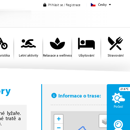
Česky
Přihlásit se / Registrace
ristika
Letní aktivity
Relaxace a wellness
Ubytování
Stravování
ory
21.6
°C
Informace o trase:
Počasí
é lyžaře.
é tratě a
+
.
−