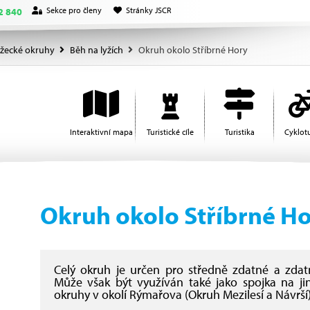
Sekce pro členy
Stránky JSCR
2 840
žecké okruhy
Běh na lyžích
Okruh okolo Stříbrné Hory
Interaktivní mapa
Turistické cíle
Turistika
Cyklotu
Okruh okolo Stříbrné H
Celý okruh je určen pro středně zdatné a zdatn
Může však být využíván také jako spojka na jin
okruhy v okolí Rýmařova (Okruh Mezilesí a Návrší)