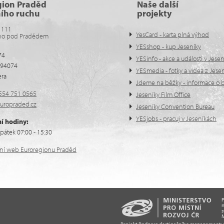
gion Praděd
Naše další
ního ruchu
projekty
 111
YesCard - karta plná výhod
no pod Pradědem
YESshop - kup Jeseníky
74
YESinfo - akce a události v Jese
594074
YESmedia - fotky a videa z Jese
era
Jdeme na běžky - informace o b
554 751 0565
Jeseníky Film Office
uropraded.cz
Jeseníky Convention Bureau
YESjobs - pracuj v Jeseníkách
í hodiny:
pátek 07:00 - 15:30
ální web Euroregionu Praděd
n
s
M