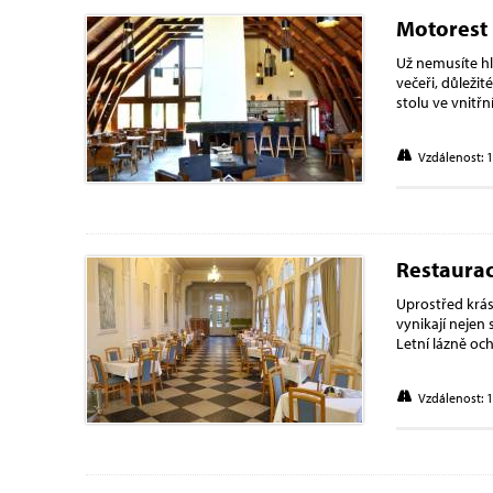
Motorest
Už nemusíte hl
večeři, důležit
stolu ve vnitř
Vzdálenost: 
Restaurac
Uprostřed krás
vynikají nejen 
Letní lázně o
Vzdálenost: 