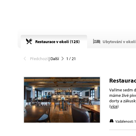
Restaurace v okolí (
125
)
Ubytování v okolí 
Předchozí
|
Další
1
/
21
Restaurac
Vaříme sedm dn
máme živé pivo
dorty a zákusk
(
více
)
Vzdálenost: 