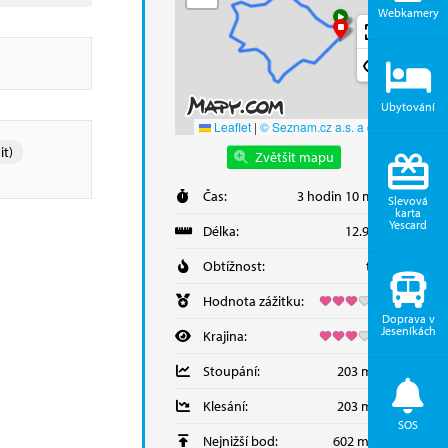
Webkamery
Ubytování
Leaflet
|
© Seznam.cz a.s. a další
it)
Zvětšit mapu
Čas:
3 hodin 10 minut
Slevová
karta
Yescard
Délka:
12.95 km
Obtížnost:
těžká
Hodnota zážitku:
Doprava v
Jeseníkách
Krajina:
Stoupání:
203 metrů
Klesání:
203 metrů
SOS
Nejnižší bod:
602 m.n.m.