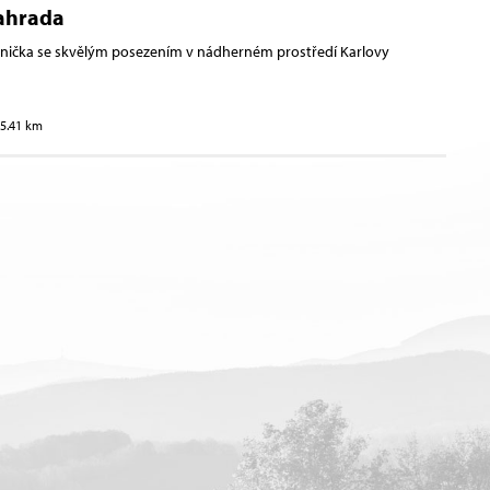
Zahrada
rnička se skvělým posezením v nádherném prostředí Karlovy
15.41 km