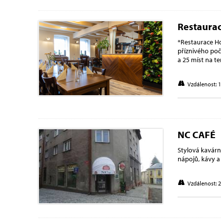
Restaura
*Restaurace Ho
příznivého poč
a 25 míst na te
Vzdálenost: 
NC CAFÉ
Stylová kavár
nápojů, kávy a
Vzdálenost: 