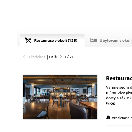
Restaurace v okolí (
125
)
Ubytování v okolí 
Předchozí
|
Další
1
/
21
Restaurac
Vaříme sedm dn
máme živé pivo
dorty a zákusk
(
více
)
Vzdálenost: 