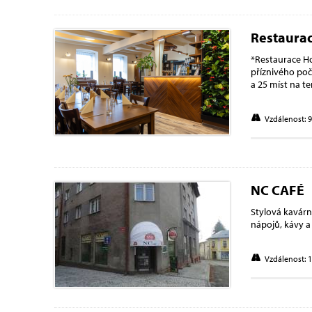
Restaura
*Restaurace Ho
příznivého poč
a 25 míst na te
Vzdálenost: 
NC CAFÉ
Stylová kavár
nápojů, kávy a
Vzdálenost: 