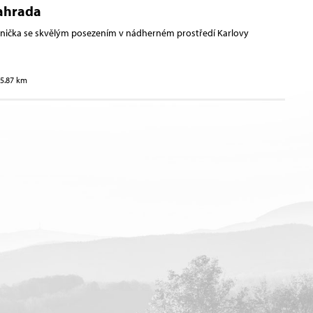
Zahrada
rnička se skvělým posezením v nádherném prostředí Karlovy
15.87 km