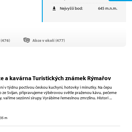
Nejvyšší bod:
645 m.n.m.
(
476
)
Akce v okolí (
477
)
e a kavárna Turistických známek Rýmařov
í v týdnu poctivou českou kuchyni, hotovky i minutky. Na čepu
 ze Svijan, připravujeme výběrovou světle praženou kávu, pečeme
y, vaříme sezónní sirupy. Vyrábíme řemeslnou zmrzlinu. Histori
...
735 m