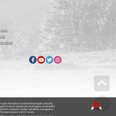
níkách
níků
íle stopě
Facebook
Youtube
Twitter
Instagram
Go u
Projekt Komplexní jednotná kampaň Jeseníky
apříč kraji je realizován za přispění prostředků
tátního rozpočtu České republiky z programu
inisterstva pro místní rozvoj.