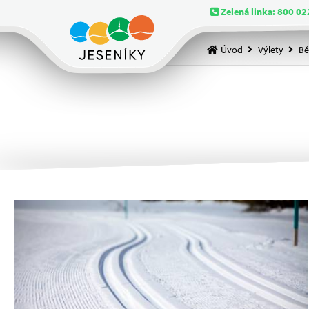
Zelená linka: 800 02
Úvod
Výlety
Bě