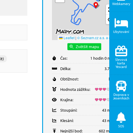
Webkamery
Ubytování
Leaflet
|
© Seznam.cz a.s. a další
Zvětšit mapu
Čas:
1 hodin 0 minut
it)
Slevová
karta
Yescard
Délka:
3.73 km
Obtížnost:
lehká
Hodnota zážitku:
Doprava v
Jeseníkách
Krajina:
Stoupání:
43 metrů
Klesání:
43 metrů
SOS
Nejnižší bod:
602 m.n.m.