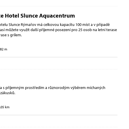
ce Hotel Slunce Aquacentrum
telu Slunce Rýmařov má celkovou kapacitu 100 míst a v případě
así můžete využít další příjemné posezení pro 25 osob na letní terase
rase s grilem.
982 m
na s příjemným prostředím a různorodým výběrem míchaných
 zákusků.
1.05 km