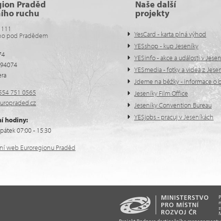
gion Praděd
Naše další
ního ruchu
projekty
 111
YesCard - karta plná výhod
no pod Pradědem
YESshop - kup Jeseníky
74
YESinfo - akce a události v Jese
594074
YESmedia - fotky a videa z Jese
era
Jdeme na běžky - informace o b
554 751 0565
Jeseníky Film Office
uropraded.cz
Jeseníky Convention Bureau
YESjobs - pracuj v Jeseníkách
í hodiny:
pátek 07:00 - 15:30
ální web Euroregionu Praděd
n
s
M