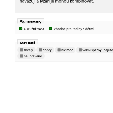
navazují a lyžaři je mohou kombinovat.
Parametry
Okružní trasa
Vhodné pro rodiny s dětmi
Stav tratě
skvělý
dobrý
nic moc
velmi špatný (nejezd
neupraveno