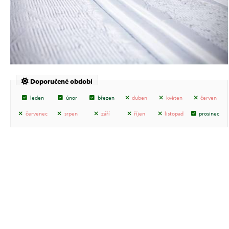
Doporučené období
leden
únor
březen
duben
květen
červen
červenec
srpen
září
říjen
listopad
prosinec