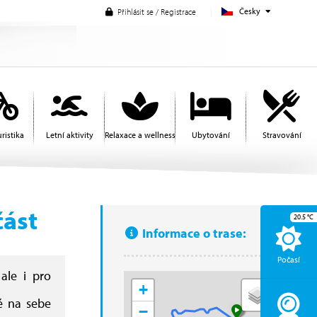
Česky
Přihlásit se / Registrace
ristika
Letní aktivity
Relaxace a wellness
Ubytování
Stravování
část
20.5
°C
Informace o trase:
Počasí
ale i pro
+
ré na sebe
−