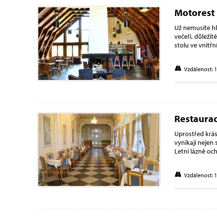
Motorest
Už nemusíte hl
večeři, důležit
stolu ve vnitř
Vzdálenost: 
Restaurac
Uprostřed krás
vynikají nejen 
Letní lázně o
Vzdálenost: 