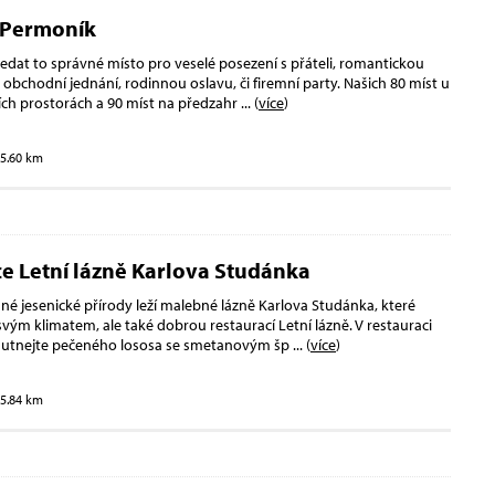
 Permoník
edat to správné místo pro veselé posezení s přáteli, romantickou
é obchodní jednání, rodinnou oslavu, či firemní party. Našich 80 míst u
ních prostorách a 90 míst na předzahr
... (
více
)
15.60 km
e Letní lázně Karlova Studánka
né jesenické přírody leží malebné lázně Karlova Studánka, které
svým klimatem, ale také dobrou restaurací Letní lázně. V restauraci
chutnejte pečeného lososa se smetanovým šp
... (
více
)
15.84 km