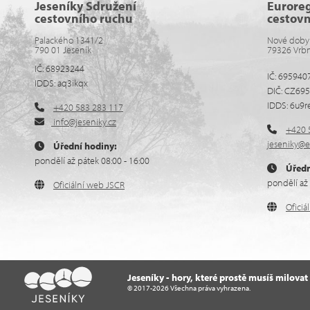
Jeseníky Sdružení
Eurore
cestovního ruchu
cestov
Palackého 1341/2
Nové doby
790 01 Jeseník
79326 Vrb
IČ: 68923244
IČ: 695940
IDDS: aq3ikqx
DIČ: CZ69
IDDS: 6u9r
+420 583 283 117
info@jeseniky.cz
+420 
jeseniky@e
Úřední hodiny:
pondělí až pátek 08:00 - 16:00
Úředn
pondělí až 
Oficiální web JSCR
Ofici
Jeseníky - hory, které prostě musíš milovat
© 2017-2026 Všechna práva vyhrazena.