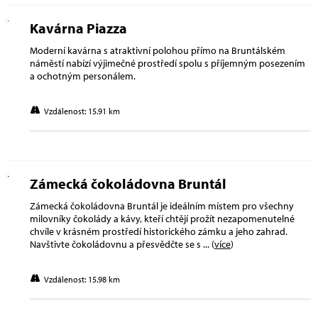
Kavárna Piazza
Moderní kavárna s atraktivní polohou přímo na Bruntálském
náměstí nabízí výjimečné prostředí spolu s příjemným posezením
a ochotným personálem.
Vzdálenost: 15.91 km
Zámecká čokoládovna Bruntál
Zámecká čokoládovna Bruntál je ideálním místem pro všechny
milovníky čokolády a kávy, kteří chtějí prožít nezapomenutelné
chvíle v krásném prostředí historického zámku a jeho zahrad.
Navštivte čokoládovnu a přesvědčte se s
... (
více
)
Vzdálenost: 15.98 km