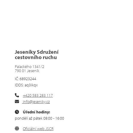
Jeseníky Sdružení
cestovního ruchu
Palackého 1341/2
790 01 Jeseník
IČ: 68923244
IDDS: aq3ikqx
+420 583 283 117
info@jeseniky.cz
Úřední hodiny:
pondělí až pátek 08:00 - 16:00
Oficiální web JSCR