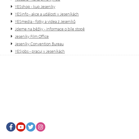
YESshop - kup Jeseníky
YESinfo - akce a události v Jeseníkách
YESmedia - fotky a videa z Jeseníků
Jdeme na běžky - informace o bíle stopě
Jeseníky Film Office
Jeseníky Convention Bureau
YESjobs - pracuj v Jeseníkách
Facebook
Youtube
Twitter
Instagram