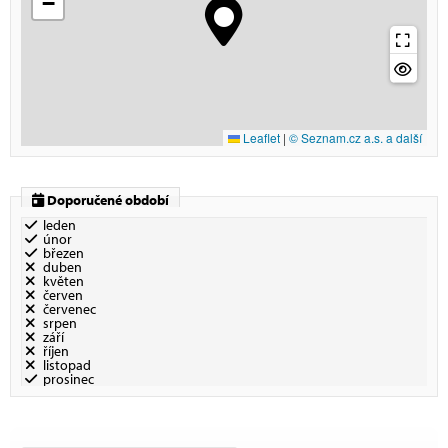
−
Leaflet
|
© Seznam.cz a.s. a další
Doporučené období
leden
únor
březen
duben
květen
červen
červenec
srpen
září
říjen
listopad
prosinec