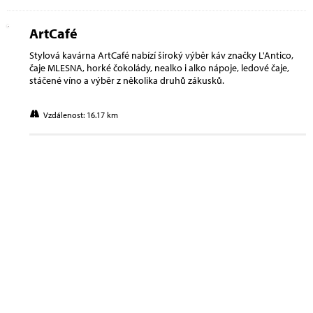
ArtCafé
Stylová kavárna ArtCafé nabízí široký výběr káv značky L'Antico,
čaje MLESNA, horké čokolády, nealko i alko nápoje, ledové čaje,
stáčené víno a výběr z několika druhů zákusků.
Vzdálenost: 16.17 km