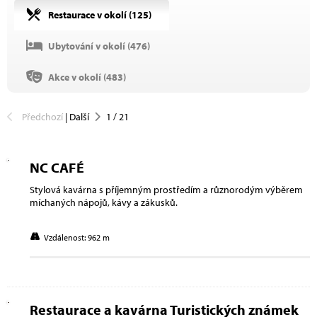
Restaurace v okolí (
125
)
Ubytování v okolí (
476
)
Akce v okolí (
483
)
Předchozí
|
Další
1
/
21
NC CAFÉ
Stylová kavárna s příjemným prostředím a různorodým výběrem
míchaných nápojů, kávy a zákusků.
Vzdálenost: 962 m
Restaurace a kavárna Turistických známek