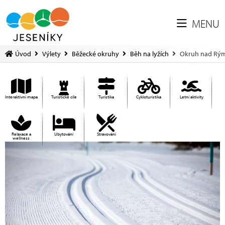
MENU
Úvod
Výlety
Běžecké okruhy
Běh na lyžích
Okruh nad Rý
Interaktivní mapa
Turistické cíle
Turistika
Cykloturistika
Letní aktivity
Relaxace a
Ubytování
Stravování
wellness