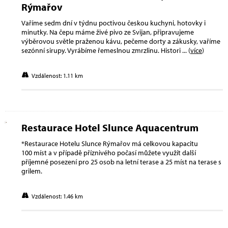
Rýmařov
Vaříme sedm dní v týdnu poctivou českou kuchyni, hotovky i
minutky. Na čepu máme živé pivo ze Svijan, připravujeme
výběrovou světle praženou kávu, pečeme dorty a zákusky, vaříme
sezónní sirupy. Vyrábíme řemeslnou zmrzlinu. Histori
... (
více
)
Vzdálenost: 1.11 km
Restaurace Hotel Slunce Aquacentrum
*Restaurace Hotelu Slunce Rýmařov má celkovou kapacitu
100 míst a v případě příznivého počasí můžete využít další
příjemné posezení pro 25 osob na letní terase a 25 míst na terase s
grilem.
Vzdálenost: 1.46 km