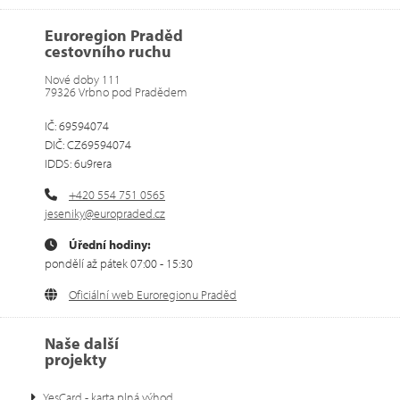
Euroregion Praděd
cestovního ruchu
Nové doby 111
79326 Vrbno pod Pradědem
IČ: 69594074
DIČ: CZ69594074
IDDS: 6u9rera
+420 554 751 0565
jeseniky@europraded.cz
Úřední hodiny:
pondělí až pátek 07:00 - 15:30
Oficiální web Euroregionu Praděd
Naše další
projekty
YesCard - karta plná výhod