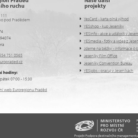
gion Praděd
Naše další
ního ruchu
projekty
 111
YesCard - karta plná výhod
no pod Pradědem
YESshop - kup Jeseníky
74
YESinfo - akce a události v Jese
594074
YESmedia - fotky a videa z Jese
era
Jdeme na běžky - informace o b
554 751 0565
Jeseníky Film Office
uropraded.cz
Jeseníky Convention Bureau
YESjobs - pracuj v Jeseníkách
í hodiny:
pátek 07:00 - 15:30
ální web Euroregionu Praděd
n
s
M
Projekt Podpora destinačního managementu T