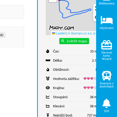
Webkamery
Ubytování
Leaflet
|
© Seznam.cz a.s. a další
it)
Zvětšit mapu
Čas:
35 minut
Slevová
karta
Yescard
Délka:
2.16 km
Obtížnost:
lehká
Hodnota zážitku:
Doprava v
Jeseníkách
Krajina:
Stoupání:
38 metrů
Klesání:
38 metrů
SOS
Nejnižší bod:
737 m.n.m.