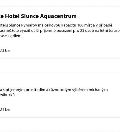
ce Hotel Slunce Aquacentrum
telu Slunce Rýmařov má celkovou kapacitu 100 míst a v případě
así můžete využít další příjemné posezení pro 25 osob na letní terase
rase s grilem.
5.42 km
na s příjemným prostředím a různorodým výběrem míchaných
 zákusků.
5.74 km