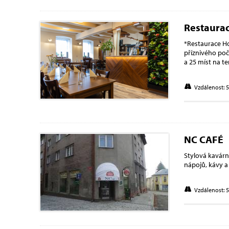
Restaura
*Restaurace Ho
příznivého poč
a 25 míst na te
Vzdálenost: 
NC CAFÉ
Stylová kavár
nápojů, kávy a
Vzdálenost: 