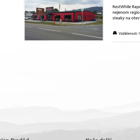
RestWhile Rapo
nejenom region
steaky na otev
Vzdálenost: 