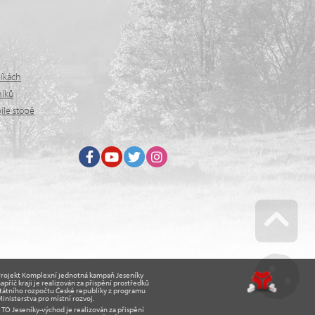
níkách
níků
íle stopě
Facebook
Youtube
Twitter
Instagram
Go u
Projekt Komplexní jednotná kampaň Jeseníky
apříč kraji je realizován za přispění prostředků
tátního rozpočtu České republiky z programu
inisterstva pro místní rozvoj.
O Jeseníky-východ je realizován za přispění