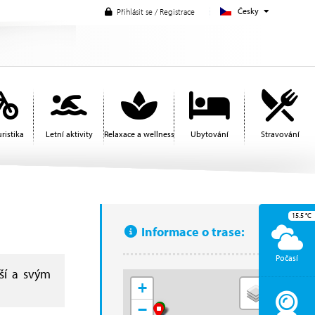
Česky
Přihlásit se / Registrace
ristika
Letní aktivity
Relaxace a wellness
Ubytování
Stravování
15.5
°C
Informace o trase:
Počasí
ší a svým
+
−