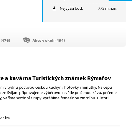
Nejvyšší bod:
775 m.n.m.
(
476
)
Akce v okolí (
494
)
e a kavárna Turistických známek Rýmařov
í v týdnu poctivou českou kuchyni, hotovky i minutky. Na čepu
 ze Svijan, připravujeme výběrovou světle praženou kávu, pečeme
y, vaříme sezónní sirupy. Vyrábíme řemeslnou zmrzlinu. Histori
...
5.37 km