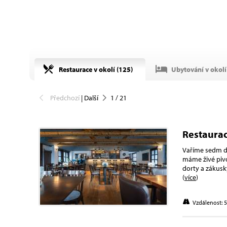
Restaurace v okolí (
125
)
Ubytování v okolí 
Předchozí
|
Další
1
/
21
Restaurac
Vaříme sedm dn
máme živé pivo
dorty a zákusk
(
více
)
Vzdálenost: 