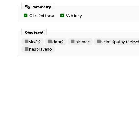
Parametry
Okružní trasa
Vyhlídky
Stav tratě
skvělý
dobrý
nic moc
velmi špatný (nejezd
neupraveno