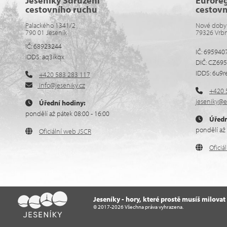
Jeseníky Sdružení
Eurore
cestovního ruchu
cestov
Palackého 1341/2
Nové doby
790 01 Jeseník
79326 Vrb
IČ: 68923244
IČ: 695940
IDDS: aq3ikqx
DIČ: CZ69
IDDS: 6u9r
+420 583 283 117
info@jeseniky.cz
+420 
jeseniky@e
Úřední hodiny:
pondělí až pátek 08:00 - 16:00
Úředn
pondělí až 
Oficiální web JSCR
Ofici
Jeseníky - hory, které prostě musíš milovat
© 2017-2026 Všechna práva vyhrazena.