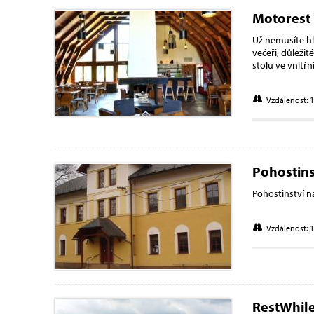
Motorest
Už nemusíte hl
večeři, důležit
stolu ve vnitř
Vzdálenost: 
Pohostins
Pohostinství na
Vzdálenost: 
RestWhil