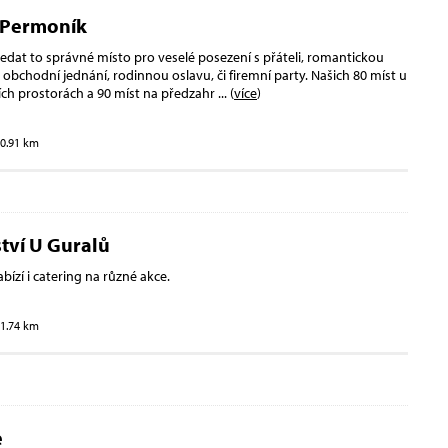
 Permoník
edat to správné místo pro veselé posezení s přáteli, romantickou
é obchodní jednání, rodinnou oslavu, či firemní party. Našich 80 míst u
ních prostorách a 90 míst na předzahr
... (
více
)
10.91 km
tví U Guralů
bízí i catering na různé akce.
11.74 km
e