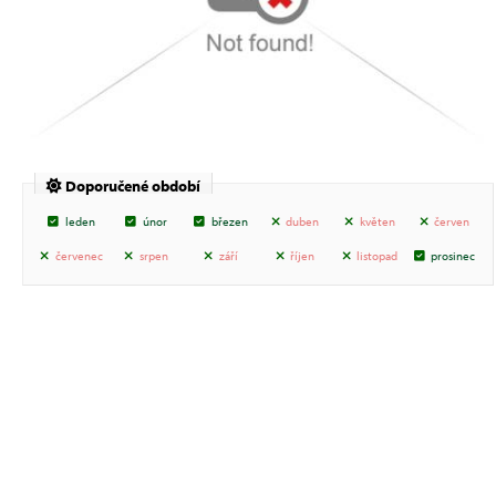
Doporučené období
leden
únor
březen
duben
květen
červen
červenec
srpen
září
říjen
listopad
prosinec