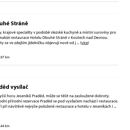
uhé Stráně
, krajové speciality v podobě slezské kuchyně a místní suroviny pro
u nabízí restaurace Hotelu Dlouhé Stráně v Koutech nad Desnou.
ity se ve zdejším jídelníčku objevují nově od j
... (
více
)
3.97 km
děd vysílač
yšší horu Jeseníků Praděd, může se těšit na zasloužené dobroty.
dní přírodní rezervace Praděd se pod vysílačem nachází i restaurace.
í při návštěvě nejvýše položené restaurace a hotelu v Jeseníkách i
...
5.44 km