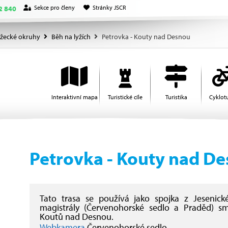
Sekce pro členy
Stránky JSCR
2 840
žecké okruhy
Běh na lyžích
Petrovka - Kouty nad Desnou
Interaktivní mapa
Turistické cíle
Turistika
Cyklotu
Petrovka - Kouty nad D
Tato trasa se používá jako spojka z Jesenické
magistrály (Červenohorské sedlo a Praděd) 
Koutů nad Desnou.
Webkamera
Červenohorské sedlo