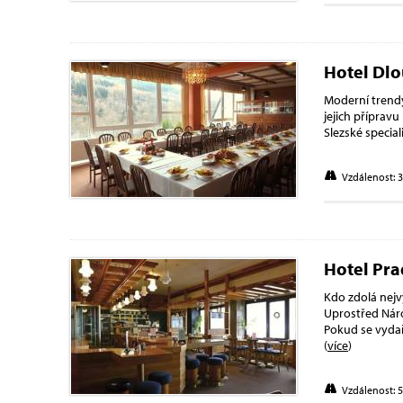
Hotel Dlo
Moderní trendy
jejich příprav
Slezské special
Vzdálenost: 
Hotel Pra
Kdo zdolá nejv
Uprostřed Náro
Pokud se vydař
(
více
)
Vzdálenost: 