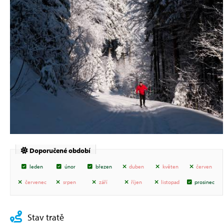
Doporučené období
leden
únor
březen
duben
květen
červen
červenec
srpen
září
říjen
listopad
prosinec
Stav tratě