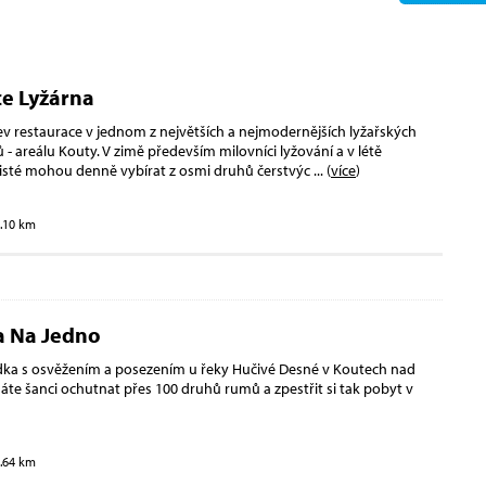
e Lyžárna
ev restaurace v jednom z největších a nejmodernějších lyžařských
 - areálu Kouty. V zimě především milovníci lyžování a v létě
risté mohou denně vybírat z osmi druhů čerstvýc
... (
více
)
3.10 km
 Na Jedno
ka s osvěžením a posezením u řeky Hučivé Desné v Koutech nad
te šanci ochutnat přes 100 druhů rumů a zpestřit si tak pobyt v
3.64 km