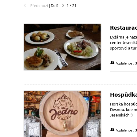
Předchozí
|
Další
1
/
21
Restaurac
Lyžárna je náz
center Jeseníků
sportovci a tu
Vzdálenost: 
Hospůdka
Horská hospůd
Desnou, kde má
Jeseníkách :)
Vzdálenost: 