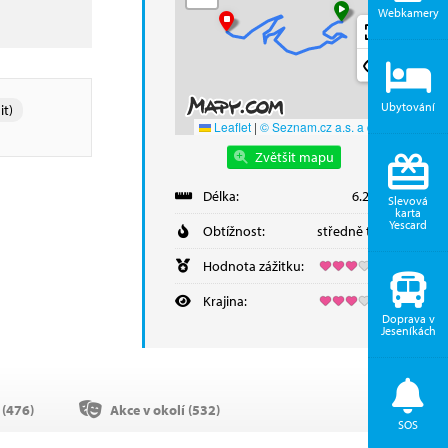
Webkamery
Ubytování
it)
Leaflet
|
© Seznam.cz a.s. a další
Zvětšit mapu
Délka:
6.20 km
Slevová
karta
Yescard
Obtížnost:
středně těžká
Hodnota zážitku:
Krajina:
Doprava v
Jeseníkách
(
476
)
Akce v okolí (
532
)
SOS