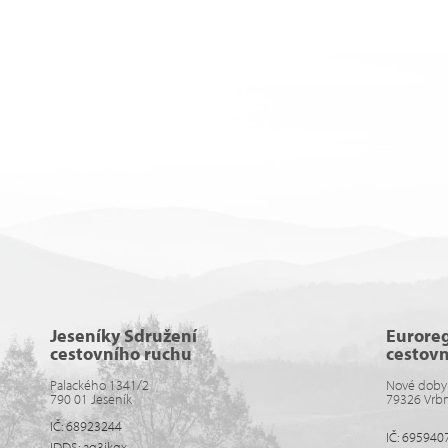
Jeseníky Sdružení
Eurore
cestovního ruchu
cestov
Palackého 1341/2
Nové doby
790 01 Jeseník
79326 Vrb
IČ: 68923244
IČ: 695940
IDDS: aq3ikqx