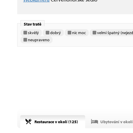
Stav tratě
skvělý
dobrý
nic moc
velmi špatný (nejezd
neupraveno
Restaurace v okolí (
125
)
Ubytování v okolí 