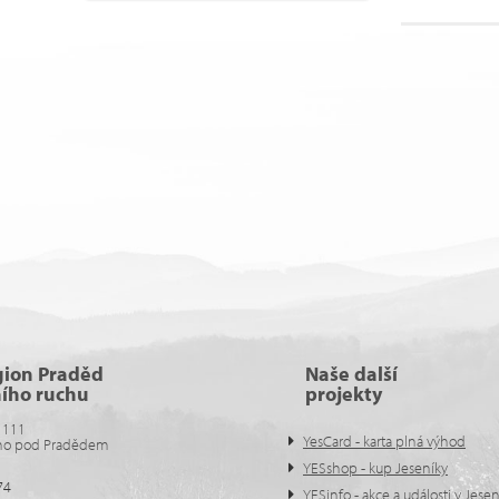
gion Praděd
Naše další
ního ruchu
projekty
 111
YesCard - karta plná výhod
no pod Pradědem
YESshop - kup Jeseníky
74
YESinfo - akce a události v Jese