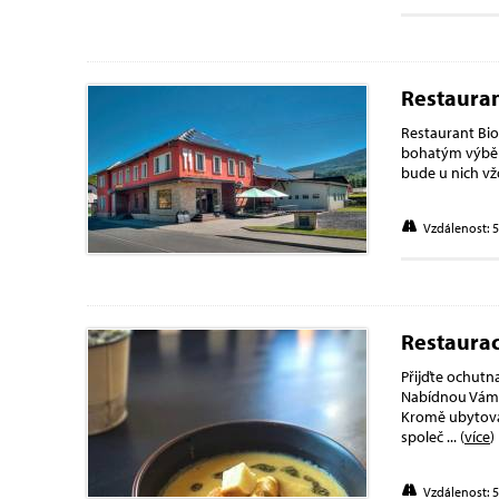
Restauran
Restaurant Bio
bohatým výběre
bude u nich vž
Vzdálenost: 
Restaurac
Přijďte ochutn
Nabídnou Vám t
Kromě ubytovac
společ
... (
více
)
Vzdálenost: 