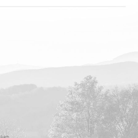
níkách