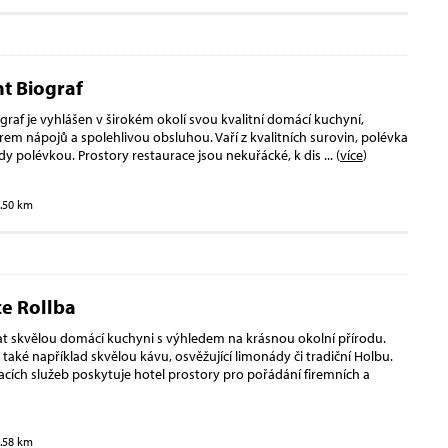
t Biograf
graf je vyhlášen v širokém okolí svou kvalitní domácí kuchyní,
m nápojů a spolehlivou obsluhou. Vaří z kvalitních surovin, polévka
dy polévkou. Prostory restaurace jsou nekuřácké, k dis
... (
více
)
5.50 km
e Rollba
at skvělou domácí kuchyni s výhledem na krásnou okolní přírodu.
aké například skvělou kávu, osvěžující limonády či tradiční Holbu.
ích služeb poskytuje hotel prostory pro pořádání firemních a
5.58 km