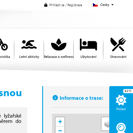
Česky
Přihlásit se / Registrace
ristika
Letní aktivity
Relaxace a wellness
Ubytování
Stravování
esnou
8.3
°C
Informace o trase:
Počasí
 lyžařské
směrem do
+
−