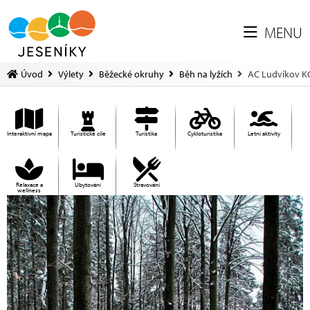
MENU
Úvod
Výlety
Běžecké okruhy
Běh na lyžích
AC Ludvíkov KO
Interaktivní mapa
Turistické cíle
Turistika
Cykloturistika
Letní aktivity
Relaxace a
Ubytování
Stravování
wellness