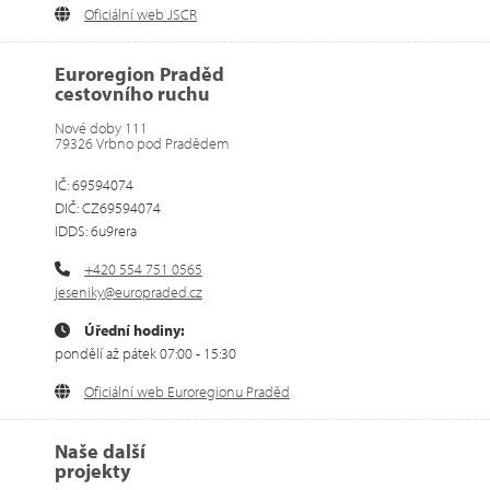
Oficiální web JSCR
Euroregion Praděd
cestovního ruchu
Nové doby 111
79326 Vrbno pod Pradědem
IČ: 69594074
DIČ: CZ69594074
IDDS: 6u9rera
+420 554 751 0565
jeseniky@europraded.cz
Úřední hodiny:
pondělí až pátek 07:00 - 15:30
Oficiální web Euroregionu Praděd
Naše další
projekty