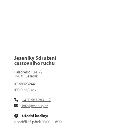
Jeseníky Sdružení
cestovního ruchu
Palackého 1341/2
790 01 Jeseník
IČ: 68923244
IDDS: aq3ikqx
+420 583 283 117
info@jeseniky.cz
Úřední hodiny:
pondělí až pátek 08:00 - 16:00