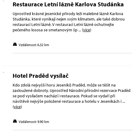
Restaurace Letní lázně Karlova Studánka
Uprostřed krásné jesenické přírody leží malebné lázně Karlova
Studánka, které vynikají nejen svým klimatem, ale také dobrou
restaurací Letní lázně. V restauraci Letní lázně ochutnejte
pečeného lososa se smetanovým šp
... (
více
)
Vzdálenost: 6.32 km
Hotel Praděd vysílač
Kdo zdolá nejvyšší horu Jeseníků Praděd, může se těšit na
zasloužené dobroty. Uprostřed Národní přírodní rezervace Praděd
se pod vysílačem nachází i restaurace. Pokud se vydaří při
návštěvě nejvýše položené restaurace a hotelu v Jeseníkách i
...
(
více
)
Vzdálenost: 9.90 km