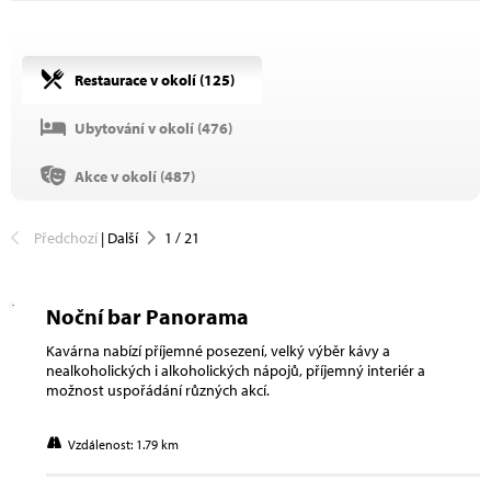
Restaurace v okolí (
125
)
Ubytování v okolí (
476
)
Akce v okolí (
487
)
Předchozí
|
Další
1
/
21
Noční bar Panorama
Kavárna nabízí příjemné posezení, velký výběr kávy a
nealkoholických i alkoholických nápojů, příjemný interiér a
možnost uspořádání různých akcí.
Vzdálenost: 1.79 km