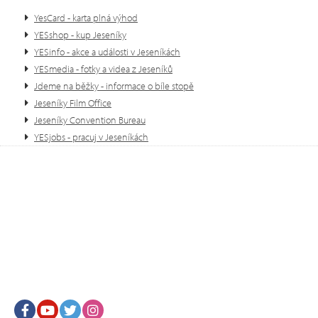
YesCard - karta plná výhod
YESshop - kup Jeseníky
YESinfo - akce a události v Jeseníkách
YESmedia - fotky a videa z Jeseníků
Jdeme na běžky - informace o bíle stopě
Jeseníky Film Office
Jeseníky Convention Bureau
YESjobs - pracuj v Jeseníkách
Facebook
Youtube
Twitter
Instagram