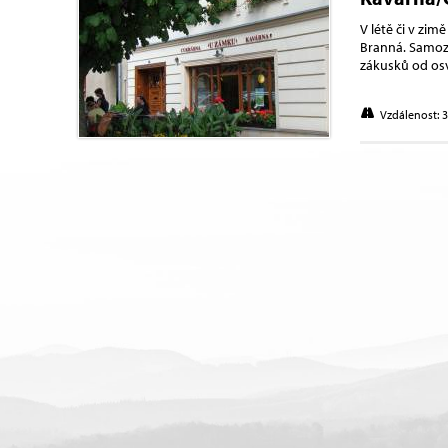
V létě či v zi
Branná. Samozř
zákusků od os
Vzdálenost: 