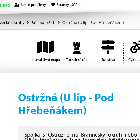
Sekce pro členy
Stránky JSCR
2 840
žecké okruhy
Běh na lyžích
Ostržná (U líp - Pod Hřebeňákem)
Interaktivní mapa
Turistické cíle
Turistika
Cyklotu
Ostržná (U líp - Pod
Hřebeňákem)
Spojka s Ostružné na Branneský okruh nebo