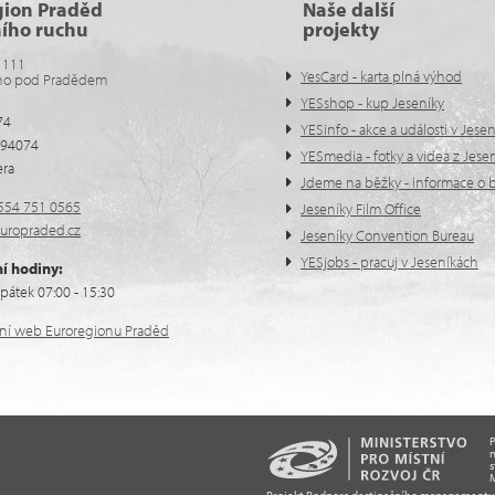
gion Praděd
Naše další
ního ruchu
projekty
 111
YesCard - karta plná výhod
no pod Pradědem
YESshop - kup Jeseníky
74
YESinfo - akce a události v Jese
594074
YESmedia - fotky a videa z Jese
era
Jdeme na běžky - informace o b
554 751 0565
Jeseníky Film Office
uropraded.cz
Jeseníky Convention Bureau
YESjobs - pracuj v Jeseníkách
í hodiny:
pátek 07:00 - 15:30
ální web Euroregionu Praděd
n
s
M