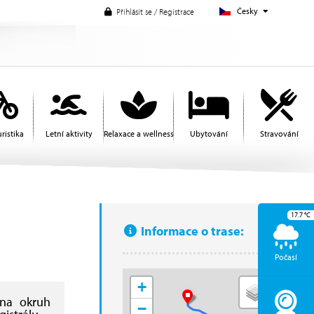
Česky
Přihlásit se / Registrace
ristika
Letní aktivity
Relaxace a wellness
Ubytování
Stravování
17.7
°C
Informace o trase:
Počasí
+
 na okruh
−