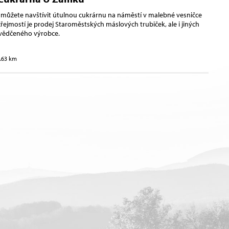
mě můžete navštívit útulnou cukrárnu na náměstí v malebné vesničce
ejmostí je prodej Staroměstských máslových trubiček, ale i jiných
vědčeného výrobce.
3.63 km