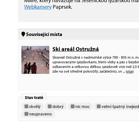
Milíře, který navazuje na Jesenickou lyžařskou mag
Webkamery
Paprsek.
Související místa
Ski areál Ostružná
Skiareál Ostružná v nadmořské výšce 700 - 835 m n. m. 
upravovanými sjezdovkami, třemi vleky a pás s bezd
odbavením a celkovou délkou sjezdovek více než 2,5 k
zde na své středně pokročilý, začátečníci, sn
... (
více
)
Stav tratě
skvělý
dobrý
nic moc
velmi špatný (nejezd
neupraveno