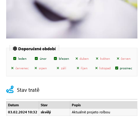
Doporučené období
leden
únor
březen
duben
květen
červen
červenec
srpen
září
říjen
listopad
prosinec
Stav tratě
Datum
Stav
Popis
03.02.2024 10:32
skvělý
Aktuálně projeto rolbou