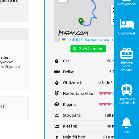
istrálu.
Webkamery
Ubytování
Leaflet
|
© Seznam.cz a.s. a další
Zvětšit mapu
s šesti
Čas:
58 minut
otykovým
Slevová
karta
m. Přijdou si
Yescard
Délka:
3.73 km
Obtížnost:
středně těžká
Hodnota zážitku:
Doprava v
Jeseníkách
Krajina:
it)
Stoupání:
188 metrů
Klesání:
40 metrů
SOS
Nejnižší bod:
814 m.n.m.