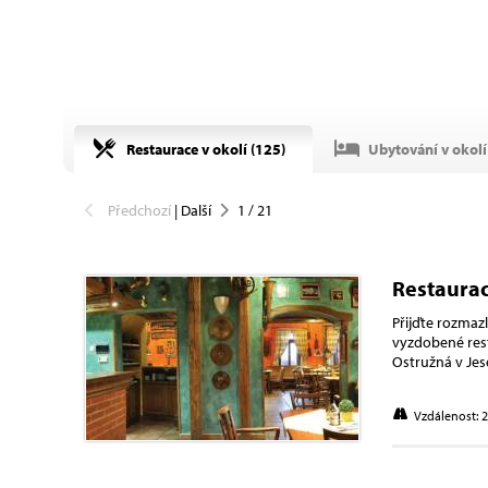
Restaurace v okolí (
125
)
Ubytování v okolí 
Předchozí
|
Další
1
/
21
Restaurac
Přijďte rozmaz
vyzdobené rest
Ostružná v Jese
Vzdálenost: 