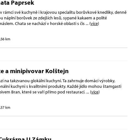
hata Paprsek
 v rámci své kuchyně i krajovou specialitu borůvkové knedlíky, denně
kou náplní borůvek ze zdejších lesů, sypané kakaem a polité
slem. Chata se nachází v horské oblasti s čis
... (
více
)
3.56 km
e a minipivovar Kolštejn
ází na takzvanou glokální kuchyni. Ta zahrnuje domácí výrobky,
ionální kuchyni s kvalitními produkty. Každé jídlo mohou štamgasti
pivem Bran, které se vaří přímo pod restaurací.
... (
více
)
3.57 km
Cukrárna U Zámku