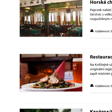
Horská c
Paprsek nabízí
čerstvé, s vel
rozpuštěným má
Vzdálenost: 
Restaurac
Na Kolštejně s
originální reg
zapít místním 
Vzdálenost: 
Kavárna/