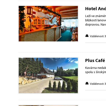
Hotel An
Leží ve známém
blízkosti lano
dopravou. Nav
Vzdálenost: 
Plus Café
Kavárna nedale
spolu s široký
Vzdálenost: 