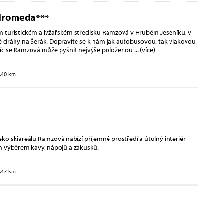
dromeda***
 turistickém a lyžařském středisku Ramzová v Hrubém Jeseníku, v
vé dráhy na Šerák. Dopravíte se k nám jak autobusovou, tak vlakovou
íc se Ramzová může pyšnit nejvýše položenou
... (
více
)
3.40 km
ko skiareálu Ramzová nabízí příjemné prostředí a útulný interiér
m výběrem kávy, nápojů a zákusků.
3.47 km