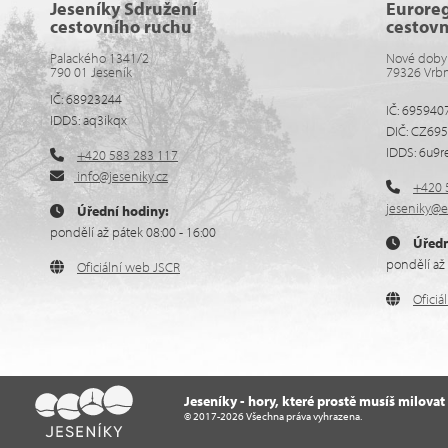
Jeseníky Sdružení
Eurore
cestovního ruchu
cestov
Palackého 1341/2
Nové doby
790 01 Jeseník
79326 Vrb
IČ: 68923244
IČ: 695940
IDDS: aq3ikqx
DIČ: CZ69
IDDS: 6u9r
+420 583 283 117
info@jeseniky.cz
+420 
jeseniky@e
Úřední hodiny:
pondělí až pátek 08:00 - 16:00
Úředn
pondělí až 
Oficiální web JSCR
Ofici
Jeseníky - hory, které prostě musíš milovat
© 2017-2026 Všechna práva vyhrazena.