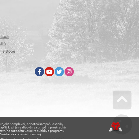
níkách
níků
íle stopě
Facebook
Youtube
Twitter
Instagram
Go u
Projekt Komplexní jednotná kampaň Jeseníky
apříč kraji je realizován za přispění prostředků
tátního rozpočtu České republiky z programu
inisterstva pro místní rozvoj.