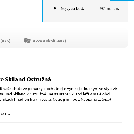
Nejvyšší bod:
981 m.n.m.
(
476
)
Akce v okolí (
487
)
e Skiland Ostružná
lit vaše chuťové pohárky a ochutnejte vynikající kuchyni ve stylově
auraci Skiland v Ostružné. Restaurace Skiland leží v malé obci
níkách hned při hlavní cestě. Nelze ji minout. Nabízí ho
... (
více
)
2.24 km