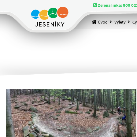
Zelená linka: 800 02
Úvod
Výlety
Cy