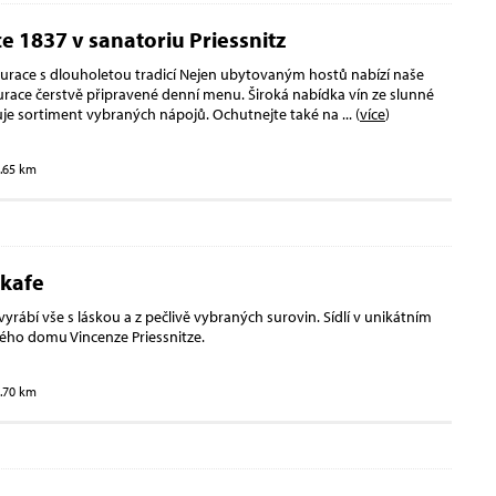
e 1837 v sanatoriu Priessnitz
urace s dlouholetou tradicí Nejen ubytovaným hostů nabízí naše
urace čerstvě připravené denní menu. Široká nabídka vín ze slunné
je sortiment vybraných nápojů. Ochutnejte také na
... (
více
)
3.65 km
 kafe
yrábí vše s láskou a z pečlivě vybraných surovin. Sídlí v unikátním
ého domu Vincenze Priessnitze.
3.70 km