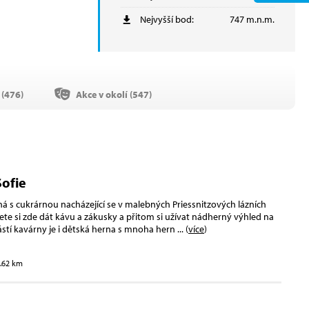
Nejvyšší bod:
747 m.n.m.
(
476
)
Akce v okolí (
547
)
ofie
á s cukrárnou nacházející se v malebných Priessnitzových lázních
ete si zde dát kávu a zákusky a přitom si užívat nádherný výhled na
ástí kavárny je i dětská herna s mnoha hern
... (
více
)
3.62 km