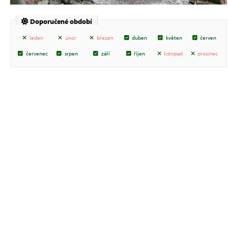
Doporučené období
leden
únor
březen
duben
květen
červen
červenec
srpen
září
říjen
listopad
prosinec