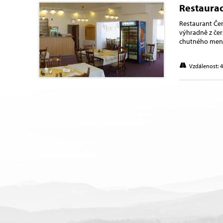
Restaura
Restaurant Čer
výhradně z čer
chutného menu 
Vzdálenost: 