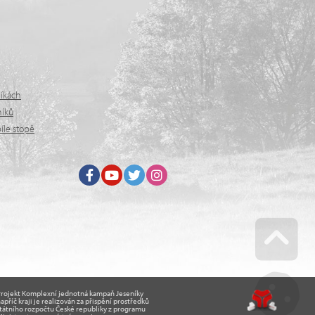
níkách
níků
íle stopě
Facebook
Youtube
Twitter
Instagram
Go u
Projekt Komplexní jednotná kampaň Jeseníky
apříč kraji je realizován za přispění prostředků
tátního rozpočtu České republiky z programu