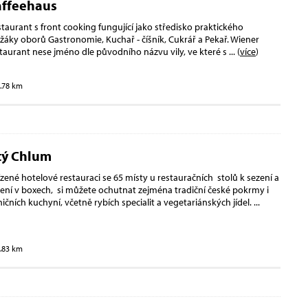
affeehaus
taurant s front cooking fungující jako středisko praktického
žáky oborů Gastronomie, Kuchař - číšník, Cukrář a Pekař. Wiener
taurant nese jméno dle původního názvu vily, ve které s
... (
více
)
3.78 km
tý Chlum
ízené hotelové restauraci se 65 místy u restauračních stolů k sezení a
ení v boxech, si můžete ochutnat zejména tradiční české pokrmy i
čních kuchyní, včetně rybích specialit a vegetariánských jídel.
...
3.83 km