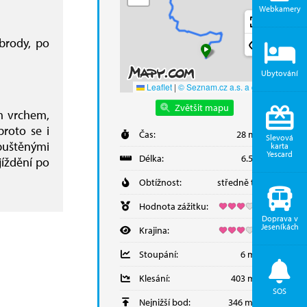
Webkamery
brody, po
Ubytování
Leaflet
|
© Seznam.cz a.s. a další
Zvětšit mapu
ím vrchem,
roto se i
Čas:
28 minut
Slevová
puštěnými
karta
Yescard
Délka:
6.55 km
íždění po
Obtížnost:
středně těžká
Hodnota zážitku:
Doprava v
Jeseníkách
Krajina:
Stoupání:
6 metrů
Klesání:
403 metrů
SOS
Nejnižší bod:
346 m.n.m.