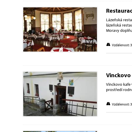
Restaurac
Lázeňská resta
lázeňská resta
Moravy doplňu
Vzdálenost: 
Vinckovo
Vinckovo kafe v
prostředí rodn
Vzdálenost: 