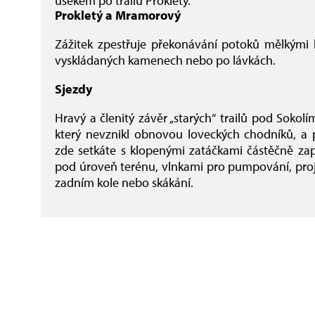
úsekem po trailu Prokletý.
Prokletý a Mramorový
Zážitek zpestřuje překonávání potoků mělkými 
vyskládaných kamenech nebo po lávkách.
Sjezdy
Hravý a členitý závěr „starých“ trailů pod Sokol
který nevznikl obnovou loveckých chodníků, a p
zde setkáte s klopenými zatáčkami částěčně za
pod úroveň terénu, vlnkami pro pumpování, proj
zadním kole nebo skákání.