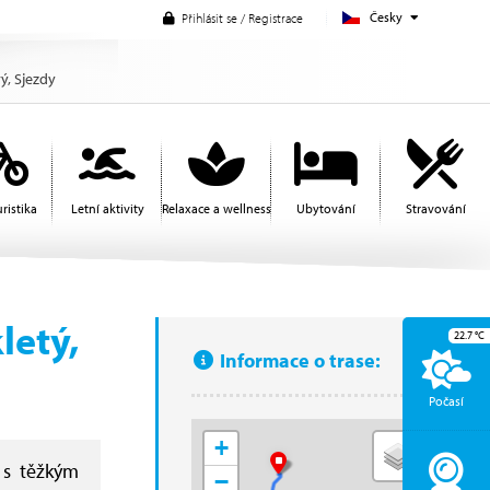
Česky
Přihlásit se / Registrace
ý, Sjezdy
ristika
Letní aktivity
Relaxace a wellness
Ubytování
Stravování
letý,
22.7
°C
Informace o trase:
Počasí
+
 s těžkým
−