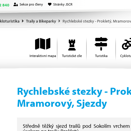
Sekce pro členy
Stránky JSCR
2 840
kloturistika
Traily a Bikeparky
Rychlebské stezky - Prokletý, Mramorov
Interaktivní mapa
Turistické cíle
Turistika
Cyklotu
Rychlebské stezky - Prok
Mramorový, Sjezdy
Středně těžký sjezd trailů pod Sokolím vrchem