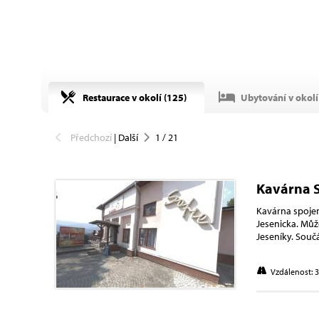
Restaurace v okolí (
125
)
Ubytování v okolí 
Předchozí
|
Další
1
/
21
Kavárna S
Kavárna spojen
Jesenicka. Můž
Jeseníky. Souč
Vzdálenost: 