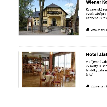
Wiener K
Kavárenský res
vyučování pro 
Kaffeehaus res
Vzdálenost: 
Hotel Zla
V příjemně zař
22 místy k sez
lahůdky zahrani
(
více
)
Vzdálenost: 