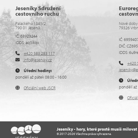
Jeseníky Sdružení
Eurore
cestovního ruchu
cestov
Palackého 1341/2
Nové doby
790 01 Jeseník
79326 Vrb
IČ: 68923244
IČ: 695940
IDDS: aq3ikqx
DIČ: CZ69
IDDS: 6u9r
+420 583 283 117
info@jeseniky.cz
+420 
jeseniky@e
Úřední hodiny:
pondělí až pátek 08:00 - 16:00
Úředn
pondělí až 
Oficiální web JSCR
Ofici
Jeseníky - hory, které prostě musíš milovat
© 2017-2026 Všechna práva vyhrazena.