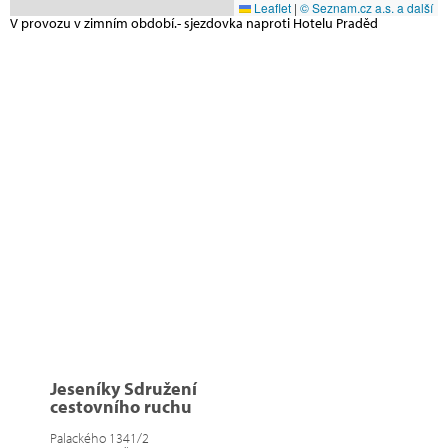
Leaflet
|
© Seznam.cz a.s. a další
V provozu v zimním období.- sjezdovka naproti Hotelu Praděd
Jeseníky Sdružení
cestovního ruchu
Palackého 1341/2