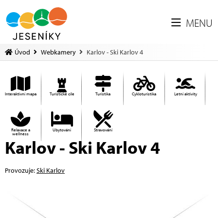
MENU
Úvod
Webkamery
Karlov - Ski Karlov 4
Interaktivní mapa
Turistické cíle
Turistika
Cykloturistika
Letní aktivity
Relaxace a
Ubytování
Stravování
wellness
Karlov - Ski Karlov 4
Provozuje:
Ski Karlov