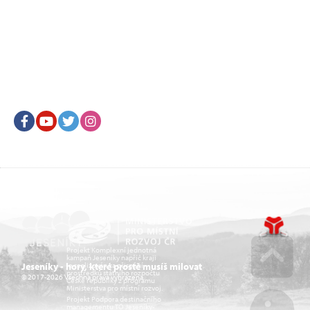
Facebook
Youtube
Twitter
Instagram
Projekt Komplexní jednotná
kampaň Jeseníky napříč kraji
je realizován za přispění
Jeseníky - hory, které prostě musíš milovat
prostředků státního rozpočtu
© 2017-2026 Všechna práva vyhrazena.
České republiky z programu
Go u
Ministerstva pro místní rozvoj.
Projekt Podpora destinačního
managementu TO Jeseníky-