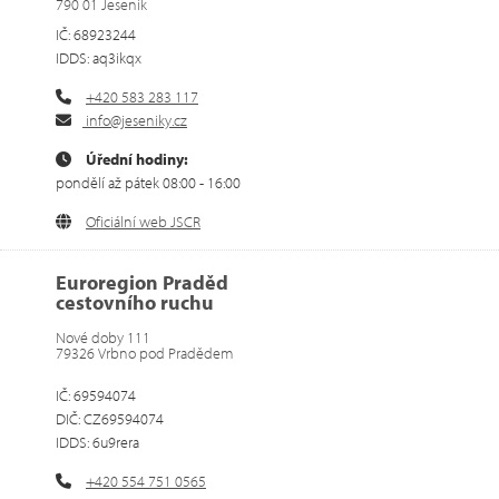
790 01 Jeseník
IČ: 68923244
IDDS: aq3ikqx
+420 583 283 117
info@jeseniky.cz
Úřední hodiny:
pondělí až pátek 08:00 - 16:00
Oficiální web JSCR
Euroregion Praděd
cestovního ruchu
Nové doby 111
79326 Vrbno pod Pradědem
IČ: 69594074
DIČ: CZ69594074
IDDS: 6u9rera
+420 554 751 0565