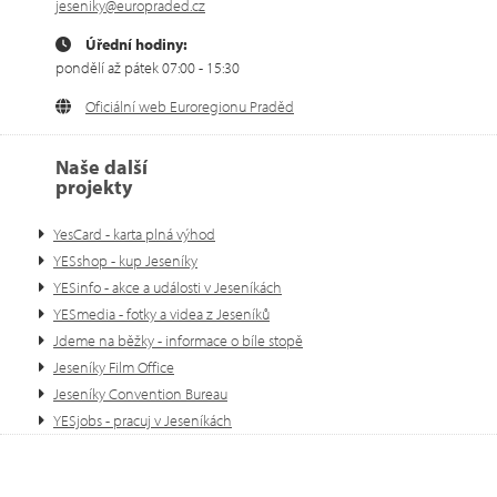
jeseniky@europraded.cz
Úřední hodiny:
pondělí až pátek 07:00 - 15:30
Oficiální web Euroregionu Praděd
Naše další
projekty
YesCard - karta plná výhod
YESshop - kup Jeseníky
YESinfo - akce a události v Jeseníkách
YESmedia - fotky a videa z Jeseníků
Jdeme na běžky - informace o bíle stopě
Jeseníky Film Office
Jeseníky Convention Bureau
YESjobs - pracuj v Jeseníkách