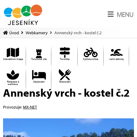
MENU
Úvod
Webkamery
Annenský vrch - kostel č.2
Interaktivní mapa
Turistické cíle
Turistika
Cykloturistika
Letní aktivity
Relaxace a
Ubytování
Stravování
wellness
Annenský vrch - kostel č.2
Provozuje:
MX-NET