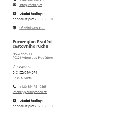
info@jeseniky.cz
Úřední hodiny:
pondělí až pátek 08:00 - 16:00
Oficiální web JSCR
Euroregion Praděd
cestovního ruchu
Nové doby 111
79326 Vrbno pod Pradědem
IČ: 69594074
DIČ: CZ69594074
IDDS: 6u9rera
+420 554 751 0565
jeseniky@europraded.cz
Úřední hodiny:
pondělí až pátek 07:00 - 15:30