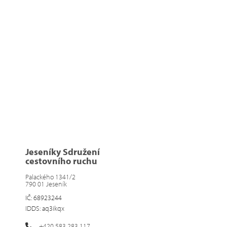
Jeseníky Sdružení
cestovního ruchu
Palackého 1341/2
790 01 Jeseník
IČ: 68923244
IDDS: aq3ikqx
+420 583 283 117