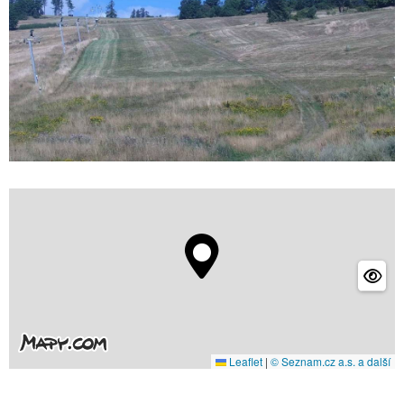
Leaflet
|
© Seznam.cz a.s. a další