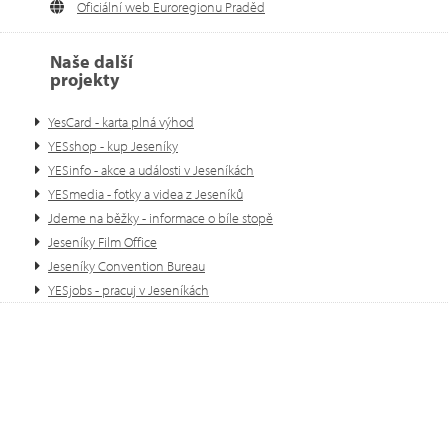
Oficiální web Euroregionu Praděd
Naše další
projekty
YesCard - karta plná výhod
YESshop - kup Jeseníky
YESinfo - akce a události v Jeseníkách
YESmedia - fotky a videa z Jeseníků
Jdeme na běžky - informace o bíle stopě
Jeseníky Film Office
Jeseníky Convention Bureau
YESjobs - pracuj v Jeseníkách