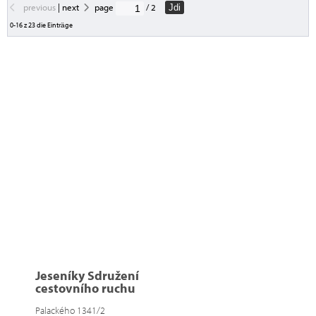
previous
|
next
page
/ 2
Jdi
0-16 z 23 die Einträge
Jeseníky Sdružení
cestovního ruchu
Palackého 1341/2