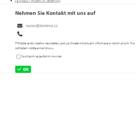
YESjobs - Arbeit in Jeseníky
Nehmen Sie Kontakt mit uns auf
Přihlašte se do našeho newsletteru pokud chcete mít aktuální informace o našich akcích. Pro
odhlášení vložte e-mail znovu.
Souhlasím se zasíláním novinek
OK