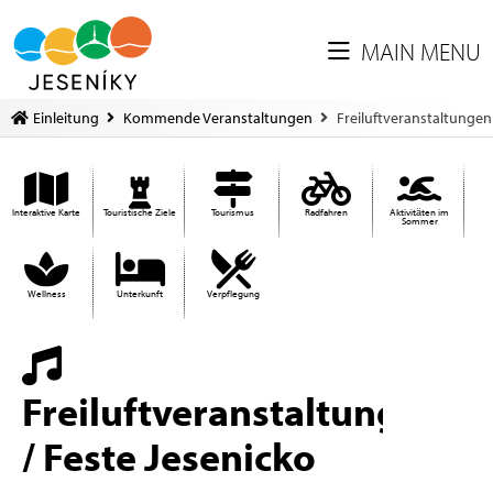
MAIN MENU
Einleitung
Kommende Veranstaltungen
Freiluftveranstaltungen
Interaktive Karte
Touristische Ziele
Tourismus
Radfahren
Aktivitäten im
Sommer
Wellness
Unterkunft
Verpflegung
Freiluftveranstaltungen
/ Feste Jesenicko