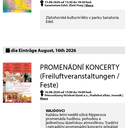
15.08.2026 od 15:30 do 18:30 hod.
Sanatorium Edel, Zlaté Hory |
Mapa
Zlatohorské kulturní léto v parku Sanatoria
Edel.
die Einträge August, 16th 2026
PROMENÁDNÍ KONCERTY
(Freiluftveranstaltungen /
Feste)
16.08.2026 od 15:00 do 16:00 hod.
Priessnitzovy léčebné lázně a.s., Hudební altán, Jeseník |
Mapa
WAJDOVCI
Každou letní neděli ožívá Ripperova
promenáda hudbou, pohodou a
jedinečnou lázeňskou atmosférou. Tradiční
i netradiční promenádní koncerty přinášejí