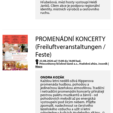
Hrubešová, mezi hosty vystoupí Heidi
Janků. Cílem akce je podpora regionální
identity, místních výrobců a cestovního
ruchu.
PROMENÁDNÍ KONCERTY
(Freiluftveranstaltungen /
Feste)
23.08.2026 od 15:00 do 16:00 hod.
Priessnitzovy léčebné lázně a.s., Hudební altán, Jeseník |
Mapa
ONDRA KOZÁK
Každou letní neděli ožívá Ripperova
promenáda hudbou, pohodou a
jedinečnou lázeňskou atmosférou. Tradiční
i netradiční promenádní koncerty přinášejí
pestrou paletu muzikantů a žánrů - od
pohodových melodií až po energická
vystoupení pod širým nebem. Přijďte
zpomalit, nadechnout se čerstvého
lázeňského vzduchu a užít si letní
odpoledne v kulisách Hudebního altánu. ☺