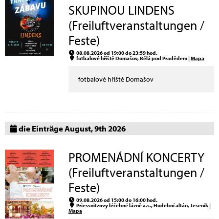
SKUPINOU LINDENS
(Freiluftveranstaltungen /
Feste)
08.08.2026 od 19:00 do 23:59 hod.
fotbalové hřiště Domašov, Bělá pod Pradědem |
Mapa
fotbalové hřiště Domašov
die Einträge August, 9th 2026
PROMENÁDNÍ KONCERTY
(Freiluftveranstaltungen /
Feste)
09.08.2026 od 15:00 do 16:00 hod.
Priessnitzovy léčebné lázně a.s., Hudební altán, Jeseník |
Mapa