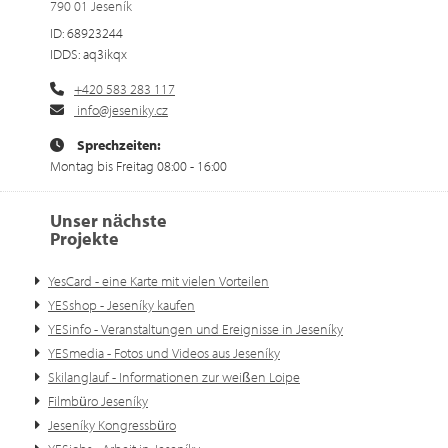
790 01 Jeseník
ID: 68923244
IDDS: aq3ikqx
+420 583 283 117
info@jeseniky.cz
Sprechzeiten:
Montag bis Freitag 08:00 - 16:00
Unser nächste
Projekte
YesCard - eine Karte mit vielen Vorteilen
YESshop - Jeseníky kaufen
YESinfo - Veranstaltungen und Ereignisse in Jeseníky
YESmedia - Fotos und Videos aus Jeseníky
Skilanglauf - Informationen zur weißen Loipe
Filmbüro Jeseníky
Jeseníky Kongressbüro