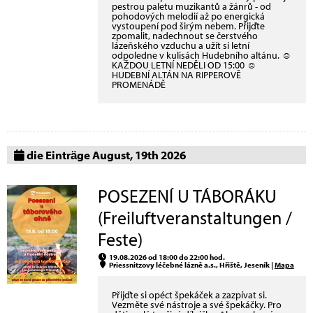
pestrou paletu muzikantů a žánrů - od
pohodových melodií až po energická
vystoupení pod širým nebem. Přijďte
zpomalit, nadechnout se čerstvého
lázeňského vzduchu a užít si letní
odpoledne v kulisách Hudebního altánu. ☺
KAŽDOU LETNÍ NEDĚLI OD 15:00 ☺
HUDEBNÍ ALTÁN NA RIPPEROVĚ
PROMENÁDĚ
die Einträge August, 19th 2026
POSEZENÍ U TÁBORÁKU
(Freiluftveranstaltungen /
Feste)
19.08.2026 od 18:00 do 22:00 hod.
Priessnitzovy léčebné lázně a.s., Hřiště, Jeseník |
Mapa
Přijďte si opéct špekáček a zazpívat si.
Vezměte své nástroje a své špekáčky. Pro