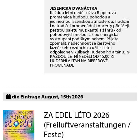
JESENICKÁ DVANÁCTKA
Každou letní neděli ožívá Ripperova
promenáda hudbou, pohodou a
jedinečnou lázeňskou atmosférou. Tradiční
i netradiční promenádní koncerty přinášejí
pestrou paletu muzikantů a žánrů - od
pohodových melodií až po energická
vystoupení pod širým nebem. Přijďte
zpomalit, nadechnout se čerstvého
lázeňského vzduchu a užít si letní
odpoledne v kulisách Hudebního altánu. ☺
KAŽDOU LETNÍ NEDĚLI OD 15:00 ☺
HUDEBNÍ ALTÁN NA RIPPEROVĚ
PROMENÁDĚ
die Einträge August, 15th 2026
ZA EDEL LÉTO 2026
(Freiluftveranstaltungen /
Feste)