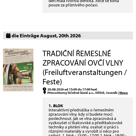
děti malá tvořivá dílnička. Akce se koná
pouze za příznivého počasí.
die Einträge August, 20th 2026
TRADIČNÍ ŘEMESLNÉ
ZPRACOVÁNÍ OVČÍ VLNY
(Freiluftveranstaltungen /
Feste)
20.08.2026 od 15:00 do 17:00 hod.
Priessnitzovy léčebné lázně a.s., Hřiště, Jeseník |
Mapa
1. BLOK
Interaktivní přednáška o řemeslném
zpracování vlny, kdy si budete moci
poslechnout, jak se vlna zpracovává a
vyzkoušet si tkalcovské a předtkalcovské
techniky a plstění vlny, osahat si práci s
různými materiály a vyrobit si něco pro
radost. 1. blok - 15:00 - 17:00 2. blok - 18:00 -