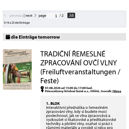
previous
|
next
page
/ 2
Jdi
0-16 z 23 die Einträge
die Einträge tomorrow
TRADIČNÍ ŘEMESLNÉ
ZPRACOVÁNÍ OVČÍ VLNY
(Freiluftveranstaltungen /
Feste)
07.08.2026 od 15:00 do 17:00 hod.
Priessnitzovy léčebné lázně a.s., Hřiště, Jeseník |
Mapa
1. BLOK
Interaktivní přednáška o řemeslném
zpracování vlny, kdy si budete moci
poslechnout, jak se vlna zpracovává a
vyzkoušet si tkalcovské a předtkalcovské
techniky a plstění vlny, osahat si práci s
různými materiály a vyrobit si něco pro