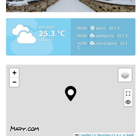
aktuálně
08.08.
|
jasno
|
28.5 °C
25.3 °C
09.08.
|
polojasno
|
29.7 °C
oblačno
10.08.
|
skoro jasno
|
33.3
°C
+
−
Leaflet
|
© Seznam.cz a.s. a další