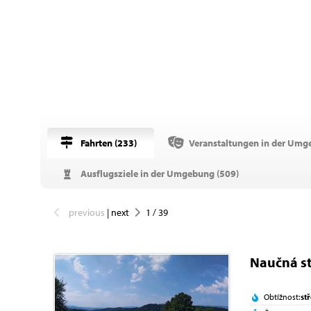
Fahrten (
233
)
Veranstaltungen in der Umg
Ausflugsziele in der Umgebung (
509
)
previous
|
next
1
/
39
Naučná s
Obtížnost:
st