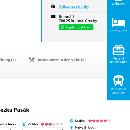
Webcams
Odkaz na stránky
Branná 1
788 25 Branná, Czechy
Naplánovat trasu
Unterkunft
Yescard
ebung (
2
)
Restaurants in der Nähe (
5
)
Rabattkarte
Verkehr in
Jeseníky
tezka Pasák
Krajina:
ředně těžká
Zážitek:
Nejvyšší bod: