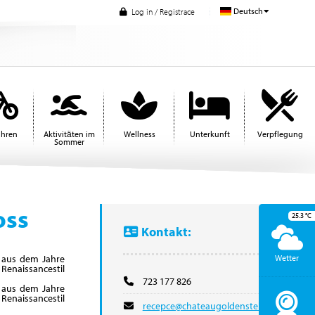
Deutsch
Log in / Registrace
ahren
Aktivitäten im
Wellness
Unterkunft
Verpflegung
Sommer
oss
25.3
°C
Kontakt:
t aus dem Jahre
Wetter
enaissancestil
723 177 826
t aus dem Jahre
enaissancestil
recepce@chateaugoldenstein.com