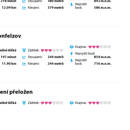
218 minut
Stoupání:
380 metrů
843 m.n.m.
Nejnižší
12.09 km
Klesání:
379 metrů
bod:
586 m.n.m.
onfelzov
Krajina:
ředně těžká
Zážitek:
Nejvyšší bod:
197 minut
Stoupání:
244 metrů
854 m.n.m.
Nejnižší
11.90 km
Klesání:
244 metrů
bod:
716 m.n.m.
ení přeložen
ředně těžká
Zážitek:
Krajina: