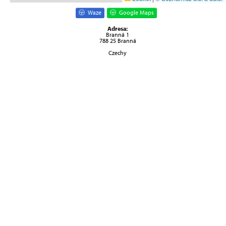
Waze
Google Maps
Adresa:
Branná 1
788 25 Branná
Czechy