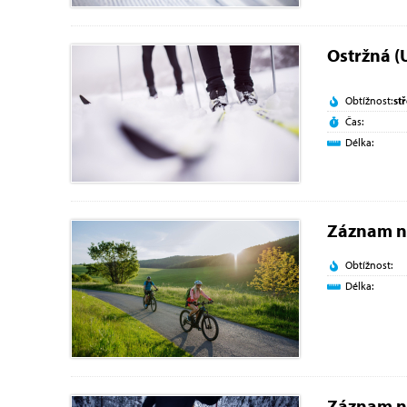
Ostržná (
Obtížnost:
st
Čas:
Délka:
Záznam n
Obtížnost:
Délka:
Záznam n