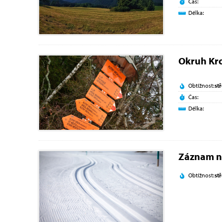
Čas:
Délka:
Okruh Kr
Obtížnost:
st
Čas:
Délka:
Záznam n
Obtížnost:
st