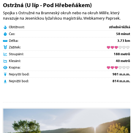
Ostržná (U líp - Pod Hřebeňákem)
Spojka s Ostružné na Branneský okruh nebo na okruh Milíře, který
navazuje na Jesenickou lyžařskou magistrálu. Webkamery Paprsek.
Obtížnost:
středně těžká
Čas:
58 minut
Délka:
3.73 km
Zážitek:
Stoupání:
188 metrů
Klesání:
40 metrů
Krajina:
Nejvyšší bod:
981 m.n.m.
Nejnižší bod:
814 m.n.m.