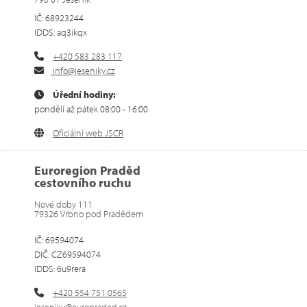
IČ: 68923244
IDDS: aq3ikqx
+420 583 283 117
info@jeseniky.cz
Úřední hodiny:
pondělí až pátek 08:00 - 16:00
Oficiální web JSCR
Euroregion Praděd
cestovního ruchu
Nové doby 111
79326 Vrbno pod Pradědem
IČ: 69594074
DIČ: CZ69594074
IDDS: 6u9rera
+420 554 751 0565
jeseniky@europraded.cz