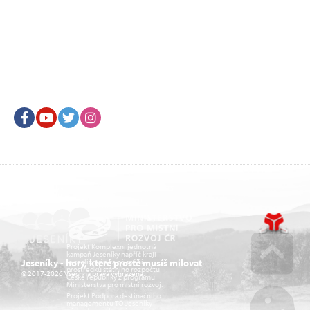
Facebook
Youtube
Twitter
Instagram
Projekt Komplexní jednotná
kampaň Jeseníky napříč kraji
je realizován za přispění
Jeseníky - hory, které prostě musíš milovat
prostředků státního rozpočtu
© 2017-2026 Všechna práva vyhrazena.
České republiky z programu
Go u
Ministerstva pro místní rozvoj.
Projekt Podpora destinačního
managementu TO Jeseníky-