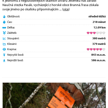
K jednomu z nejpůsobivějších skalních útvarů Jeseníků nás zavádí
Naučná stezka Pasák, vycházející z horské obce Branná.Trasa získala
svoje jméno po skalisku připomínajícím
... (
více
)
Obtížnost:
středně těžká
Čas:
218 minut
Délka:
12.09 km
Zážitek:
Stoupání:
380 metrů
Klesání:
379 metrů
Krajina:
Nejvyšší bod:
843 m.n.m.
Nejnižší bod:
586 m.n.m.