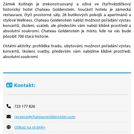
Zámek Kolštejn je zrekonstruovaný a ožívá ve čtyřhvězdičkový
historický hotel Chateau Goldenstein. Součástí hotelu je zámecká
restaurace, čtyři prostorné sály, 28 butikových pokojů a apartmánů a
stylové Wellness. Chateau Goldenstein nabízí možnost pořádání výstav,
koncertů, školení, svateb, ale především vám nabízí klidné prostředí a
absolutní soukromí. Chateau Goldenstein je místo, kde na vás bude
působit 700 stará historie.
Ostatní aktivity: prohlídka hradu, ubytování, možnost pořádání výstav,
koncertů, školení, svatby, především vám nabízíme klidné prostředí,
absolutní soukromí
Kontakt:
723 177 826
recepce@chateaugoldenstein.com
Odkaz na stránky