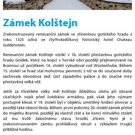
Zámek Kolštejn
Zrekonstruovaný renesanční zámek se zříceninou gotického hradu z
roku 1325 ožívá ve čtyřhvězdičkový historický hotel Chateau
Goldenstein.
Renesanční zámek Kolštejn vznikl v 16. století přestavbou gotického
hradu Goldek, který na kopci v horské obci později přejmenované na
Brannou už počátkem 14. století vybudoval rod Wüstenhube. Během
15. století se hrad stal mohutnou pevností, z níž se do současné doby
zachovala obvodová zeď, část západního paláce a do značné míry
přestavěná velká věž.
Ještě za třicetileté války měl Kolštejn důležitou úlohu při obraně
císařských vojsk před švédskou armádou, pak však jeho význam
postupně klesal. V 19. století byl v objektu umístěný knížecí pivovar a
později také obecní škola. Během první poloviny 20. století zámek přešel
do majetku Branné, později jej vlastnil stát a ke konci minulého století
už mu kvůli žalostnému stavu hrozilo zřícení. Nyní je v
zrekonstruovaném zámku prohlídkový okruh s výkladem trvající
přibližně hodinu.