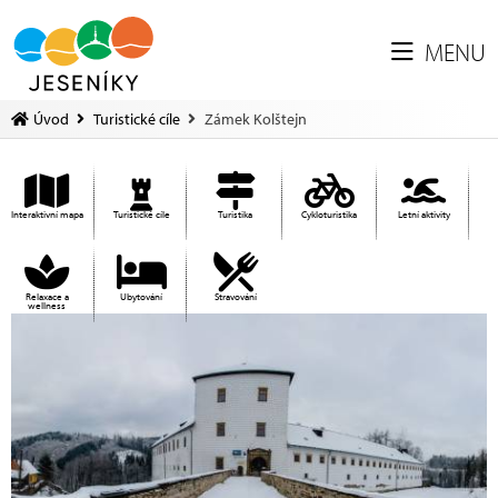
MENU
Úvod
Turistické cíle
Zámek Kolštejn
Interaktivní mapa
Turistické cíle
Turistika
Cykloturistika
Letní aktivity
Relaxace a
Ubytování
Stravování
wellness