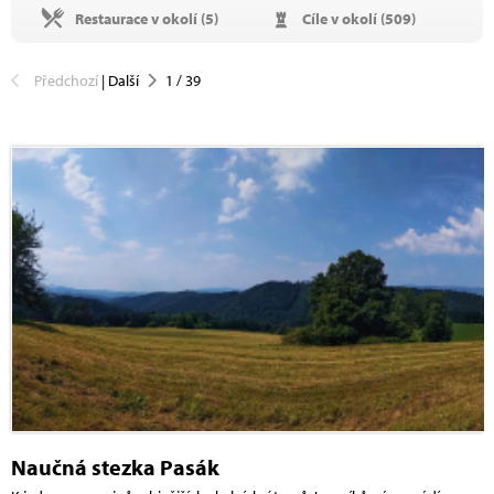
Restaurace v okolí (
5
)
Cíle v okolí (
509
)
Předchozí
|
Další
1
/
39
Naučná stezka Pasák