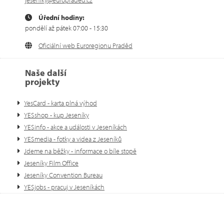
Úřední hodiny:
pondělí až pátek 07:00 - 15:30
Oficiální web Euroregionu Praděd
Naše další
projekty
YesCard - karta plná výhod
YESshop - kup Jeseníky
YESinfo - akce a události v Jeseníkách
YESmedia - fotky a videa z Jeseníků
Jdeme na běžky - informace o bíle stopě
Jeseníky Film Office
Jeseníky Convention Bureau
YESjobs - pracuj v Jeseníkách