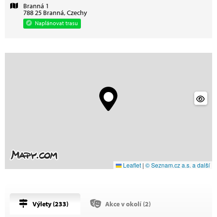
Branná 1
788 25 Branná, Czechy
Naplánovat trasu
Leaflet
|
© Seznam.cz a.s. a další
Výlety (
233
)
Akce v okolí (
2
)