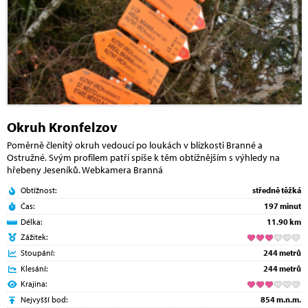
Okruh Kronfelzov
Poměrně členitý okruh vedoucí po loukách v blízkosti Branné a
Ostružné. Svým profilem patří spíše k těm obtížnějším s výhledy na
hřebeny Jeseníků. Webkamera Branná
Obtížnost:
středně těžká
Čas:
197 minut
Délka:
11.90 km
Zážitek:
Stoupání:
244 metrů
Klesání:
244 metrů
Krajina:
Nejvyšší bod:
854 m.n.m.