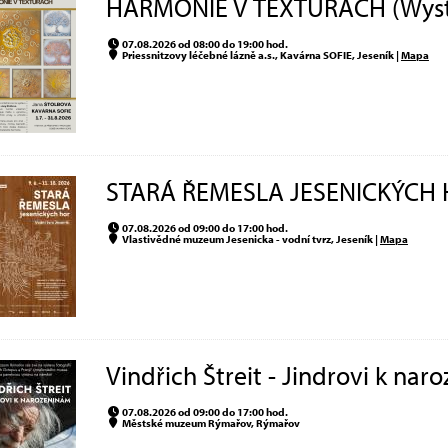
HARMONIE V TEXTURÁCH (Wys
07.08.2026 od 08:00 do 19:00 hod.
Priessnitzovy léčebné lázně a.s., Kavárna SOFIE, Jeseník |
Mapa
STARÁ ŘEMESLA JESENICKÝCH 
07.08.2026 od 09:00 do 17:00 hod.
Vlastivědné muzeum Jesenicka - vodní tvrz, Jeseník |
Mapa
Vindřich Štreit - Jindrovi k na
07.08.2026 od 09:00 do 17:00 hod.
Městské muzeum Rýmařov, Rýmařov