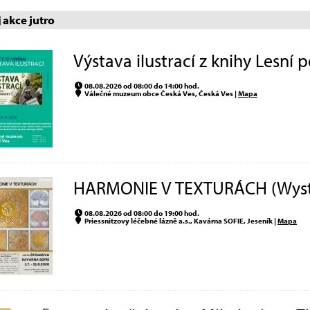
akce jutro
Výstava ilustrací z knihy Lesní
08.08.2026 od 08:00 do 14:00 hod.
Válečné muzeum obce Česká Ves, Česká Ves |
Mapa
HARMONIE V TEXTURÁCH (Wys
08.08.2026 od 08:00 do 19:00 hod.
Priessnitzovy léčebné lázně a.s., Kavárna SOFIE, Jeseník |
Mapa