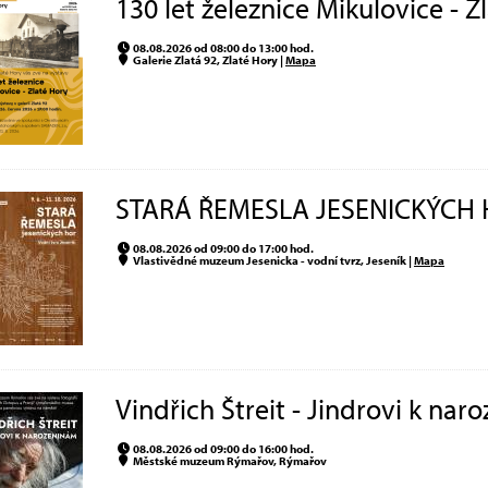
130 let železnice Mikulovice - 
08.08.2026 od 08:00 do 13:00 hod.
Galerie Zlatá 92, Zlaté Hory |
Mapa
STARÁ ŘEMESLA JESENICKÝCH 
08.08.2026 od 09:00 do 17:00 hod.
Vlastivědné muzeum Jesenicka - vodní tvrz, Jeseník |
Mapa
Vindřich Štreit - Jindrovi k na
08.08.2026 od 09:00 do 16:00 hod.
Městské muzeum Rýmařov, Rýmařov