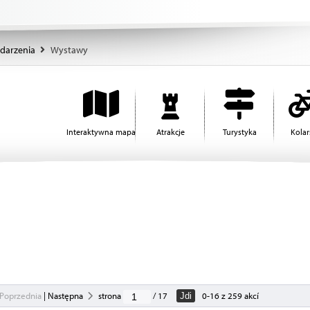
darzenia
Wystawy
Interaktywna mapa
Atrakcje
Turystyka
Kola
Poprzednia
|
Następna
strona
/ 17
0-16 z 259 akcí
Jdi