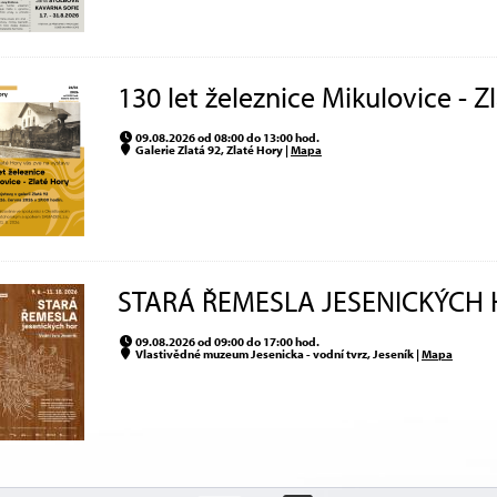
130 let železnice Mikulovice - 
09.08.2026 od 08:00 do 13:00 hod.
Galerie Zlatá 92, Zlaté Hory |
Mapa
STARÁ ŘEMESLA JESENICKÝCH 
09.08.2026 od 09:00 do 17:00 hod.
Vlastivědné muzeum Jesenicka - vodní tvrz, Jeseník |
Mapa