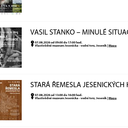
VASIL STANKO – MINULÉ SITUA
07.08.2026 od 09:00 do 17:00 hod.
Vlastivědné muzeum Jesenicka - vodní tvrz, Jeseník |
Mapa
STARÁ ŘEMESLA JESENICKÝCH 
07.08.2026 od 13:00 do 16:00 hod.
Vlastivědné muzeum Jesenicka - vodní tvrz, Jeseník |
Mapa