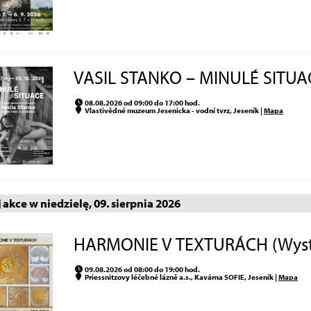
VASIL STANKO – MINULÉ SITUA
08.08.2026 od 09:00 do 17:00 hod.
Vlastivědné muzeum Jesenicka - vodní tvrz, Jeseník |
Mapa
akce w niedzielę, 09. sierpnia 2026
HARMONIE V TEXTURÁCH (Wys
09.08.2026 od 08:00 do 19:00 hod.
Priessnitzovy léčebné lázně a.s., Kavárna SOFIE, Jeseník |
Mapa