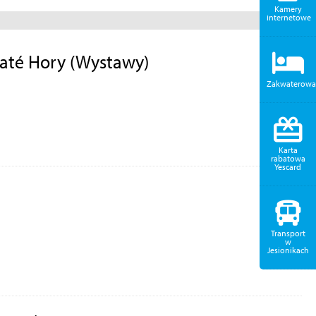
Kamery
internetowe
Zlaté Hory (Wystawy)
Zakwaterowa
Karta
rabatowa
Yescard
Transport
w
Jesionikach