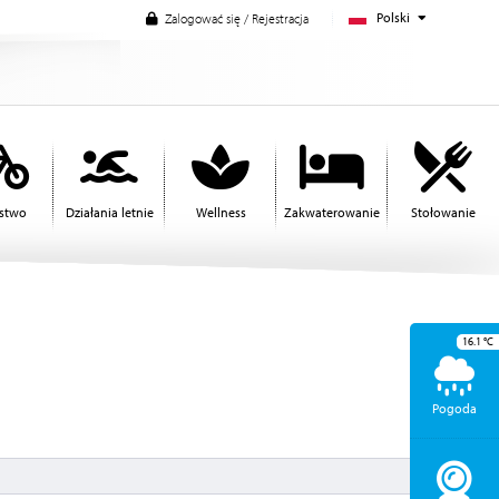
Polski
Zalogować się / Rejestracja
rstwo
Działania letnie
Wellness
Zakwaterowanie
Stołowanie
16.1
°C
Pogoda