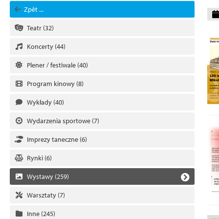
Zpět ...
Teatr
(32)
Koncerty
(44)
Plener / festiwale
(40)
Program kinowy
(8)
Wykłady
(40)
Wydarzenia sportowe
(7)
Imprezy taneczne
(6)
Rynki
(6)
Wystawy
(259)
Warsztaty
(7)
Inne
(245)