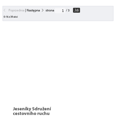
Poprzednia
|
Następna
strona
/ 3
Jdi
0-16 z 39 akcí
Jeseníky Sdružení
cestovního ruchu