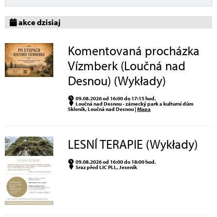
akce dzisiaj
Komentovaná procházka
Vízmberk (Loučná nad
Desnou) (Wykłady)
09.08.2026 od 16:00 do 17:15 hod.
Loučná nad Desnou - zámecký park a kulturní dům
Skleník, Loučná nad Desnou |
Mapa
LESNÍ TERAPIE (Wykłady)
09.08.2026 od 16:00 do 18:00 hod.
Sraz před LIC PLL, Jeseník