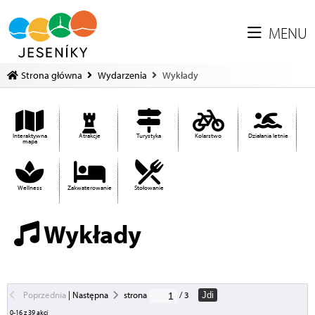
MENU
Strona główna
Wydarzenia
Wykłady
Interaktywna
Atrakcje
Turystyka
Kolarstwo
Działania letnie
mapa
Wellness
Zakwaterowanie
Stołowanie
Wykłady
Poprzednia
|
Następna
strona
/ 3
Jdi
0-16 z 39 akcí