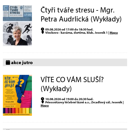
Čtyři tváře stresu - Mgr.
Petra Audrlická (Wykłady)
09.08.2026 od 17:00 do 18:30 hod.
Vinckovo - kavárna, dortírna, klub, Jeseník 1 |
Mapa
akce jutro
VÍTE CO VÁM SLUŠÍ?
(Wykłady)
10.08.2026 od 19:00 do 20:30 hod.
Priessnitzovy léčebné lázně a.s., Zrcadlový sál, Jeseník |
Mapa