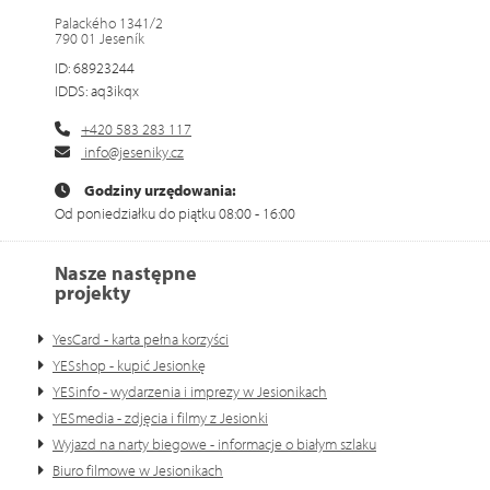
Palackého 1341/2
790 01 Jeseník
ID: 68923244
IDDS: aq3ikqx
+420 583 283 117
info@jeseniky.cz
Godziny urzędowania:
Od poniedziałku do piątku 08:00 - 16:00
Nasze następne
projekty
YesCard - karta pełna korzyści
YESshop - kupić Jesionkę
YESinfo - wydarzenia i imprezy w Jesionikach
YESmedia - zdjęcia i filmy z Jesionki
Wyjazd na narty biegowe - informacje o białym szlaku
Biuro filmowe w Jesionikach