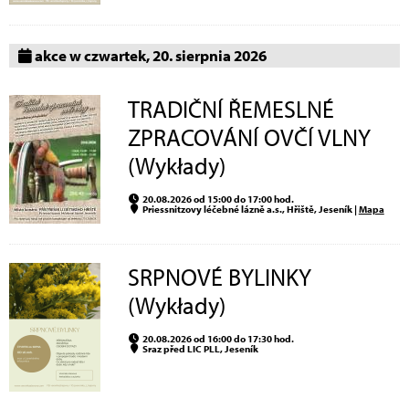
akce w czwartek, 20. sierpnia 2026
TRADIČNÍ ŘEMESLNÉ
ZPRACOVÁNÍ OVČÍ VLNY
(Wykłady)
20.08.2026 od 15:00 do 17:00 hod.
Priessnitzovy léčebné lázně a.s., Hřiště, Jeseník |
Mapa
SRPNOVÉ BYLINKY
(Wykłady)
20.08.2026 od 16:00 do 17:30 hod.
Sraz před LIC PLL, Jeseník