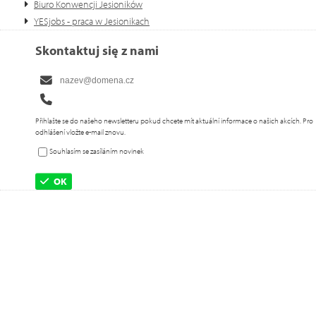
Biuro Konwencji Jesioników
YESjobs - praca w Jesionikach
Skontaktuj się z nami
Přihlašte se do našeho newsletteru pokud chcete mít aktuální informace o našich akcích. Pro
odhlášení vložte e-mail znovu.
Souhlasím se zasíláním novinek
OK