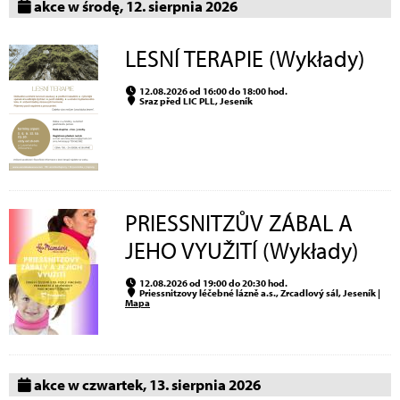
akce w środę, 12. sierpnia 2026
LESNÍ TERAPIE (Wykłady)
12.08.2026 od 16:00 do 18:00 hod.
Sraz před LIC PLL, Jeseník
PRIESSNITZŮV ZÁBAL A
JEHO VYUŽITÍ (Wykłady)
12.08.2026 od 19:00 do 20:30 hod.
Priessnitzovy léčebné lázně a.s., Zrcadlový sál, Jeseník |
Mapa
akce w czwartek, 13. sierpnia 2026