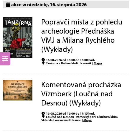
akce w niedzielę, 16. sierpnia 2026
Popravčí místa z pohledu
archeologie Přednáška
VMJ a Milana Rychlého
(Wykłady)
16.08.2026 od 15:00 do 16:00 hod.
Tančírna v Račím údolí, Javorník |
Mapa
Komentovaná procházka
Vízmberk (Loučná nad
Desnou) (Wykłady)
16.08.2026 od 16:00 do 17:15 hod.
Loučná nad Desnou - zámecký park a kulturní dům
Skleník, Loučná nad Desnou |
Mapa