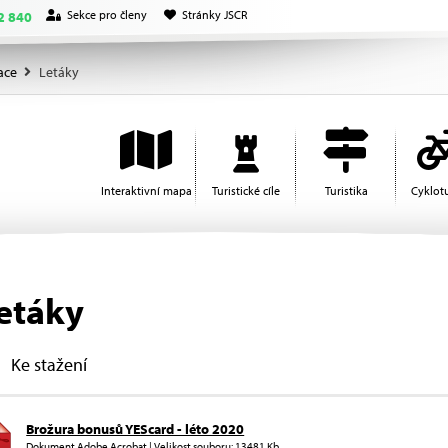
Sekce pro členy
Stránky JSCR
2 840
ace
Letáky
Interaktivní mapa
Turistické cíle
Turistika
Cyklotu
etáky
Ke stažení
Brožura bonusů YEScard - léto 2020
Dokument Adobe Acrobat | Velikost souboru: 13481 Kb