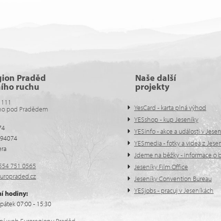
gion Praděd
Naše další
ního ruchu
projekty
 111
YesCard - karta plná výhod
no pod Pradědem
YESshop - kup Jeseníky
74
YESinfo - akce a události v Jese
594074
YESmedia - fotky a videa z Jese
era
Jdeme na běžky - informace o b
554 751 0565
Jeseníky Film Office
uropraded.cz
Jeseníky Convention Bureau
YESjobs - pracuj v Jeseníkách
í hodiny:
pátek 07:00 - 15:30