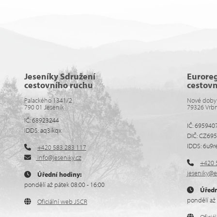
Jeseníky Sdružení
Eurore
cestovního ruchu
cestov
Palackého 1341/2
Nové doby
790 01 Jeseník
79326 Vrb
IČ: 68923244
IČ: 695940
IDDS: aq3ikqx
DIČ: CZ69
IDDS: 6u9r
+420 583 283 117
info@jeseniky.cz
+420 
jeseniky@e
Úřední hodiny:
pondělí až pátek 08:00 - 16:00
Úředn
pondělí až 
Oficiální web JSCR