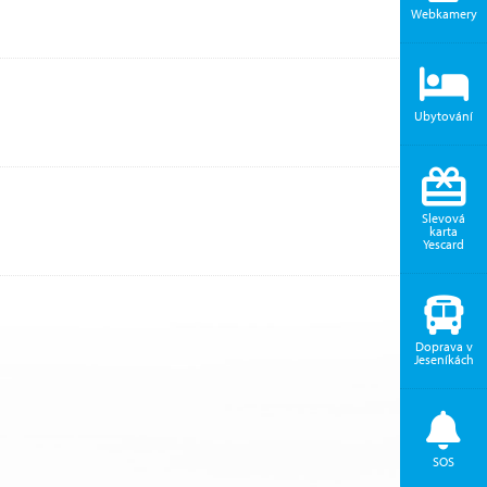
Webkamery
Ubytování
Slevová
karta
Yescard
Doprava v
Jeseníkách
SOS