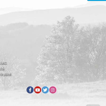
níkách
níků
íle stopě
Facebook
Youtube
Twitter
Instagram