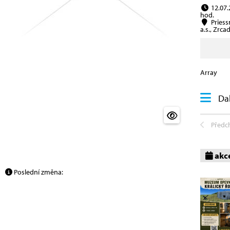
12.07.
hod.
Priess
a.s., Zrca
Array
Dal
Předc
akc
Poslední změna: