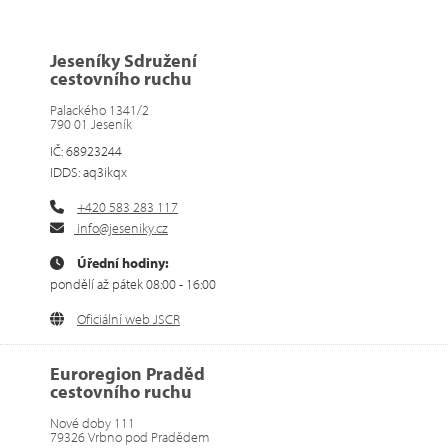
Jeseníky Sdružení
cestovního ruchu
Palackého 1341/2
790 01 Jeseník
IČ: 68923244
IDDS: aq3ikqx
+420 583 283 117
info@jeseniky.cz
Úřední hodiny:
pondělí až pátek 08:00 - 16:00
Oficiální web JSCR
Euroregion Praděd
cestovního ruchu
Nové doby 111
79326 Vrbno pod Pradědem