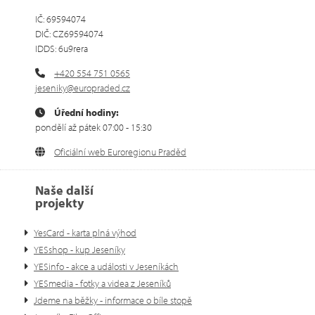
IČ: 69594074
DIČ: CZ69594074
IDDS: 6u9rera
+420 554 751 0565
jeseniky@europraded.cz
Úřední hodiny:
pondělí až pátek 07:00 - 15:30
Oficiální web Euroregionu Praděd
Naše další
projekty
YesCard - karta plná výhod
YESshop - kup Jeseníky
YESinfo - akce a události v Jeseníkách
YESmedia - fotky a videa z Jeseníků
Jdeme na běžky - informace o bíle stopě