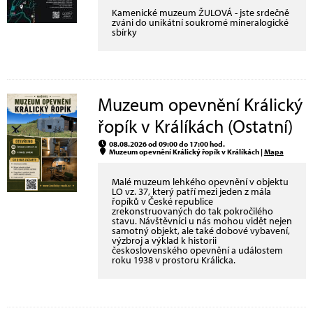
Kamenické muzeum ŽULOVÁ - jste srdečně
zváni do unikátní soukromé mineralogické
sbírky
Muzeum opevnění Králický
řopík v Králíkách (Ostatní)
08.08.2026 od 09:00 do 17:00 hod.
Muzeum opevnění Králický řopík v Králíkách |
Mapa
Malé muzeum lehkého opevnění v objektu
LO vz. 37, který patří mezi jeden z mála
řopíků v České republice
zrekonstruovaných do tak pokročilého
stavu. Návštěvníci u nás mohou vidět nejen
samotný objekt, ale také dobové vybavení,
výzbroj a výklad k historii
československého opevnění a událostem
roku 1938 v prostoru Králicka.