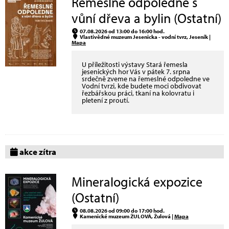
Řemeslné odpoledne s
vůní dřeva a bylin (Ostatní)
07.08.2026 od 13:00 do 16:00 hod.
Vlastivědné muzeum Jesenicka - vodní tvrz, Jeseník |
Mapa
U příležitosti výstavy Stará řemesla
jesenických hor Vás v pátek 7. srpna
srdečně zveme na řemeslné odpoledne ve
Vodní tvrzi, kde budete moci obdivovat
řezbářskou práci, tkaní na kolovratu i
pletení z proutí.
akce zítra
Mineralogická expozice
(Ostatní)
08.08.2026 od 09:00 do 17:00 hod.
Kamenické muzeum ŽULOVÁ, Žulová |
Mapa