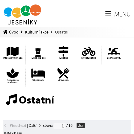
MENU
Úvod
Kulturní akce
Ostatní
Interaktivní mapa
Turistické cíle
Turistika
Cykloturistika
Letní aktivity
Relaxace a
Ubytování
Stravování
wellness
Ostatní
Předchozí
|
Další
strana
/ 16
Jdi
0-16 z 244 akcí