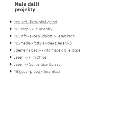
Naše další
projekty
YesCard - karta plná výhod
YESshop - kup Jeseníky
YESinfo - akce a události v Jeseníkách
YESmedia - fotky a videa z Jeseníků
Jdeme na běžky - informace o bíle stopě
Jeseníky Film Office
Jeseníky Convention Bureau
YESjobs - pracuj v Jeseníkách