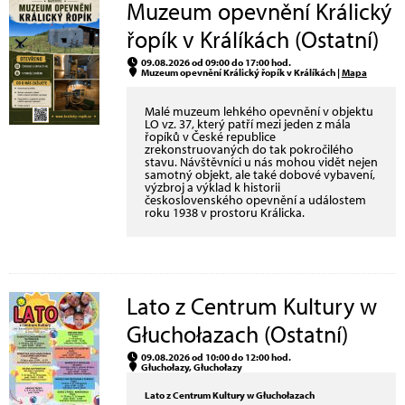
Muzeum opevnění Králický
řopík v Králíkách (Ostatní)
09.08.2026 od 09:00 do 17:00 hod.
Muzeum opevnění Králický řopík v Králíkách |
Mapa
Malé muzeum lehkého opevnění v objektu
LO vz. 37, který patří mezi jeden z mála
řopíků v České republice
zrekonstruovaných do tak pokročilého
stavu. Návštěvníci u nás mohou vidět nejen
samotný objekt, ale také dobové vybavení,
výzbroj a výklad k historii
československého opevnění a událostem
roku 1938 v prostoru Králicka.
Lato z Centrum Kultury w
Głuchołazach (Ostatní)
09.08.2026 od 10:00 do 12:00 hod.
Głuchołazy, Głuchołazy
Lato z Centrum Kultury w Głuchołazach