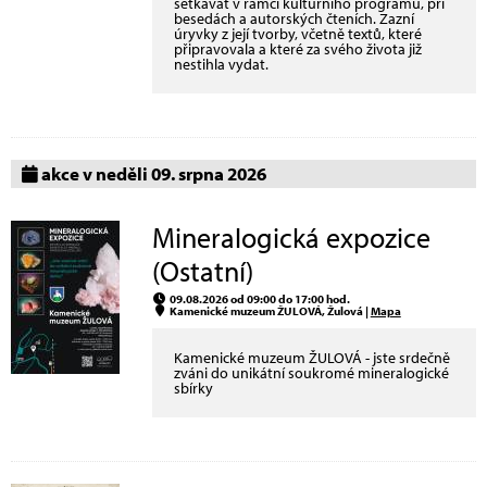
setkávat v rámci kulturního programu, při
besedách a autorských čteních. Zazní
úryvky z její tvorby, včetně textů, které
připravovala a které za svého života již
nestihla vydat.
akce v neděli 09. srpna 2026
Mineralogická expozice
(Ostatní)
09.08.2026 od 09:00 do 17:00 hod.
Kamenické muzeum ŽULOVÁ, Žulová |
Mapa
Kamenické muzeum ŽULOVÁ - jste srdečně
zváni do unikátní soukromé mineralogické
sbírky