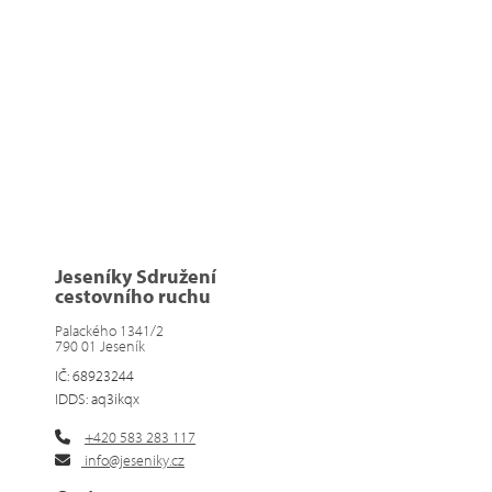
Jeseníky Sdružení
cestovního ruchu
Palackého 1341/2
790 01 Jeseník
IČ: 68923244
IDDS: aq3ikqx
+420 583 283 117
info@jeseniky.cz