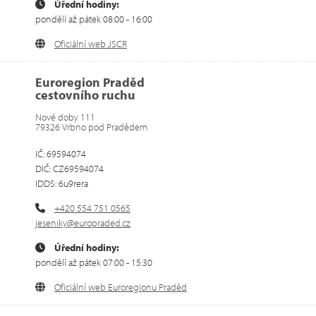
Úřední hodiny:
pondělí až pátek 08:00 - 16:00
Oficiální web JSCR
Euroregion Praděd
cestovního ruchu
Nové doby 111
79326 Vrbno pod Pradědem
IČ: 69594074
DIČ: CZ69594074
IDDS: 6u9rera
+420 554 751 0565
jeseniky@europraded.cz
Úřední hodiny:
pondělí až pátek 07:00 - 15:30
Oficiální web Euroregionu Praděd