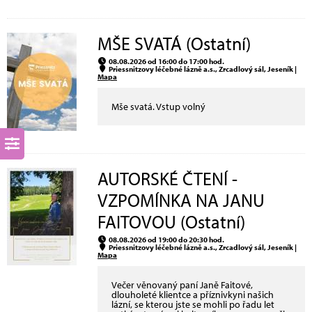
MŠE SVATÁ (Ostatní)
08.08.2026 od 16:00 do 17:00 hod.
Priessnitzovy léčebné lázně a.s., Zrcadlový sál, Jeseník |
Mapa
Mše svatá. Vstup volný
AUTORSKÉ ČTENÍ -
VZPOMÍNKA NA JANU
FAITOVOU (Ostatní)
08.08.2026 od 19:00 do 20:30 hod.
Priessnitzovy léčebné lázně a.s., Zrcadlový sál, Jeseník |
Mapa
Večer věnovaný paní Janě Faitové,
dlouholeté klientce a příznivkyni našich
lázní, se kterou jste se mohli po řadu let