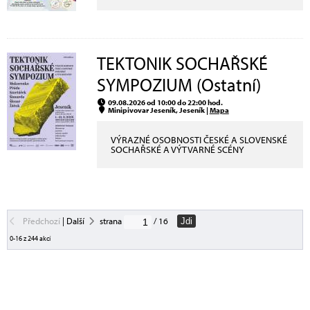
TEKTONIK SOCHAŘSKÉ
SYMPOZIUM (Ostatní)
09.08.2026 od 10:00 do 22:00 hod.
Minipivovar Jeseník, Jeseník |
Mapa
VÝRAZNÉ OSOBNOSTI ČESKÉ A SLOVENSKÉ
SOCHAŘSKÉ A VÝTVARNÉ SCÉNY
Předchozí
|
Další
strana
/ 16
Jdi
0-16 z 244 akcí