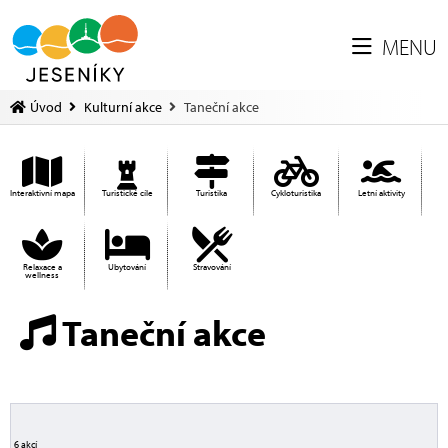
MENU
Úvod
Kulturní akce
Taneční akce
Interaktivní mapa
Turistické cíle
Turistika
Cykloturistika
Letní aktivity
Relaxace a
Ubytování
Stravování
wellness
Taneční akce
6 akcí