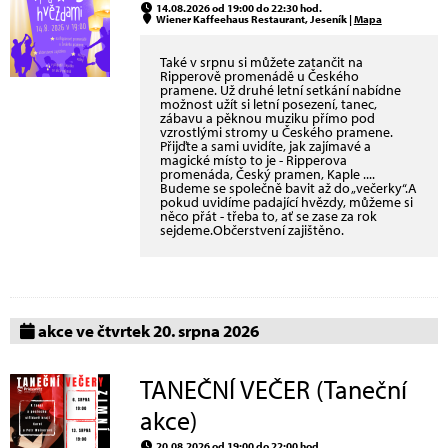
14.08.2026 od 19:00 do 22:30 hod.
Wiener Kaffeehaus Restaurant, Jeseník |
Mapa
Také v srpnu si můžete zatančit na
Ripperově promenádě u Českého
pramene. Už druhé letní setkání nabídne
možnost užít si letní posezení, tanec,
zábavu a pěknou muziku přímo pod
vzrostlými stromy u Českého pramene.
Přijďte a sami uvidíte, jak zajímavé a
magické místo to je - Ripperova
promenáda, Český pramen, Kaple ....
Budeme se společně bavit až do „večerky“.A
pokud uvidíme padající hvězdy, můžeme si
něco přát - třeba to, ať se zase za rok
sejdeme.Občerstvení zajištěno.
akce ve čtvrtek 20. srpna 2026
TANEČNÍ VEČER (Taneční
akce)
20.08.2026 od 19:00 do 22:00 hod.