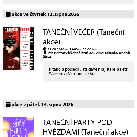
akce ve čtvrtek 13. srpna 2026
TANEČNÍ VEČER (Taneční
akce)
13.08.2026 od 19:00 do 22:00 hod.
Priessnitzovy léčebné lázně a.s., Zimní zahrada, Jeseník |
Mapa
K tanci a poslechu střídavě hrají Karel a Petr
Weiserovi. Vstupné 50 Kč.
akce v pátek 14. srpna 2026
TANEČNÍ PÁRTY POD
HVĚZDAMI (Taneční akce)