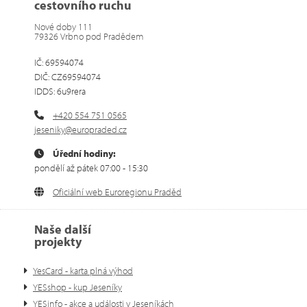
cestovního ruchu
Nové doby 111
79326 Vrbno pod Pradědem
IČ: 69594074
DIČ: CZ69594074
IDDS: 6u9rera
+420 554 751 0565
jeseniky@europraded.cz
Úřední hodiny:
pondělí až pátek 07:00 - 15:30
Oficiální web Euroregionu Praděd
Naše další
projekty
YesCard - karta plná výhod
YESshop - kup Jeseníky
YESinfo - akce a události v Jeseníkách