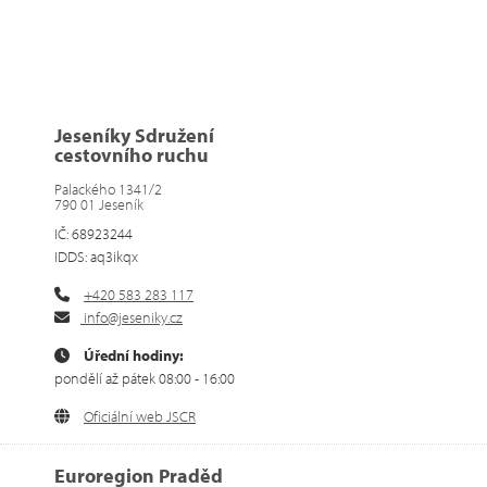
Jeseníky Sdružení
cestovního ruchu
Palackého 1341/2
790 01 Jeseník
IČ: 68923244
IDDS: aq3ikqx
+420 583 283 117
info@jeseniky.cz
Úřední hodiny:
pondělí až pátek 08:00 - 16:00
Oficiální web JSCR
Euroregion Praděd