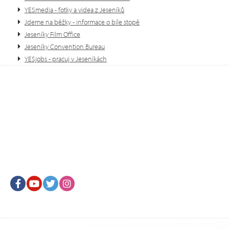
YESmedia - fotky a videa z Jeseníků
Jdeme na běžky - informace o bíle stopě
Jeseníky Film Office
Jeseníky Convention Bureau
YESjobs - pracuj v Jeseníkách
Facebook
Youtube
Twitter
Instagram