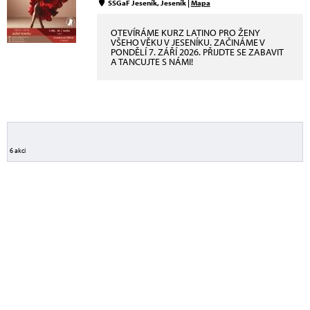
SŠGaF Jeseník, Jeseník |
Mapa
OTEVÍRÁME KURZ LATINO PRO ŽENY
VŠEHO VĚKU V JESENÍKU. ZAČINÁME V
PONDĚLÍ 7. ZÁŘÍ 2026. PŘIJDTE SE ZABAVIT
A TANCUJTE S NÁMI!
6 akcí