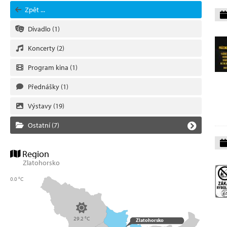
Zpět ...
Divadlo
(1)
Koncerty
(2)
Program kina
(1)
Přednášky
(1)
Výstavy
(19)
Ostatní
(7)
Region
Zlatohorsko
0.0 °C
29.2 °C
Zlatohorsko