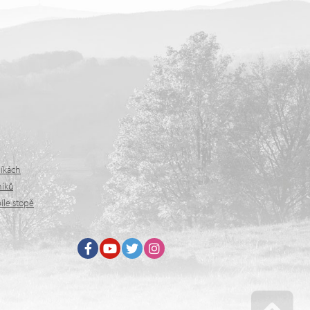
níkách
níků
íle stopě
Facebook
Youtube
Twitter
Instagram