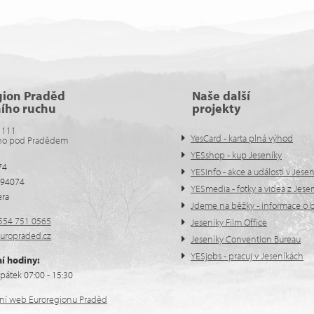
gion Praděd
Naše další
ního ruchu
projekty
 111
YesCard - karta plná výhod
no pod Pradědem
YESshop - kup Jeseníky
74
YESinfo - akce a události v Jese
594074
YESmedia - fotky a videa z Jese
era
Jdeme na běžky - informace o b
554 751 0565
Jeseníky Film Office
uropraded.cz
Jeseníky Convention Bureau
YESjobs - pracuj v Jeseníkách
í hodiny:
pátek 07:00 - 15:30
ální web Euroregionu Praděd