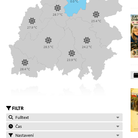
0.0 °C
28.7 °C
25.4 °C
27.9 °C
28.5 °C
24.2 °C
23.9 °C
28.4 °C
FILTR
Fulltext
Čas
Nastavení