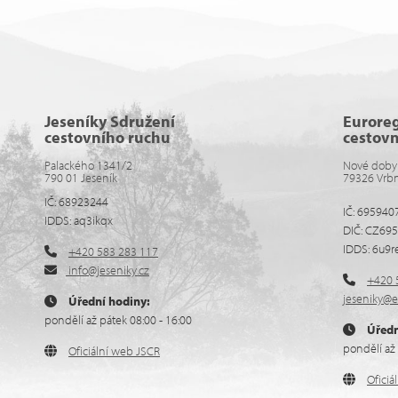
Jeseníky Sdružení
Eurore
cestovního ruchu
cestov
Palackého 1341/2
Nové doby
790 01 Jeseník
79326 Vrb
IČ: 68923244
IČ: 695940
IDDS: aq3ikqx
DIČ: CZ69
IDDS: 6u9r
+420 583 283 117
info@jeseniky.cz
+420 
jeseniky@e
Úřední hodiny:
pondělí až pátek 08:00 - 16:00
Úředn
pondělí až 
Oficiální web JSCR
Ofici