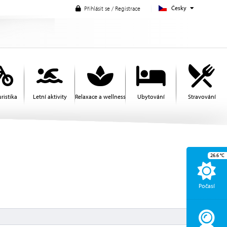
Česky
Přihlásit se / Registrace
ristika
Letní aktivity
Relaxace a wellness
Ubytování
Stravování
26.6
°C
Počasí