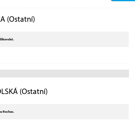
 (Ostatní)
ilikovské.
LSKÁ (Ostatní)
hu Rochus.