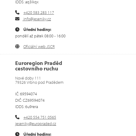
IDDS: aq3ikqx
+420 583 283 117
info@jeseniky.cz
Úřední hodiny:
pondělí až pátek 08:00 - 16:00
Oficiální web JSCR
Euroregion Praděd
cestovního ruchu
Nové doby 111
79326 Vrbno pod Pradědem
IČ: 69594074
DIČ: CZ69594074
IDDS: 6u9rera
+420 554 751 0565
jeseniky@europraded.cz
Úřední hodiny: