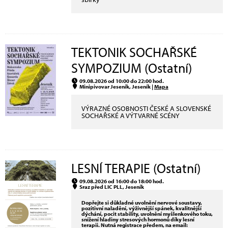
TEKTONIK SOCHAŘSKÉ
SYMPOZIUM (Ostatní)
09.08.2026 od 10:00 do 22:00 hod.
Minipivovar Jeseník, Jeseník |
Mapa
VÝRAZNÉ OSOBNOSTI ČESKÉ A SLOVENSKÉ
SOCHAŘSKÉ A VÝTVARNÉ SCÉNY
LESNÍ TERAPIE (Ostatní)
09.08.2026 od 16:00 do 18:00 hod.
Sraz před LIC PLL, Jeseník
Dopřejte si důkladné uvolnění nervové soustavy,
pozitivní naladění, výživnější spánek, kvalitnější
dýchání, pocit stability, uvolnění myšlenkového toku,
snížení hladiny stresových hormonů díky lesní
terapii. Nutná registrace předem, na email: