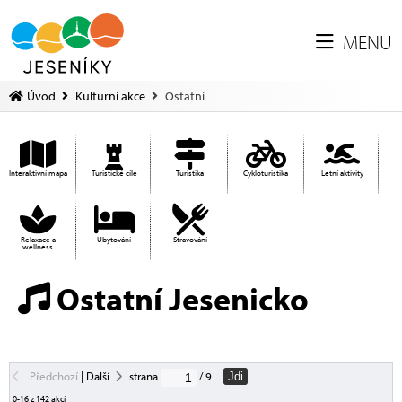
MENU
Úvod
Kulturní akce
Ostatní
Interaktivní mapa
Turistické cíle
Turistika
Cykloturistika
Letní aktivity
Relaxace a
Ubytování
Stravování
wellness
Ostatní Jesenicko
Předchozí
|
Další
strana
/ 9
Jdi
0-16 z 142 akcí