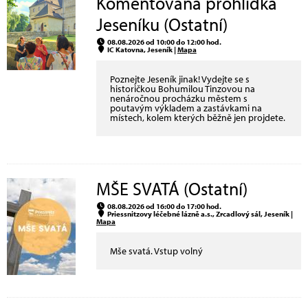
Komentovaná prohlídka
Jeseníku (Ostatní)
08.08.2026 od 10:00 do 12:00 hod.
IC Katovna, Jeseník |
Mapa
Poznejte Jeseník jinak! Vydejte se s
historičkou Bohumilou Tinzovou na
nenáročnou procházku městem s
poutavým výkladem a zastávkami na
místech, kolem kterých běžně jen projdete.
MŠE SVATÁ (Ostatní)
08.08.2026 od 16:00 do 17:00 hod.
Priessnitzovy léčebné lázně a.s., Zrcadlový sál, Jeseník |
Mapa
Mše svatá. Vstup volný