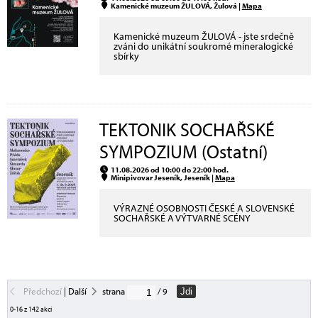
Kamenické muzeum ŽULOVÁ, Žulová |
Mapa
Kamenické muzeum ŽULOVÁ - jste srdečně
zváni do unikátní soukromé mineralogické
sbírky
TEKTONIK SOCHAŘSKÉ
SYMPOZIUM (Ostatní)
11.08.2026 od 10:00 do 22:00 hod.
Minipivovar Jeseník, Jeseník |
Mapa
VÝRAZNÉ OSOBNOSTI ČESKÉ A SLOVENSKÉ
SOCHAŘSKÉ A VÝTVARNÉ SCÉNY
Předchozí
|
Další
strana
/ 9
Jdi
0-16 z 142 akcí