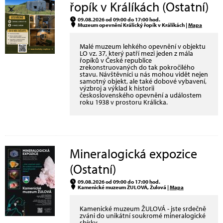
řopík v Králíkách (Ostatní)
09.08.2026 od 09:00 do 17:00 hod.
Muzeum opevnění Králický řopík v Králíkách |
Mapa
Malé muzeum lehkého opevnění v objektu
LO vz. 37, který patří mezi jeden z mála
řopíků v České republice
zrekonstruovaných do tak pokročilého
stavu. Návštěvníci u nás mohou vidět nejen
samotný objekt, ale také dobové vybavení,
výzbroj a výklad k historii
československého opevnění a událostem
roku 1938 v prostoru Králicka.
Mineralogická expozice
(Ostatní)
09.08.2026 od 09:00 do 17:00 hod.
Kamenické muzeum ŽULOVÁ, Žulová |
Mapa
Kamenické muzeum ŽULOVÁ - jste srdečně
zváni do unikátní soukromé mineralogické
sbírky