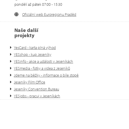
pondělí až pátek 07:00 - 15:30
Oficiální web Euroregionu Praděd
Naše další
projekty
YesCard - karta plná výhod
YESshop - kup Jeseníky
YESinfo - akce a události v Jeseníkách
YESmedia - fotky a videa z Jeseníků
Jdeme na běžky - informace o bíle stopě
Jeseníky Film Office
Jeseníky Convention Bureau
YESjobs - pracuj v Jeseníkách