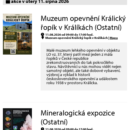
akce v úterý 11. srpna 2026
Muzeum opevnění Králický
řopík v Králíkách (Ostatní)
11.08.2026 od 09:00 do 17:00 hod.
Muzeum opevnění Králický řopík v Králíkách |
Mapa
Malé muzeum lehkého opevnění v objektu
LO vz. 37, který patří mezi jeden z mála
řopíků v České republice
zrekonstruovaných do tak pokročilého
stavu. Návštěvníci u nás mohou vidět nejen
samotný objekt, ale také dobové vybavení,
výzbroj a výklad k historii
československého opevnění a událostem
roku 1938 v prostoru Králicka.
Mineralogická expozice
(Ostatní)
11.08.2026 od 09:00 do 17:00 hod.