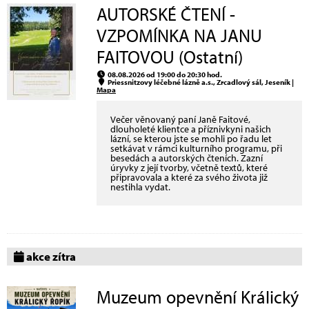
AUTORSKÉ ČTENÍ -
VZPOMÍNKA NA JANU
FAITOVOU (Ostatní)
08.08.2026 od 19:00 do 20:30 hod.
Priessnitzovy léčebné lázně a.s., Zrcadlový sál, Jeseník |
Mapa
Večer věnovaný paní Janě Faitové,
dlouholeté klientce a příznivkyni našich
lázní, se kterou jste se mohli po řadu let
setkávat v rámci kulturního programu, při
besedách a autorských čteních. Zazní
úryvky z její tvorby, včetně textů, které
připravovala a které za svého života již
nestihla vydat.
akce zítra
Muzeum opevnění Králický