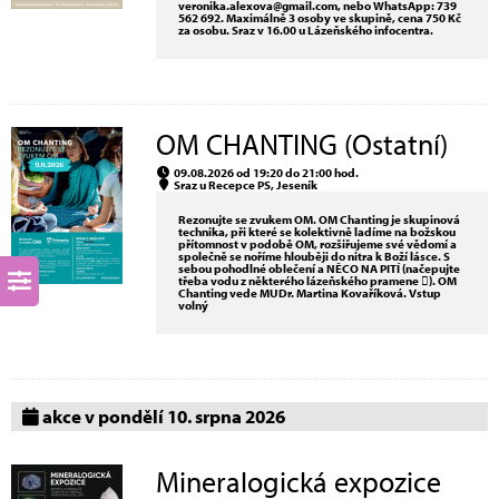
veronika.alexova@gmail.com, nebo WhatsApp: 739
562 692. Maximálně 3 osoby ve skupině, cena 750 Kč
za osobu. Sraz v 16.00 u Lázeňského infocentra.
OM CHANTING (Ostatní)
09.08.2026 od 19:20 do 21:00 hod.
Sraz u Recepce PS, Jeseník
Rezonujte se zvukem OM. OM Chanting je skupinová
technika, při které se kolektivně ladíme na božskou
přítomnost v podobě OM, rozšiřujeme své vědomí a
společně se noříme hlouběji do nitra k Boží lásce. S
sebou pohodlné oblečení a NĚCO NA PITÍ (načepujte
třeba vodu z některého lázeňského pramene ). OM
Chanting vede MUDr. Martina Kovaříková. Vstup
volný
akce v pondělí 10. srpna 2026
Mineralogická expozice