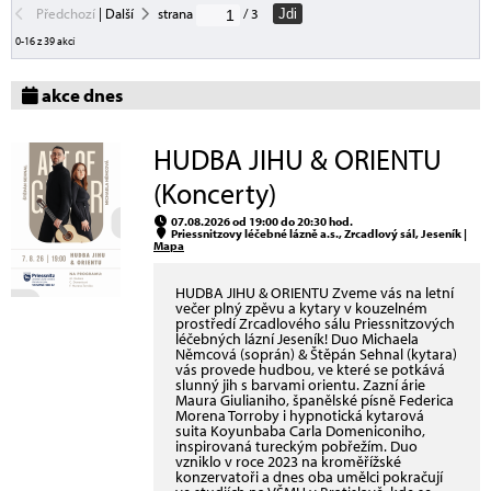
Předchozí
|
Další
strana
/ 3
Jdi
0-16 z 39 akcí
akce dnes
HUDBA JIHU & ORIENTU
(Koncerty)
07.08.2026 od 19:00 do 20:30 hod.
Priessnitzovy léčebné lázně a.s., Zrcadlový sál, Jeseník |
Mapa
HUDBA JIHU & ORIENTU Zveme vás na letní
večer plný zpěvu a kytary v kouzelném
prostředí Zrcadlového sálu Priessnitzových
léčebných lázní Jeseník! Duo Michaela
Němcová (soprán) & Štěpán Sehnal (kytara)
vás provede hudbou, ve které se potkává
slunný jih s barvami orientu. Zazní árie
Maura Giulianiho, španělské písně Federica
Morena Torroby i hypnotická kytarová
suita Koyunbaba Carla Domeniconiho,
inspirovaná tureckým pobřežím. Duo
vzniklo v roce 2023 na kroměřížské
konzervatoři a dnes oba umělci pokračují