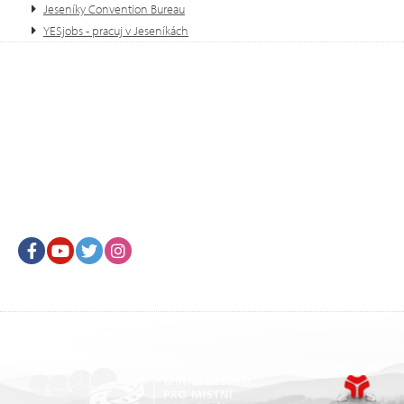
Jeseníky Convention Bureau
YESjobs - pracuj v Jeseníkách
Facebook
Youtube
Twitter
Instagram