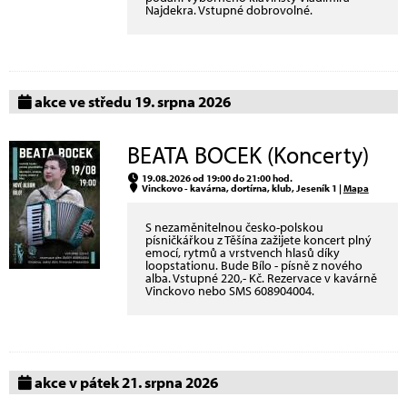
Najdekra. Vstupné dobrovolné.
akce ve středu 19. srpna 2026
BEATA BOCEK (Koncerty)
19.08.2026 od 19:00 do 21:00 hod.
Vinckovo - kavárna, dortírna, klub, Jeseník 1 |
Mapa
S nezaměnitelnou česko-polskou
písničkářkou z Těšína zažijete koncert plný
emocí, rytmů a vrstvench hlasů díky
loopstationu. Bude Bílo - písně z nového
alba. Vstupné 220,- Kč. Rezervace v kavárně
Vinckovo nebo SMS 608904004.
akce v pátek 21. srpna 2026