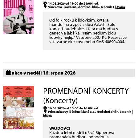
14.08.2026 od 19:00 do 21:00 hod.
Vinckovo - kavárna, dortírna, klub, Jeseník 1 |
Mapa
Od folk rocku k lidovkám, kytara,
mandolína a zpěv s duší Valach. Sólo
koncert hudebníce, která má hudbu v
genech a jak říká, "Nám Redlům jdou
lidovky nejlíp." Vstupné 200,- Kč. Rezervace
v kavárně Vinckovo nebo SMS 608904004.
akce v neděli 16. srpna 2026
PROMENÁDNÍ KONCERTY
(Koncerty)
16.08.2026 od 15:00 do 16:00 hod.
Priessnitzovy léčebné lázně a.s., Hudební altán, Jeseník |
Mapa
WAJDOVCI
Každou letní neděli ožívá Ripperova
promenáda hudbou, pohodou a