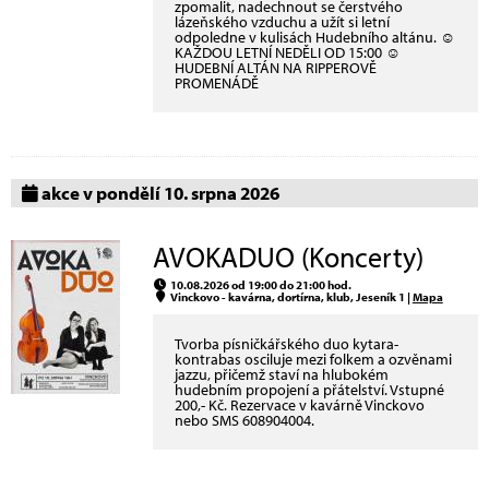
zpomalit, nadechnout se čerstvého
lázeňského vzduchu a užít si letní
odpoledne v kulisách Hudebního altánu. ☺
KAŽDOU LETNÍ NEDĚLI OD 15:00 ☺
HUDEBNÍ ALTÁN NA RIPPEROVĚ
PROMENÁDĚ
akce v pondělí 10. srpna 2026
AVOKADUO (Koncerty)
10.08.2026 od 19:00 do 21:00 hod.
Vinckovo - kavárna, dortírna, klub, Jeseník 1 |
Mapa
Tvorba písničkářského duo kytara-
kontrabas osciluje mezi folkem a ozvěnami
jazzu, přičemž staví na hlubokém
hudebním propojení a přátelství. Vstupné
200,- Kč. Rezervace v kavárně Vinckovo
nebo SMS 608904004.