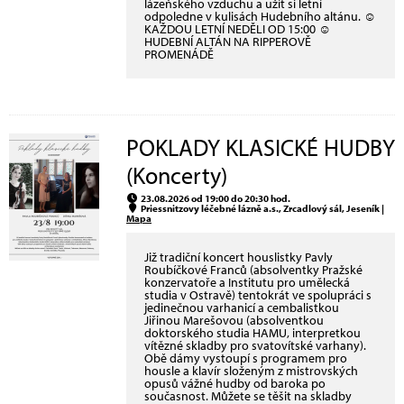
lázeňského vzduchu a užít si letní
odpoledne v kulisách Hudebního altánu. ☺
KAŽDOU LETNÍ NEDĚLI OD 15:00 ☺
HUDEBNÍ ALTÁN NA RIPPEROVĚ
PROMENÁDĚ
POKLADY KLASICKÉ HUDBY
(Koncerty)
23.08.2026 od 19:00 do 20:30 hod.
Priessnitzovy léčebné lázně a.s., Zrcadlový sál, Jeseník |
Mapa
Již tradiční koncert houslistky Pavly
Roubíčkové Franců (absolventky Pražské
konzervatoře a Institutu pro umělecká
studia v Ostravě) tentokrát ve spolupráci s
jedinečnou varhanicí a cembalistkou
Jiřinou Marešovou (absolventkou
doktorského studia HAMU, interpretkou
vítězné skladby pro svatovítské varhany).
Obě dámy vystoupí s programem pro
housle a klavír složeným z mistrovských
opusů vážné hudby od baroka po
současnost. Můžete se těšit na skladby