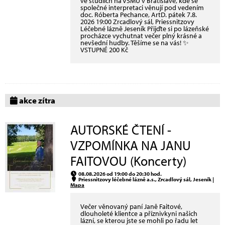
ve studiích na VŠMU v Bratislavě, kde se
společné interpretaci věnují pod vedením
doc. Róberta Pechance, ArtD. pátek 7.8.
2026 19:00 Zrcadlový sál, Priessnitzovy
Léčebné lázně Jeseník Přijďte si po lázeňské
procházce vychutnat večer plný krásné a
nevšední hudby. Těšíme se na vás! ✨
VSTUPNÉ 200 Kč
akce zítra
AUTORSKÉ ČTENÍ -
VZPOMÍNKA NA JANU
FAITOVOU (Koncerty)
08.08.2026 od 19:00 do 20:30 hod.
Priessnitzovy léčebné lázně a.s., Zrcadlový sál, Jeseník |
Mapa
Večer věnovaný paní Janě Faitové,
dlouholeté klientce a příznivkyni našich
lázní, se kterou jste se mohli po řadu let