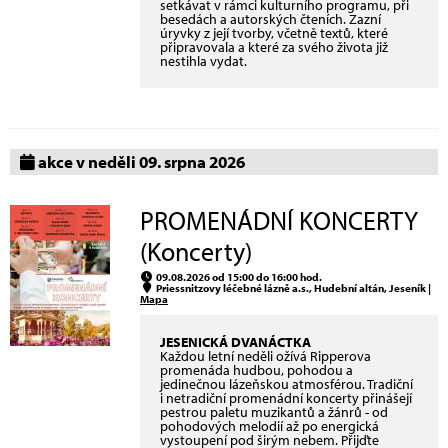
setkávat v rámci kulturního programu, při
besedách a autorských čteních. Zazní
úryvky z její tvorby, včetně textů, které
připravovala a které za svého života již
nestihla vydat.
akce v neděli 09. srpna 2026
PROMENÁDNÍ KONCERTY
(Koncerty)
09.08.2026 od 15:00 do 16:00 hod.
Priessnitzovy léčebné lázně a.s., Hudební altán, Jeseník |
Mapa
JESENICKÁ DVANÁCTKA
Každou letní neděli ožívá Ripperova
promenáda hudbou, pohodou a
jedinečnou lázeňskou atmosférou. Tradiční
i netradiční promenádní koncerty přinášejí
pestrou paletu muzikantů a žánrů - od
pohodových melodií až po energická
vystoupení pod širým nebem. Přijďte