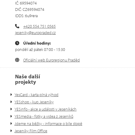
IČ: 69594074
DIČ: CZ69594074
IDDS: 6u9rera
+420 554 751 0565
jeseniky@europraded.cz
Úřední hodiny:
pondělí až pátek 07:00 - 15:30
Oficiální web Euroregionu Praděd
Naše další
projekty
YesCard - karta plná výhod
YESshop - kup Jeseníky
YESinfo - akce a události v Jeseníkách
YESmedia - fotky a videa z Jeseníků
Jdeme na běžky - informace o bíle stopě
Jeseníky Film Office