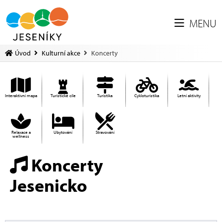
MENU
Úvod
Kulturní akce
Koncerty
Interaktivní mapa
Turistické cíle
Turistika
Cykloturistika
Letní aktivity
Relaxace a
Ubytování
Stravování
wellness
Koncerty
Jesenicko