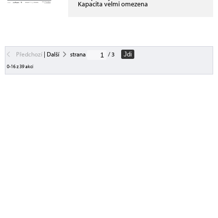
Kapacita velmi omezena
Předchozí
|
Další
strana
/ 3
Jdi
0-16 z 39 akcí