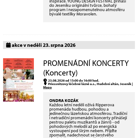
inspirace. YOUNG DESIGN FESTIVAL přináší
do Jeseníku originální tvůrce, bohatý
program i nezapomenutelnou atmosféru
bývalé textilky Moravolen.
akce v neděli 23. srpna 2026
PROMENÁDNÍ KONCERTY
(Koncerty)
23.08.2026 od 15:00 do 16:00 hod.
Priessnitzovy léčebné lázně a.s., Hudební altán, Jeseník |
Mapa
ONDRA KOZÁK
Každou letní neděli ožívá Ripperova
promenáda hudbou, pohodou a
jedinečnou lázeňskou atmosférou. Tradiční
i netradiční promenádní koncerty přinášejí
pestrou paletu muzikantů a žánrů - od
pohodových melodií až po energická
vystoupení pod širým nebem. Přijďte
zpomalit, nadechnout se čerstvého