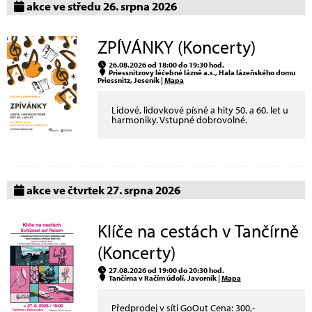
akce ve středu 26. srpna 2026
ZPÍVÁNKY (Koncerty)
26.08.2026 od 18:00 do 19:30 hod.
Priessnitzovy léčebné lázně a.s., Hala lázeňského domu
Priessnitz, Jeseník |
Mapa
Lidové, lidovkové písně a hity 50. a 60. let u
harmoniky. Vstupné dobrovolné.
akce ve čtvrtek 27. srpna 2026
Klíče na cestách v Tančírně
(Koncerty)
27.08.2026 od 19:00 do 20:30 hod.
Tančírna v Račím údolí, Javorník |
Mapa
Předprodej v síti GoOut Cena: 300,-