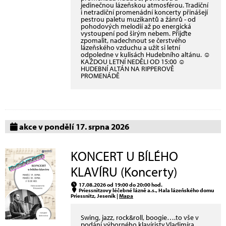
jedinečnou lázeňskou atmosférou. Tradiční
i netradiční promenádní koncerty přinášejí
pestrou paletu muzikantů a žánrů - od
pohodových melodií až po energická
vystoupení pod širým nebem. Přijďte
zpomalit, nadechnout se čerstvého
lázeňského vzduchu a užít si letní
odpoledne v kulisách Hudebního altánu. ☺
KAŽDOU LETNÍ NEDĚLI OD 15:00 ☺
HUDEBNÍ ALTÁN NA RIPPEROVĚ
PROMENÁDĚ
akce v pondělí 17. srpna 2026
KONCERT U BÍLÉHO
KLAVÍRU (Koncerty)
17.08.2026 od 19:00 do 20:00 hod.
Priessnitzovy léčebné lázně a.s., Hala lázeňského domu
Priessnitz, Jeseník |
Mapa
Swing, jazz, rock&roll, boogie….to vše v
podání výborného klavíristy Vladimíra