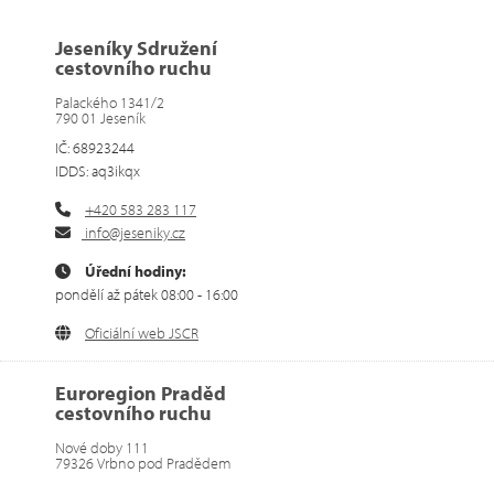
Jeseníky Sdružení
cestovního ruchu
Palackého 1341/2
790 01 Jeseník
IČ: 68923244
IDDS: aq3ikqx
+420 583 283 117
info@jeseniky.cz
Úřední hodiny:
pondělí až pátek 08:00 - 16:00
Oficiální web JSCR
Euroregion Praděd
cestovního ruchu
Nové doby 111
79326 Vrbno pod Pradědem