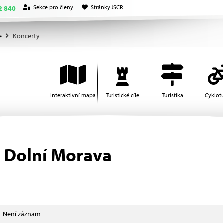
Sekce pro členy
Stránky JSCR
2 840
e
Koncerty
Interaktivní mapa
Turistické cíle
Turistika
Cyklotu
 Dolní Morava
Není záznam