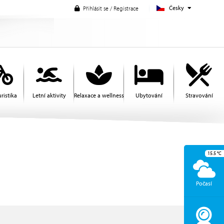
Česky
Přihlásit se / Registrace
ristika
Letní aktivity
Relaxace a wellness
Ubytování
Stravování
15.5
°C
Počasí