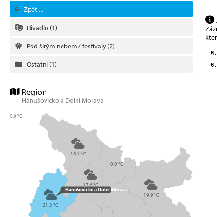
Zpět ...
Divadlo
(1)
Zázn
kte
Pod širým nebem / festivaly
(2)
Ostatní
(1)
Region
Hanušovicko a Dolní Morava
0.0 °C
18.1 °C
0.0 °C
17.6 °C
Hanušovicko a Dolní Morava
19.9 °C
21.3 °C