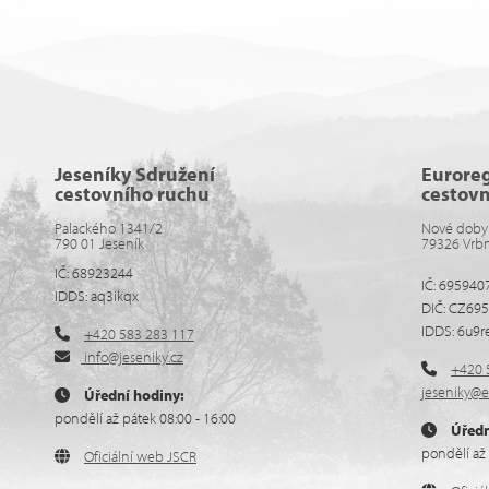
Jeseníky Sdružení
Eurore
cestovního ruchu
cestov
Palackého 1341/2
Nové doby
790 01 Jeseník
79326 Vrb
IČ: 68923244
IČ: 695940
IDDS: aq3ikqx
DIČ: CZ69
IDDS: 6u9r
+420 583 283 117
info@jeseniky.cz
+420 
jeseniky@e
Úřední hodiny:
pondělí až pátek 08:00 - 16:00
Úředn
pondělí až 
Oficiální web JSCR