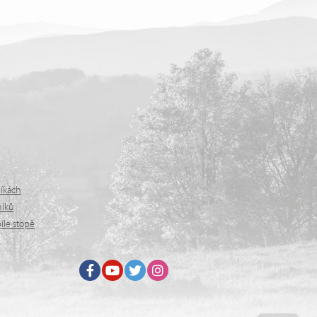
níkách
níků
íle stopě
Facebook
Youtube
Twitter
Instagram