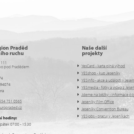
gion Praděd
Naše další
ního ruchu
projekty
 111
YesCard - karta plná výhod
no pod Pradědem
YESshop - kup Jeseníky
74
YESinfo - akce a události v Jese
594074
YESmedia - fotky a videa z Jese
era
Jdeme na běžky - informace o b
554 751 0565
Jeseníky Film Office
uropraded.cz
Jeseníky Convention Bureau
YESjobs - pracuj v Jeseníkách
í hodiny:
pátek 07:00 - 15:30