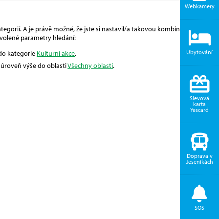
Webkamery
egorií. A je právě možné, že jste si nastavil/a takovou kombinaci, pro
volené parametry hledání:
Ubytování
 do kategorie
Kulturní akce
.
o úroveň výše do oblasti
Všechny oblasti
.
Slevová
karta
Yescard
Doprava v
Jeseníkách
SOS