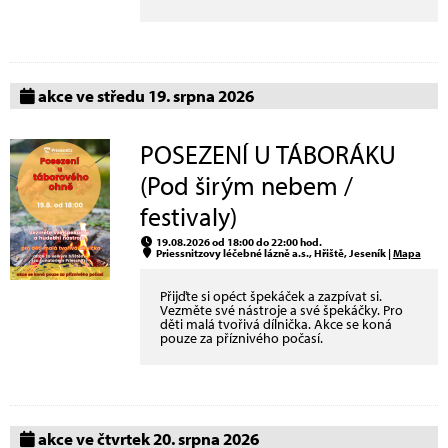
akce ve středu 19. srpna 2026
POSEZENÍ U TÁBORÁKU
(Pod širým nebem /
festivaly)
19.08.2026 od 18:00 do 22:00 hod.
Priessnitzovy léčebné lázně a.s., Hřiště, Jeseník |
Mapa
Přijďte si opéct špekáček a zazpívat si.
Vezměte své nástroje a své špekáčky. Pro
děti malá tvořivá dílnička. Akce se koná
pouze za příznivého počasí.
akce ve čtvrtek 20. srpna 2026