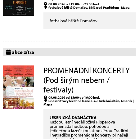
08.08.2026 od 19:00 do 23:59 hod.
fotbalové hřiště Domašov, Bělá pod Pradědem |
Mapa
fotbalové hřiště Domašov
akce zítra
PROMENÁDNÍ KONCERTY
(Pod širým nebem /
festivaly)
09.08.2026 od 15:00 do 16:00 hod.
Priessnitzovy léčebné lázně a.s., Hudební altán, Jeseník |
Mapa
JESENICKÁ DVANÁCTKA
Každou letní neděli ožívá Ripperova
promenáda hudbou, pohodou a
jedinečnou lázeňskou atmosférou. Tradiční
i netradiční promenádní koncerty přinášejí