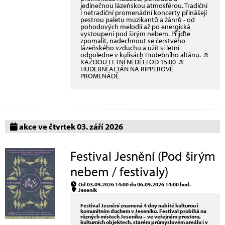
jedinečnou lázeňskou atmosférou. Tradiční
i netradiční promenádní koncerty přinášejí
pestrou paletu muzikantů a žánrů - od
pohodových melodií až po energická
vystoupení pod širým nebem. Přijďte
zpomalit, nadechnout se čerstvého
lázeňského vzduchu a užít si letní
odpoledne v kulisách Hudebního altánu. ☺
KAŽDOU LETNÍ NEDĚLI OD 15:00 ☺
HUDEBNÍ ALTÁN NA RIPPEROVĚ
PROMENÁDĚ
akce ve čtvrtek 03. září 2026
Festival Jesnění (Pod širým
nebem / festivaly)
Od 03.09.2026 14:00 do 06.09.2026 14:00 hod.
Jeseník
Festival Jesnění znamená 4 dny nabité kulturou i
komunitním duchem v Jeseníku. Festival probíhá na
různých místech Jeseníku – ve veřejném prostoru,
kulturních objektech, starém průmyslovém areálu i v