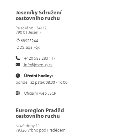
Jeseníky Sdružení
cestovního ruchu
Palackého 1341/2
790 01 Jeseník
IČ: 68923244
IDDS: aq3ikqx
+420 583 283 117
info@jeseniky.cz
Úřední hodiny:
pondělí až pátek 08:00 - 16:00
Oficiální web JSCR
Euroregion Praděd
cestovního ruchu
Nové doby 111
79326 Vrbno pod Pradědem