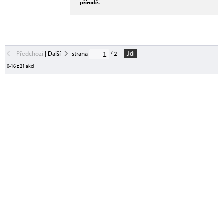
přírodě.
Předchozí
|
Další
strana
/ 2
Jdi
0-16 z 21 akcí