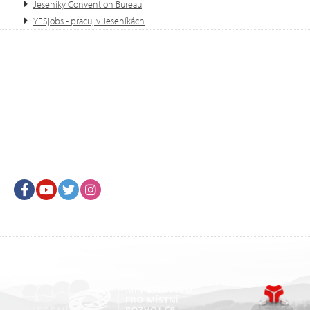
Jeseníky Convention Bureau
YESjobs - pracuj v Jeseníkách
Facebook
Youtube
Twitter
Instagram