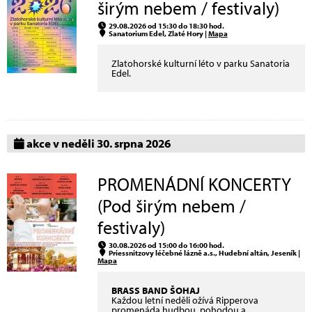
širým nebem / festivaly)
29.08.2026 od 15:30 do 18:30 hod.
Sanatorium Edel, Zlaté Hory |
Mapa
Zlatohorské kulturní léto v parku Sanatoria
Edel.
akce v neděli 30. srpna 2026
PROMENÁDNÍ KONCERTY
(Pod širým nebem /
festivaly)
30.08.2026 od 15:00 do 16:00 hod.
Priessnitzovy léčebné lázně a.s., Hudební altán, Jeseník |
Mapa
BRASS BAND ŠOHAJ
Každou letní neděli ožívá Ripperova
promenáda hudbou, pohodou a