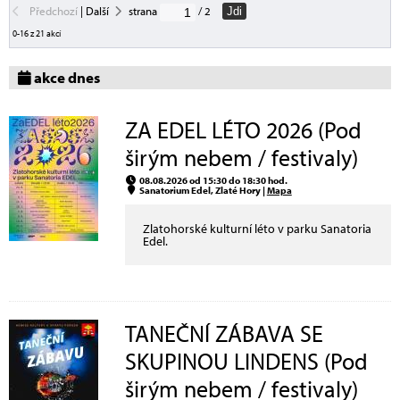
Předchozí
|
Další
strana
/ 2
Jdi
0-16 z 21 akcí
akce dnes
ZA EDEL LÉTO 2026 (Pod
širým nebem / festivaly)
08.08.2026 od 15:30 do 18:30 hod.
Sanatorium Edel, Zlaté Hory |
Mapa
Zlatohorské kulturní léto v parku Sanatoria
Edel.
TANEČNÍ ZÁBAVA SE
SKUPINOU LINDENS (Pod
širým nebem / festivaly)