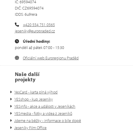
IČ: 69594074
DIČ: CZ69594074
IDDS: 6u9rera
+420 554 751 0565
jeseniky@europraded.cz
Úřední hodiny:
pondělí až pátek 07:00 - 15:30
Oficiální web Euroregionu Praděd
Naše další
projekty
YesCard - karta plná výhod
YESshop - kup Jeseníky
YESinfo - akce a události v Jeseníkách
YESmedia - fotky a videa z Jeseníků
Jdeme na běžky - informace o bíle stopě
Jeseníky Film Office