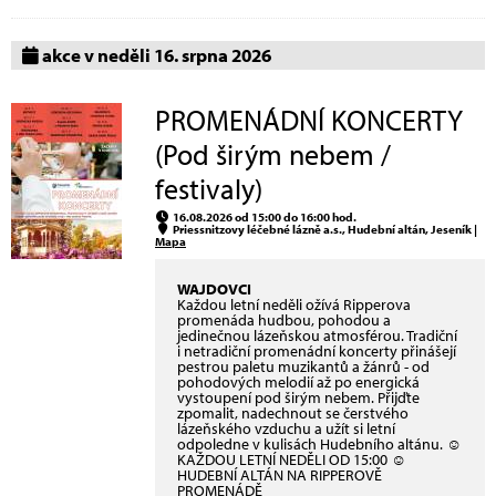
akce v neděli 16. srpna 2026
PROMENÁDNÍ KONCERTY
(Pod širým nebem /
festivaly)
16.08.2026 od 15:00 do 16:00 hod.
Priessnitzovy léčebné lázně a.s., Hudební altán, Jeseník |
Mapa
WAJDOVCI
Každou letní neděli ožívá Ripperova
promenáda hudbou, pohodou a
jedinečnou lázeňskou atmosférou. Tradiční
i netradiční promenádní koncerty přinášejí
pestrou paletu muzikantů a žánrů - od
pohodových melodií až po energická
vystoupení pod širým nebem. Přijďte
zpomalit, nadechnout se čerstvého
lázeňského vzduchu a užít si letní
odpoledne v kulisách Hudebního altánu. ☺
KAŽDOU LETNÍ NEDĚLI OD 15:00 ☺
HUDEBNÍ ALTÁN NA RIPPEROVĚ
PROMENÁDĚ