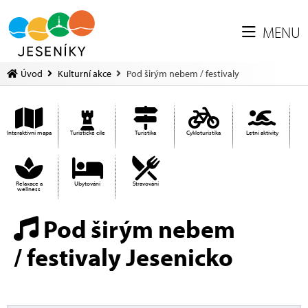
MENU
Úvod
Kulturní akce
Pod širým nebem / festivaly
Interaktivní mapa
Turistické cíle
Turistika
Cykloturistika
Letní aktivity
Relaxace a
Ubytování
Stravování
wellness
Pod širým nebem
/ festivaly Jesenicko