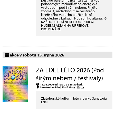
pestrou paletu muzikantů a žánrů - od
pohodových melodií až po energická
vystoupení pod širým nebem. Přijďte
zpomalit, nadechnout se čerstvého
lázeňského vzduchu a užít si letní
odpoledne v kulisách Hudebního altánu. ☺
KAŽDOU LETNÍ NEDĚLI OD 15:00 ☺
HUDEBNÍ ALTÁN NA RIPPEROVĚ
PROMENÁDĚ
akce v sobotu 15. srpna 2026
ZA EDEL LÉTO 2026 (Pod
širým nebem / festivaly)
15.08.2026 od 15:30 do 18:30 hod.
Sanatorium Edel, Zlaté Hory |
Mapa
Zlatohorské kulturní léto v parku Sanatoria
Edel.