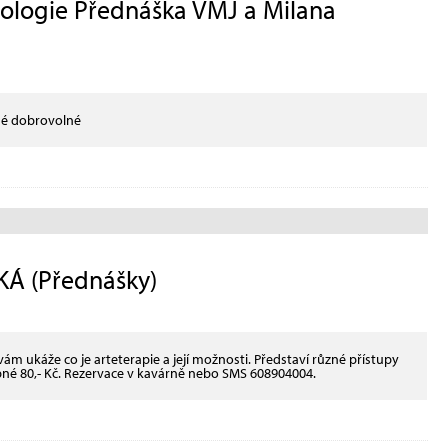
eologie Přednáška VMJ a Milana
pné dobrovolné
Á (Přednášky)
 vám ukáže co je arteterapie a její možnosti. Představí různé přístupy
upné 80,- Kč. Rezervace v kavárně nebo SMS 608904004.