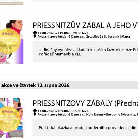
PRIESSNITZŮV ZÁBAL A JEHO VY
12.08.2026 od 19:00 do 20:30 hod.
Priessnitzovy léčebné lázně a.s., Zrcadlový sál, Jeseník |
Mapa
Jedinečný vynález zakladatele našich lázní Vincenze P
Pořádají Mamavis a PLL.
akce ve čtvrtek 13. srpna 2026
PRIESSNITZOVY ZÁBALY (Předn
13.08.2026 od 09:00 do 15:00 hod.
Priessnitzovy léčebné lázně a.s., Hala lázeňského domu Priessnitz, 
Praktická ukázka a prodej moderního provedení jedine