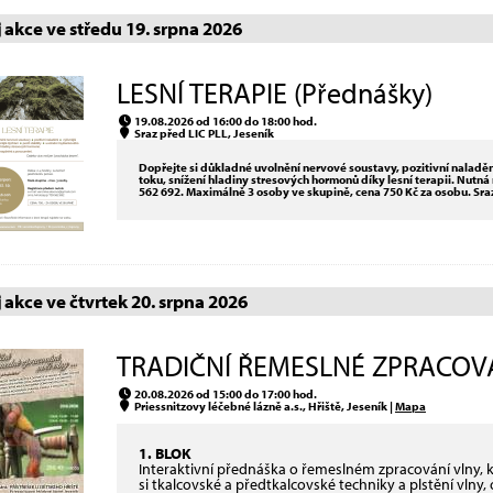
akce ve středu 19. srpna 2026
LESNÍ TERAPIE (Přednášky)
19.08.2026 od 16:00 do 18:00 hod.
Sraz před LIC PLL, Jeseník
Dopřejte si důkladné uvolnění nervové soustavy, pozitivní naladění
toku, snížení hladiny stresových hormonů díky lesní terapii. Nut
562 692. Maximálně 3 osoby ve skupině, cena 750 Kč za osobu. Sraz
akce ve čtvrtek 20. srpna 2026
TRADIČNÍ ŘEMESLNÉ ZPRACOVÁN
20.08.2026 od 15:00 do 17:00 hod.
Priessnitzovy léčebné lázně a.s., Hřiště, Jeseník |
Mapa
1. BLOK
Interaktivní přednáška o řemeslném zpracování vlny, 
si tkalcovské a předtkalcovské techniky a plstění vlny, 