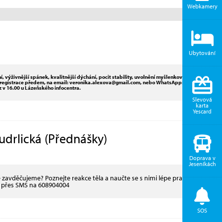
Webkamery
Ubytování
, výživnější spánek, kvalitnější dýchání, pocit stability, uvolnění myšlenkového
ná registrace předem, na email: veronika.alexova@gmail.com, nebo WhatsApp: 739
 v 16.00 u Lázeňského infocentra.
Slevová
karta
Yescard
Audrlická (Přednášky)
Doprava v
Jeseníkách
zavděčujeme? Poznejte reakce těla a naučte se s nimi lépe pracovat.
a přes SMS na 608904004
SOS