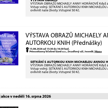
VÝSTAVA OBRAZŮ
VÝSTAVA OBRAZŮ MICHAELY ANNY HORÁKOVÉ Když andělé 
Vstup volný. SETKÁNÍ S AUTORKOU KNIH MICHAELOU
ovlivnit naše životy. Vstupné 50 Kč.
VÝSTAVA OBRAZŮ MICHAELY A
AUTORKOU KNIH (Přednášky)
15.08.2026 od 15:30 do 16:30 hod.
Priessnitzovy léčebné lázně a.s., Zrcadlový sál, Jeseník |
Mapa
SETKÁNÍ S AUTORKOU KNIH MICHAELOU ANNOU
VÝSTAVA OBRAZŮ MICHAELY ANNY HORÁKOVÉ Když andělé 
Vstup volný. SETKÁNÍ S AUTORKOU KNIH MICHAELOU
ovlivnit naše životy. Vstupné 50 Kč.
akce v neděli 16. srpna 2026