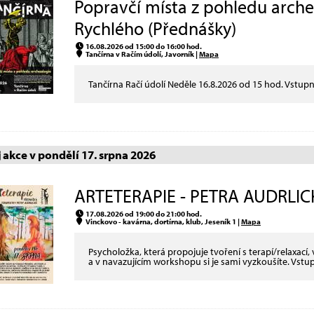
Popravčí místa z pohledu arch
Rychlého (Přednášky)
16.08.2026 od 15:00 do 16:00 hod.
Tančírna v Račím údolí, Javorník |
Mapa
Tančírna Račí údolí Neděle 16.8.2026 od 15 hod. Vstu
akce v pondělí 17. srpna 2026
ARTETERAPIE - PETRA AUDRLICK
17.08.2026 od 19:00 do 21:00 hod.
Vinckovo - kavárna, dortírna, klub, Jeseník 1 |
Mapa
Psycholožka, která propojuje tvoření s terapí/relaxací,
a v navazujícím workshopu si je sami vyzkoušíte. Vst