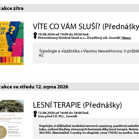
akce zítra
VÍTE CO VÁM SLUŠÍ? (Přednášky
10.08.2026 od 19:00 do 20:30 hod.
Priessnitzovy léčebné lázně a.s., Zrcadlový sál, Jeseník |
Mapa
Typologie a vizážistika s Vlastou Neuwirtovou. V průb
Kč
akce ve středu 12. srpna 2026
LESNÍ TERAPIE (Přednášky)
12.08.2026 od 16:00 do 18:00 hod.
Sraz před LIC PLL, Jeseník
Dopřejte si důkladné uvolnění nervové soustavy, pozitivní naladění
toku, snížení hladiny stresových hormonů díky lesní terapii. Nut
562 692. Maximálně 3 osoby ve skupině, cena 750 Kč za osobu. Sraz