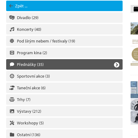
Zpět ...
Divadlo
(29)
Koncerty
(40)
Pod širým nebem / festivaly
(19)
Program kina
(2)
Přednášky
(35)
Sportovní akce
(3)
Taneční akce
(6)
Trhy
(7)
Výstavy
(212)
Workshopy
(5)
Ostatní
(136)