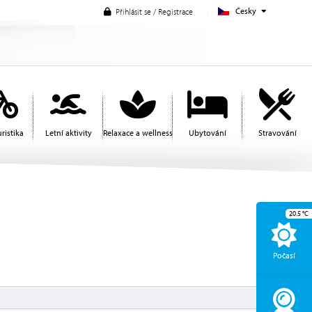
Česky
Přihlásit se / Registrace
ristika
Letní aktivity
Relaxace a wellness
Ubytování
Stravování
20.5
°C
Počasí