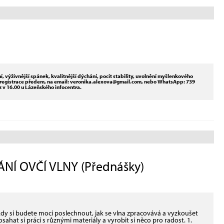
, výživnější spánek, kvalitnější dýchání, pocit stability, uvolnění myšlenkového
ná registrace předem, na email: veronika.alexova@gmail.com, nebo WhatsApp: 739
 v 16.00 u Lázeňského infocentra.
Í OVČÍ VLNY (Přednášky)
kdy si budete moci poslechnout, jak se vlna zpracovává a vyzkoušet
osahat si práci s různými materiály a vyrobit si něco pro radost. 1.