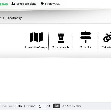
Sekce pro členy
Stránky JSCR
2 840
e
Přednášky
Interaktivní mapa
Turistické cíle
Turistika
Cyklotu
Předchozí
|
Další
strana
/ 3
0-16 z 35 akcí
Jdi