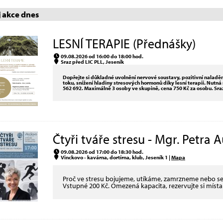
akce dnes
LESNÍ TERAPIE (Přednášky)
09.08.2026 od 16:00 do 18:00 hod.
Sraz před LIC PLL, Jeseník
Dopřejte si důkladné uvolnění nervové soustavy, pozitivní naladění
toku, snížení hladiny stresových hormonů díky lesní terapii. Nut
562 692. Maximálně 3 osoby ve skupině, cena 750 Kč za osobu. Sraz
Čtyři tváře stresu - Mgr. Petra 
09.08.2026 od 17:00 do 18:30 hod.
Vinckovo - kavárna, dortírna, klub, Jeseník 1 |
Mapa
Proč ve stresu bojujeme, utíkáme, zamrzneme nebo se 
Vstupné 200 Kč. Omezená kapacita, rezervujte si míst