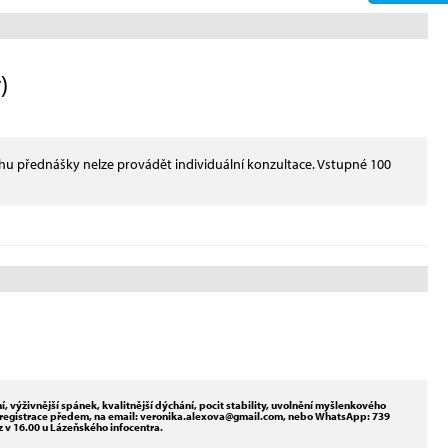
)
ěhu přednášky nelze provádět individuální konzultace. Vstupné 100
, výživnější spánek, kvalitnější dýchání, pocit stability, uvolnění myšlenkového
ná registrace předem, na email: veronika.alexova@gmail.com, nebo WhatsApp: 739
 v 16.00 u Lázeňského infocentra.