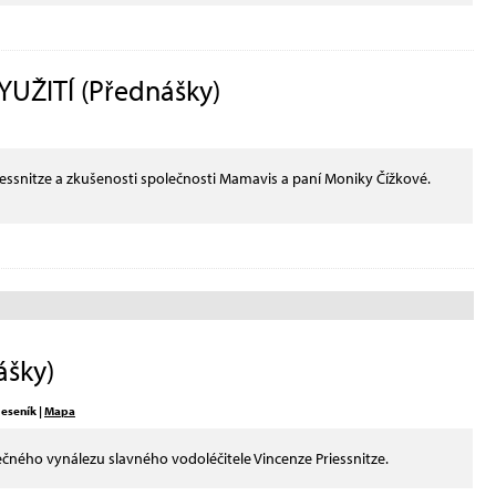
UŽITÍ (Přednášky)
riessnitze a zkušenosti společnosti Mamavis a paní Moniky Čížkové.
ášky)
Jeseník |
Mapa
čného vynálezu slavného vodoléčitele Vincenze Priessnitze.