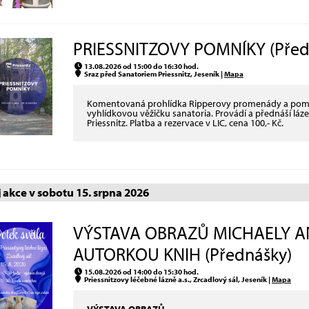
PRIESSNITZOVY POMNÍKY (Před
13.08.2026 od 15:00 do 16:30 hod.
Sraz před Sanatoriem Priessnitz, Jeseník |
Mapa
Komentovaná prohlídka Ripperovy promenády a pomník
vyhlídkovou věžičku sanatoria. Provádí a přednáší láz
Priessnitz. Platba a rezervace v LIC, cena 100,- Kč.
akce v sobotu 15. srpna 2026
VÝSTAVA OBRAZŮ MICHAELY A
AUTORKOU KNIH (Přednášky)
15.08.2026 od 14:00 do 15:30 hod.
Priessnitzovy léčebné lázně a.s., Zrcadlový sál, Jeseník |
Mapa