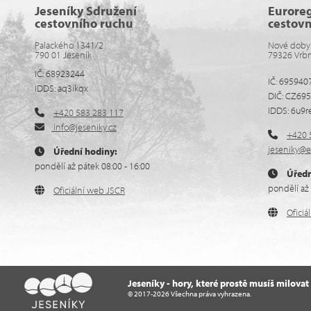
Jeseníky Sdružení
Eurore
cestovního ruchu
cestov
Palackého 1341/2
Nové doby
790 01 Jeseník
79326 Vrb
IČ: 68923244
IČ: 695940
IDDS: aq3ikqx
DIČ: CZ69
IDDS: 6u9r
+420 583 283 117
info@jeseniky.cz
+420 
jeseniky@e
Úřední hodiny:
pondělí až pátek 08:00 - 16:00
Úředn
pondělí až 
Oficiální web JSCR
Ofici
Jeseníky - hory, které prostě musíš milovat
© 2017-2026 Všechna práva vyhrazena.