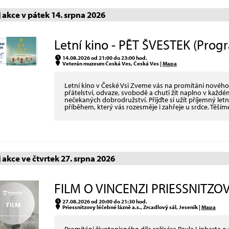
akce v pátek 14. srpna 2026
Letní kino - PĚT ŠVESTEK (Prog
14.08.2026 od 21:00 do 23:00 hod.
Veterán muzeum Česká Ves, Česká Ves |
Mapa
Letní kino v České Vsi Zveme vás na promítání nového
přátelství, odvaze, svobodě a chuti žít naplno v kaž
nečekaných dobrodružství. Přijďte si užít příjemný let
příběhem, který vás rozesměje i zahřeje u srdce. Těšíme
akce ve čtvrtek 27. srpna 2026
FILM O VINCENZI PRIESSNITZOVI
27.08.2026 od 20:00 do 21:30 hod.
Priessnitzovy léčebné lázně a.s., Zrcadlový sál, Jeseník |
Mapa