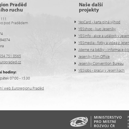
gion Praděd
Naše další
ního ruchu
projekty
 111
YesCard - karta plná výhod
no pod Pradědem
YESshop - kup Jeseníky
74
YESinfo - akce a události v Jese
594074
YESmedia - fotky a videa z Jese
era
Jdeme na běžky - informace o b
554 751 0565
Jeseníky Film Office
uropraded.cz
Jeseníky Convention Bureau
YESjobs - pracuj v Jeseníkách
í hodiny:
pátek 07:00 - 15:30
ální web Euroregionu Praděd
n
s
M