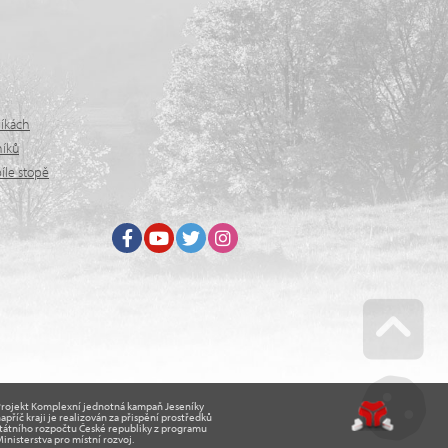
níkách
níků
íle stopě
Facebook
Youtube
Twitter
Instagram
Go u
Projekt Komplexní jednotná kampaň Jeseníky
apříč kraji je realizován za přispění prostředků
tátního rozpočtu České republiky z programu
inisterstva pro místní rozvoj.