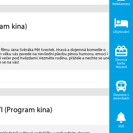
Webkamery
ram kina)
Ubytování
 filmu Jana Svěráka Pět švestek. Hravá a dojemná komedie o
dém věku vás zavede na nevšední plavbu plnou humoru, emocí i
ní večer pod hvězdami. Vezměte rodinu, přátele a nechte se unést
Slevová
 se na vás!
karta
Yescard
Doprava v
Jeseníkách
 (Program kina)
SOS