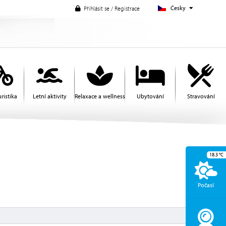
Česky
Přihlásit se / Registrace
ristika
Letní aktivity
Relaxace a wellness
Ubytování
Stravování
18.3
°C
Počasí