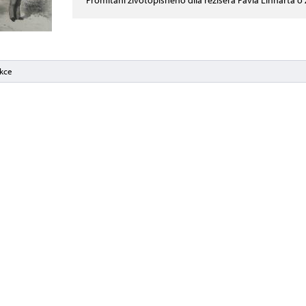
Promítání životopisného díla režiséra Pavla Linharta 
akce