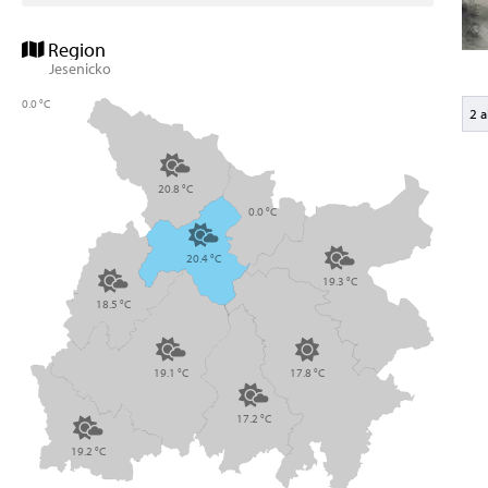
Region
Jesenicko
0.0 °C
2 
20.8 °C
0.0 °C
20.4 °C
19.3 °C
18.5 °C
19.1 °C
17.8 °C
17.2 °C
19.2 °C