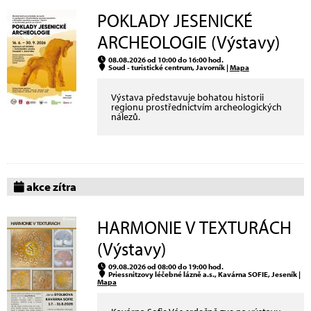
POKLADY JESENICKÉ
ARCHEOLOGIE (Výstavy)
08.08.2026 od 10:00 do 16:00 hod.
Soud - turistické centrum, Javorník |
Mapa
Výstava představuje bohatou historii
regionu prostřednictvím archeologických
nálezů.
akce zítra
HARMONIE V TEXTURÁCH
(Výstavy)
09.08.2026 od 08:00 do 19:00 hod.
Priessnitzovy léčebné lázně a.s., Kavárna SOFIE, Jeseník |
Mapa