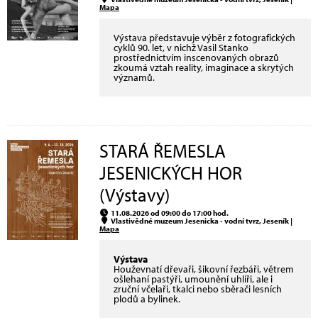
Mapa
Výstava představuje výběr z fotografických
cyklů 90. let, v nichž Vasil Stanko
prostřednictvím inscenovaných obrazů
zkoumá vztah reality, imaginace a skrytých
významů.
STARÁ ŘEMESLA
JESENICKÝCH HOR
(Výstavy)
11.08.2026 od 09:00 do 17:00 hod.
Vlastivědné muzeum Jesenicka - vodní tvrz, Jeseník |
Mapa
Výstava
Houževnatí dřevaři, šikovní řezbáři, větrem
ošlehaní pastýři, umounění uhlíři, ale i
zruční včelaři, tkalci nebo sběrači lesních
plodů a bylinek.