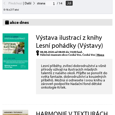
Předchozí
|
Další
strana
/ 14
Jdi
0-16 z 217 akcí
akce dnes
Výstava ilustrací z knihy
Lesní pohádky (Výstavy)
08.08.2026 od 08:00 do 14:00 hod.
Válečné muzeum obce Česká Ves, Česká Ves |
Mapa
Lesní příběhy, zvířecí dobrodružství a vůně
přírody ožívají na ilustracích mladých
talentů z našeho okolí. Přijďte se ponořit do
světa fantazie, dobrodružství a kouzelných
příběhů. Možná si odnesete i svou knihu a
zároveň podpoříte Nadační fond dětské
onkologie Krtek.
HARMONIE V TEXTURÁCH