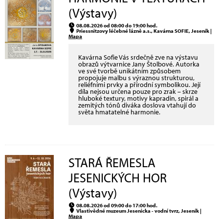
(Výstavy)
08.08.2026 od 08:00 do 19:00 hod.
Priessnitzovy léčebné lázně a.s., Kavárna SOFIE, Jeseník |
Mapa
Kavárna Sofie Vás srdečně zve na výstavu
obrazů výtvarnice Jany Štolbové. Autorka
ve své tvorbě unikátním způsobem
propojuje malbu s výraznou strukturou,
reliéfními prvky a přírodní symbolikou. Její
díla nejsou určena pouze pro zrak – skrze
hluboké textury, motivy kapradin, spirál a
zemitých tónů diváka doslova vtahují do
světa hmatatelné harmonie.
STARÁ ŘEMESLA
JESENICKÝCH HOR
(Výstavy)
08.08.2026 od 09:00 do 17:00 hod.
Vlastivědné muzeum Jesenicka - vodní tvrz, Jeseník |
Mapa