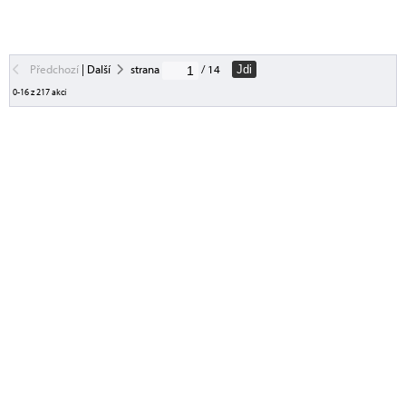
Předchozí
|
Další
strana
/ 14
Jdi
0-16 z 217 akcí