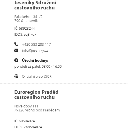
Jeseníky Sdružení
cestovního ruchu
Palackého 1341/2
790 01 Jeseník
IČ: 68923244
IDDS: aq3ikqx
+420 583 283 117
info@jeseniky.cz
Úřední hodiny:
pondělí až pátek 08:00 - 16:00
Oficiální web JSCR
Euroregion Praděd
cestovního ruchu
Nové doby 111
79326 Vrbno pod Pradědem
IČ: 69594074
DIČ: CZ69594074