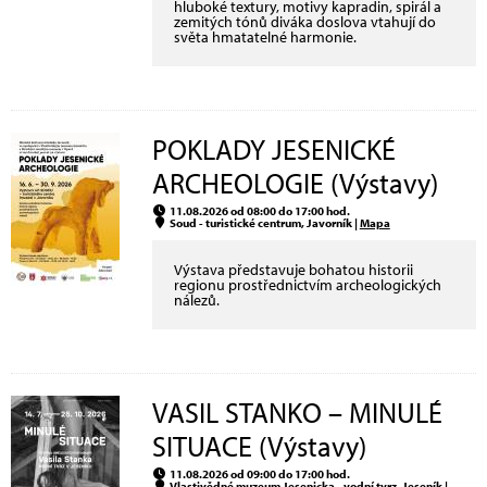
hluboké textury, motivy kapradin, spirál a
zemitých tónů diváka doslova vtahují do
světa hmatatelné harmonie.
POKLADY JESENICKÉ
ARCHEOLOGIE (Výstavy)
11.08.2026 od 08:00 do 17:00 hod.
Soud - turistické centrum, Javorník |
Mapa
Výstava představuje bohatou historii
regionu prostřednictvím archeologických
nálezů.
VASIL STANKO – MINULÉ
SITUACE (Výstavy)
11.08.2026 od 09:00 do 17:00 hod.
Vlastivědné muzeum Jesenicka - vodní tvrz, Jeseník |