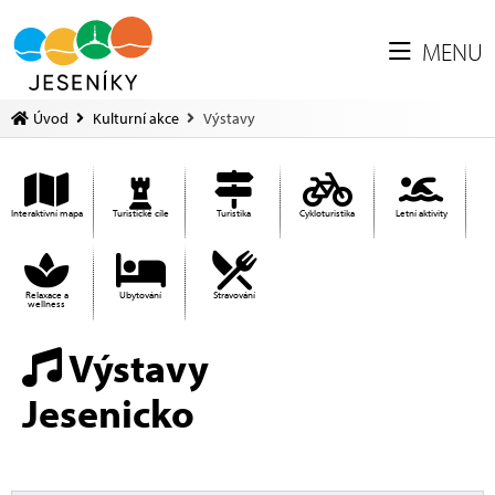
MENU
Úvod
Kulturní akce
Výstavy
Interaktivní mapa
Turistické cíle
Turistika
Cykloturistika
Letní aktivity
Relaxace a
Ubytování
Stravování
wellness
Výstavy
Jesenicko