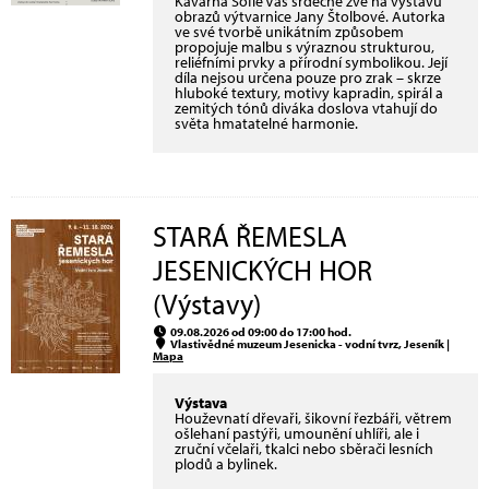
Kavárna Sofie Vás srdečně zve na výstavu
obrazů výtvarnice Jany Štolbové. Autorka
ve své tvorbě unikátním způsobem
propojuje malbu s výraznou strukturou,
reliéfními prvky a přírodní symbolikou. Její
díla nejsou určena pouze pro zrak – skrze
hluboké textury, motivy kapradin, spirál a
zemitých tónů diváka doslova vtahují do
světa hmatatelné harmonie.
STARÁ ŘEMESLA
JESENICKÝCH HOR
(Výstavy)
09.08.2026 od 09:00 do 17:00 hod.
Vlastivědné muzeum Jesenicka - vodní tvrz, Jeseník |
Mapa
Výstava
Houževnatí dřevaři, šikovní řezbáři, větrem
ošlehaní pastýři, umounění uhlíři, ale i
zruční včelaři, tkalci nebo sběrači lesních
plodů a bylinek.