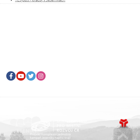
Facebook
Youtube
Twitter
Instagram
Projekt Komplexní jednotná
kampaň Jeseníky napříč kraji