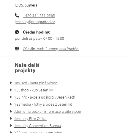
IDDS: 6u9rera
+420 554 751 0565
jeseniky@europraded.cz
Úřední hodiny:
pondělí až pátek 07:00 - 15:30
Oficiální web Euroregionu Praděd
Naše další
projekty
YesCard - karta plná výhod
YESshop - kup Jeseníky
YESinfo - akce a události v Jeseníkách
YESmedia - fotky a videa z Jeseníků
Jdeme na běžky - informace o bíle stopě
Jeseníky Film Office
Jeseníky Convention Bureau
YESjobs - pracuj v Jeseníkách