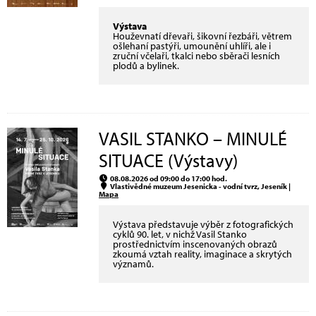
Výstava
Houževnatí dřevaři, šikovní řezbáři, větrem
ošlehaní pastýři, umounění uhlíři, ale i
zruční včelaři, tkalci nebo sběrači lesních
plodů a bylinek.
VASIL STANKO – MINULÉ
SITUACE (Výstavy)
08.08.2026 od 09:00 do 17:00 hod.
Vlastivědné muzeum Jesenicka - vodní tvrz, Jeseník |
Mapa
Výstava představuje výběr z fotografických
cyklů 90. let, v nichž Vasil Stanko
prostřednictvím inscenovaných obrazů
zkoumá vztah reality, imaginace a skrytých
významů.