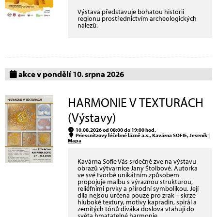
Výstava představuje bohatou historii
regionu prostřednictvím archeologických
nálezů.
akce v pondělí 10. srpna 2026
HARMONIE V TEXTURÁCH
(Výstavy)
10.08.2026 od 08:00 do 19:00 hod.
Priessnitzovy léčebné lázně a.s., Kavárna SOFIE, Jeseník |
Mapa
Kavárna Sofie Vás srdečně zve na výstavu
obrazů výtvarnice Jany Štolbové. Autorka
ve své tvorbě unikátním způsobem
propojuje malbu s výraznou strukturou,
reliéfními prvky a přírodní symbolikou. Její
díla nejsou určena pouze pro zrak – skrze
hluboké textury, motivy kapradin, spirál a
zemitých tónů diváka doslova vtahují do
světa hmatatelné harmonie.