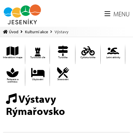
MENU
Úvod
Kulturní akce
Výstavy
Interaktivní mapa
Turistické cíle
Turistika
Cykloturistika
Letní aktivity
Relaxace a
Ubytování
Stravování
wellness
Výstavy
Rýmařovsko