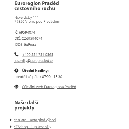
Euroregion Praděd
cestovního ruchu
Nové doby 111
79326 Vrbno pod Pradědem
IČ: 69594074
DIČ: CZ69594074
IDDS: 6u9rera
+420 554 751 0565
jeseniky@europraded.cz
Úřední hodiny:
pondělí až pátek 07:00 - 15:30
Oficiální web Euroregionu Praděd
Naše další
projekty
YesCard - karta plná výhod
YESshop - kup Jeseníky