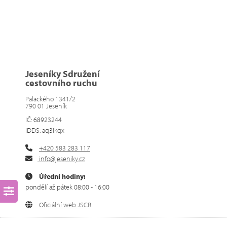
Jeseníky Sdružení
cestovního ruchu
Palackého 1341/2
790 01 Jeseník
IČ: 68923244
IDDS: aq3ikqx
+420 583 283 117
info@jeseniky.cz
Úřední hodiny:
pondělí až pátek 08:00 - 16:00
Oficiální web JSCR