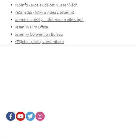
YESinfo - akce a události v Jeseníkách
YESmedia - fotky a videa z Jeseníků
Jdeme na běžky - informace o bíle stopě
Jeseníky Film Office
Jeseníky Convention Bureau
YESjobs - pracuj v Jeseníkách
Facebook
Youtube
Twitter
Instagram